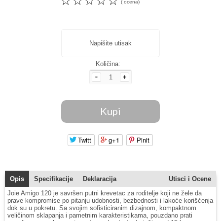
☆
☆
☆
☆
☆
( ocena)
Napišite utisak
Količina:
Twitt
g+1
Pinit
Opis
Specifikacije
Deklaracija
Utisci i Ocene
Joie Amigo 120 je savršen putni krevetac za roditelje koji ne žele da
prave kompromise po pitanju udobnosti, bezbednosti i lakoće korišćenja
dok su u pokretu. Sa svojim sofisticiranim dizajnom, kompaktnom
veličinom sklapanja i pametnim karakteristikama, pouzdano prati