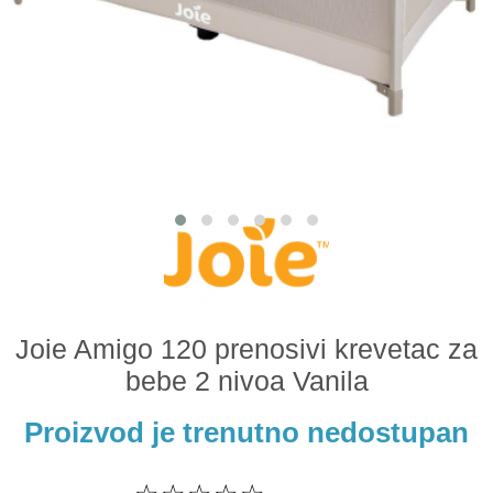
Odeća i obuća
Igračke za bebe i decu
AKCIJA
Prodavnica
Call Centar
011 438 1 000
Joie Amigo 120 prenosivi krevetac za
bebe 2 nivoa Vanila
Proizvod je trenutno nedostupan