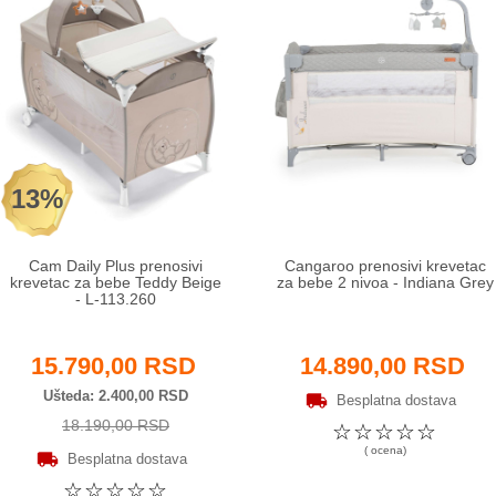
13%
Cam Daily Plus prenosivi
Cangaroo prenosivi krevetac
krevetac za bebe Teddy Beige
za bebe 2 nivoa - Indiana Grey
- L-113.260
15.790,00 RSD
14.890,00 RSD
Ušteda
2.400,00 RSD
Besplatna dostava
18.190,00 RSD
☆
☆
☆
☆
☆
( ocena)
Besplatna dostava
☆
☆
☆
☆
☆