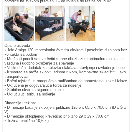
porodice na svakom putovanju – od rođenja do težine od 15 kg.
Opis proizvoda
• Joie Amigo 120 impresionira čvrstim okvirom i posebnim dizajnom bez
kontakta sa podom
• Mrežasti paneli sa sve četiri strane obezbeđuju optimalnu cirkulaciju
vazduha i udobno okruženje za spavanje
• Velikodušni dodatak za kolevku olakšava stavljanje i izvlačenje bebe
• Krevetac se može sklopiti jednom rukom, kompaktno skladištiti i lako
transportovati
• Bočni rajsferšlus omogućava mališanima da samostalno ulaze i izlaze
• Uključena je odgovarajuća torba za nošenje.
• Stabilan okvir za sigurno stajanje
• Uključujući torbu za nošenje
Dimenzije i težina:
• Dimenzije kada je sklopljen: približno 126,5 x 65,5 x 70,6 cm (D x Š x
V)
• Dimenzije sklopljenog krevetića: približno 29 x 29 x 70,6 cm
• Težina: približno 10,6 kg