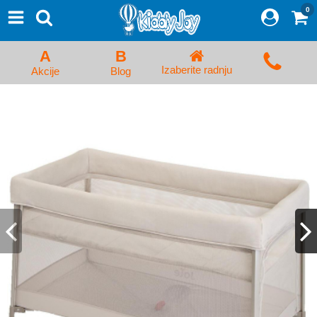
0
⨯
Proizvodi
Početna
A
B
Prijava/Registracija
Izaberite radnju
Akcije
Blog
Kolica za bebe i dečija kolica
Auto sedišta za decu i bebe
Kreveci, ljuljaške i ležaljke
Kadice, noše i adapteri
Hranilice, flašice i cucle
Monitori, Ogradice i tricikli
Posteljine, vrećice i baldahini