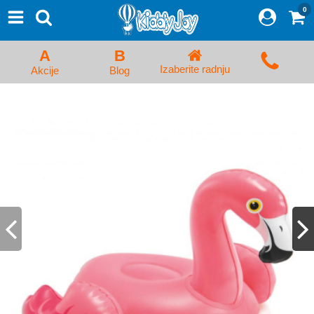
0
⨯
Proizvodi
Početna
A
B
Prijava/Registracija
Izaberite radnju
Akcije
Blog
Kolica za bebe i dečija kolica
Auto sedišta za decu i bebe
Kreveci, ljuljaške i ležaljke
Kadice, noše i adapteri
Hranilice, flašice i cucle
Monitori, Ogradice i tricikli
Posteljine, vrećice i baldahini