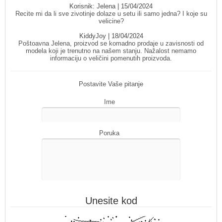
Korisnik:
Jelena
| 15/04/2024
Recite mi da li sve zivotinje dolaze u setu ili samo jedna? I koje su
velicine?
KiddyJoy
| 18/04/2024
Poštoavna Jelena, proizvod se komadno prodaje u zavisnosti od
modela koji je trenutno na našem stanju. Nažalost nemamo
informaciju o veličini pomenutih proizvoda.
Postavite Vaše pitanje
Ime
Poruka
Unesite kod