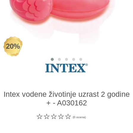
Odeća i obuća
Igračke za bebe i decu
AKCIJA
20%
Prodavnica
Call Centar
011 438 1 000
Intex vodene životinje uzrast 2 godine
+ - A030162
☆
☆
☆
☆
☆
(0 ocena)