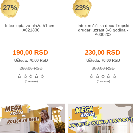
27%
23%
Intex lopta za plažu 51 cm -
Intex mišići za decu Tropski
A021836
drugari uzrast 3-6 godina -
A030202
190,00 RSD
230,00 RSD
Ušteda
70,00 RSD
Ušteda
70,00 RSD
260,00 RSD
300,00 RSD
☆
☆
☆
☆
☆
☆
☆
☆
☆
☆
(0 ocena)
(0 ocena)