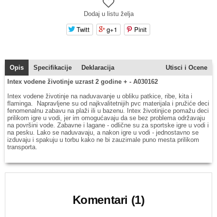
Dodaj u listu želja
Twitt
g+1
Pinit
Opis
Specifikacije
Deklaracija
Utisci i Ocene
Intex vodene životinje uzrast 2 godine + - A030162
Intex vodene životinje na naduvavanje u obliku patkice, ribe, kita i
flaminga. Napravljene su od najkvalitetnijih pvc materijala i pružiće deci
fenomenalnu zabavu na plaži ili u bazenu. Intex životinjice pomažu deci
prilikom igre u vodi, jer im omogućavaju da se bez problema održavaju
na površini vode. Zabavne i lagane - odlične su za sportske igre u vodi i
na pesku. Lako se naduvavaju, a nakon igre u vodi - jednostavno se
izduvaju i spakuju u torbu kako ne bi zauzimale puno mesta prilikom
transporta.
Komentari (1)