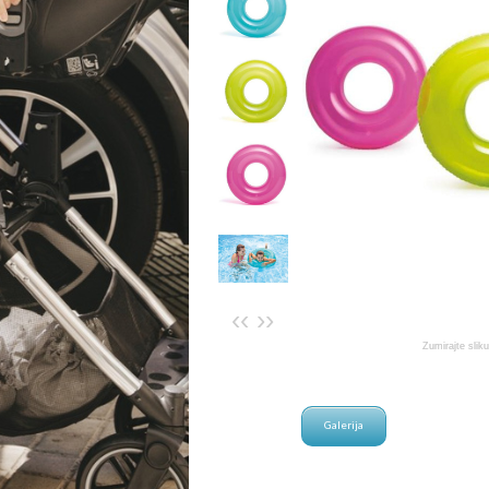
‹‹
››