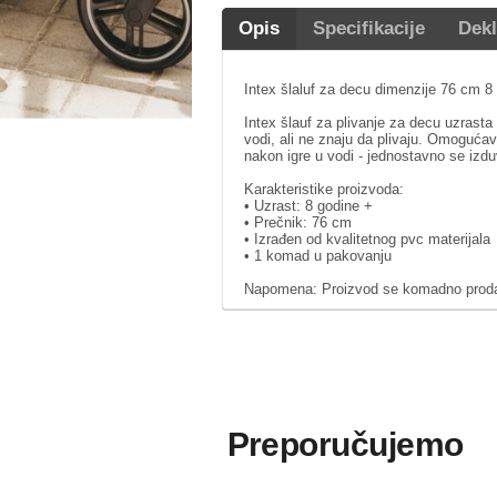
Opis
Specifikacije
Dekl
Intex šlaluf za decu dimenzije 76 cm 8
Intex šlauf za plivanje za decu uzrasta
vodi, ali ne znaju da plivaju. Omoguća
nakon igre u vodi - jednostavno se izd
Karakteristike proizvoda:
• Uzrast: 8 godine +
• Prečnik: 76 cm
• Izrađen od kvalitetnog pvc materijala
• 1 komad u pakovanju
Napomena: Proizvod se komadno prodaje
Preporučujemo