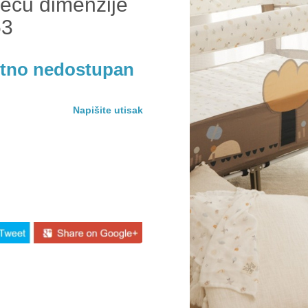
 decu dimenzije
53
utno nedostupan
Napišite utisak