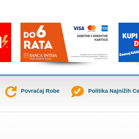
Povraćaj Robe
Politika Najnižih C