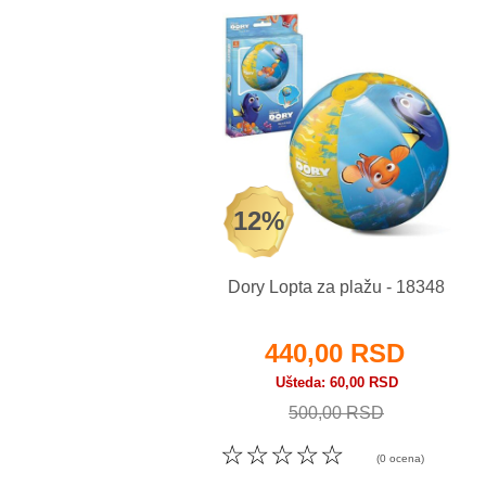
12%
Dory Lopta za plažu - 18348
440,00 RSD
Ušteda
60,00 RSD
500,00 RSD
☆
☆
☆
☆
☆
(0 ocena)