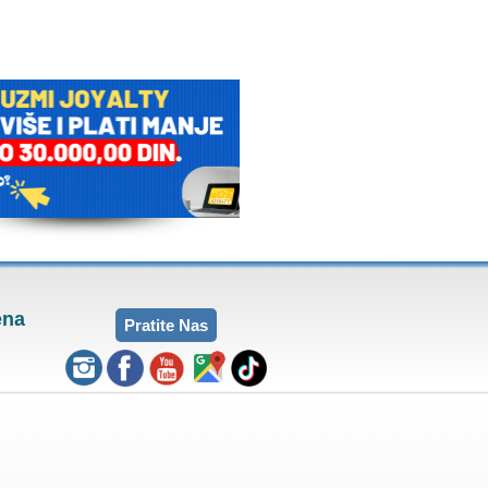
ena
Pratite Nas