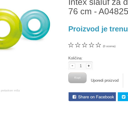
Intex šlaluf za
76 cm - A0482
Proizvod je tren
☆
☆
☆
☆
☆
(0 ocena)
Količina:
Uporedi proizvod