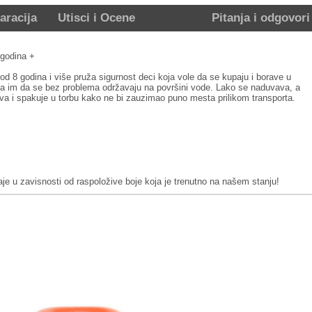
aracija
Utisci i Ocene
Pitanja i odgovori
 godina +
 od 8 godina i više pruža sigurnost deci koja vole da se kupaju i borave u
va im da se bez problema održavaju na površini vode. Lako se naduvava, a
uva i spakuje u torbu kako ne bi zauzimao puno mesta prilikom transporta.
 u zavisnosti od raspoložive boje koja je trenutno na našem stanju!