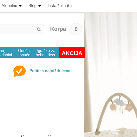
Aktuelno
Blog
Lista želja (0)
Korpa
0
ine,
Odeća
Igračke za
AKCIJA
aldahini
i obuća
bebe i decu
Politika najnižih cena