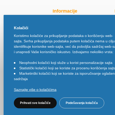
Informacije
Radno vreme za praznike
Kolačići
O nama
Koristimo kolačiće za prikupljanje podataka o korišćenju web-
Način isporuke
sajta. Svrha prikupljanja podataka putem kolačića nema u cilju
Načini plaćanja
identifikuje korisnike web-sajta, već da poboljša sadržaj web-s
Politika privatnosti
i unapredi Vaše korisničko iskustvo. Izdvajamo nekoliko vrsta:
Politika upotrebe kolačića
Neophodni kolačići koji služe u korist personalizacije sajta
•
Uslovi korišćenja
Statistički kolačići koji se koriste za procenu korišćenja sajt
•
Ugovor na daljinu
Marketinški kolačići koji se koriste za isporučivanje oglaše
•
sadržaja
Saznajte više o kolačićima
Prihvati sve kolačiće
Podešavanja kolačića