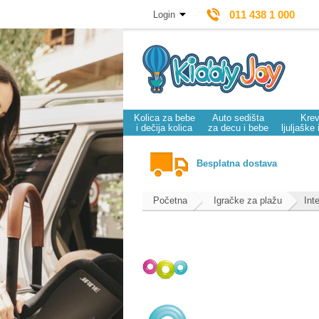
011 438 1 000
Login
Kolica za bebe
Auto sedišta
Krev
i dečija kolica
za decu i bebe
ljuljaške 
Besplatna dostava
Početna
Igračke za plažu
Int