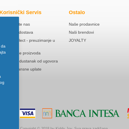
Korisnički Servis
Ostalo
Kontaktirajte nas
Naše prodavnice
Besplatna dostava
Naši brendovi
Click & Collect - preuzimanje u
JOYALTY
prodavnici
 da
ajta
Reklamacije proizvoda
Pravo na odustanak od ugovora
Politika Avansne uplate
a
nog
Copyright © 2018 by Kiddy Joy. Sva prava zadržana.