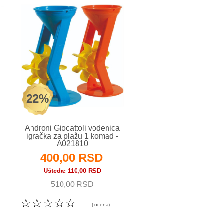
22%
15%
Androni Giocattoli vodenica
HK Mini igračka za
igračka za plažu 1 komad -
Slonići - A0906
A021810
400,00 RSD
530,00 RS
Ušteda
110,00 RSD
Ušteda
90,00 RS
510,00 RSD
620,00 RSD
☆
☆
☆
☆
☆
☆
☆
☆
☆
☆
( ocena)
( o