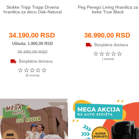
Stokke Tripp Trapp Drvena
Peg Perego Living Hranilica za
hranilica za decu Oak-Natural
bebe True Black
34.190,00 RSD
36.990,00 RSD
Ušteda
1.800,00 RSD
Besplatna dostava
35.990,00 RSD
☆
☆
☆
☆
☆
( ocena)
Besplatna dostava
☆
☆
☆
☆
☆
(0 ocena)