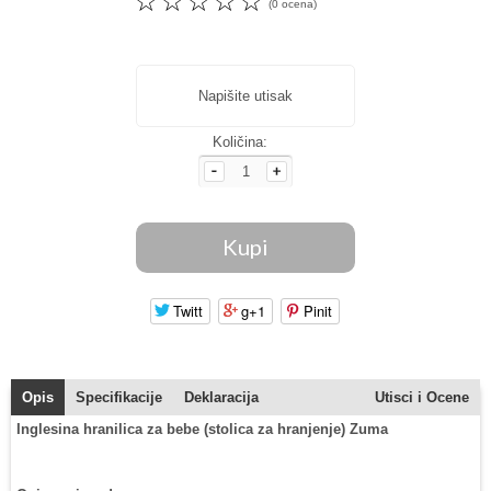
☆
☆
☆
☆
☆
(0 ocena)
Napišite utisak
Količina:
Twitt
g+1
Pinit
Opis
Specifikacije
Deklaracija
Utisci i Ocene
Inglesina hranilica za bebe (stolica za hranjenje) Zuma