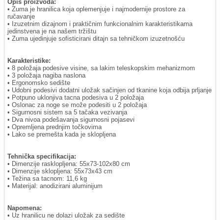
Opis proizvoda:
• Zuma je hranilica koja oplemenjuje i najmodernije prostore za
ručavanje
• Izuzetnim dizajnom i praktičnim funkcionalnim karakteristikama
jedinstvena je na našem tržištu
• Zuma ujedinjuje sofisticirani ditajn sa tehničkom izuzetnošću
Karakteristike:
• 8 položaja podesive visine, sa lakim teleskopskim mehanizmom
• 3 položaja nagiba naslona
• Ergonomsko sedište
• Udobni podesivi dodatni uložak sačinjen od tkanine koja odbija prljanje
• Potpuno uklonjiva tacna podesiva u 2 položaja
• Oslonac za noge se može podesiti u 2 položaja
• Sigurnosni sistem sa 5 tačaka vezivanja
• Dva nivoa podešavanja sigurnosni pojasevi
• Opremljena prednjim točkovima
• Lako se premešta kada je sklopljena
Tehnička specifikacija:
• Dimenzije rasklopljena: 55x73-102x80 cm
• Dimenzije sklopljena: 55x73x43 cm
• Težina sa tacnom: 11,6 kg
• Materijal: anodizirani aluminijum
Napomena:
• Uz hranilicu ne dolazi uložak za sedište