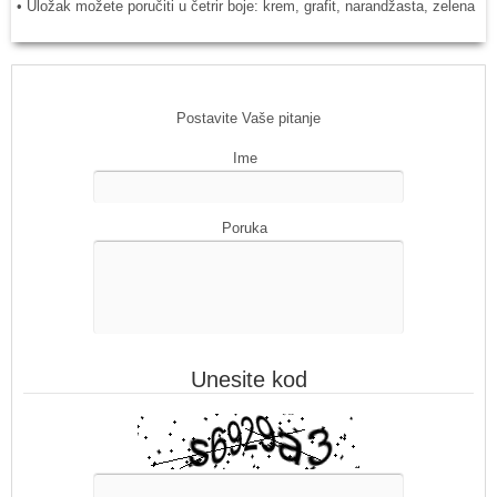
• Uložak možete poručiti u četrir boje: krem, grafit, narandžasta, zelena
Postavite Vaše pitanje
Ime
Poruka
Unesite kod