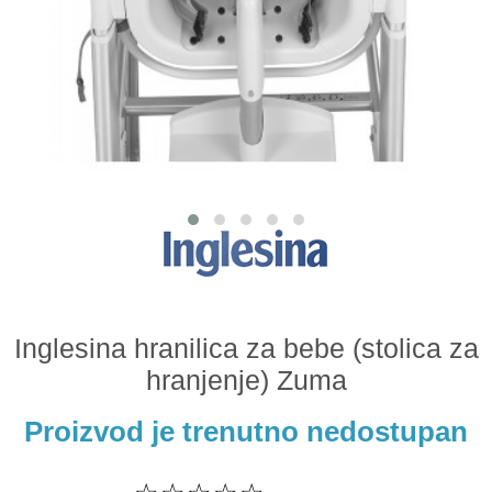
Odeća i obuća
Igračke za bebe i decu
AKCIJA
Prodavnica
Call Centar
011 438 1 000
Inglesina hranilica za bebe (stolica za
hranjenje) Zuma
Proizvod je trenutno nedostupan