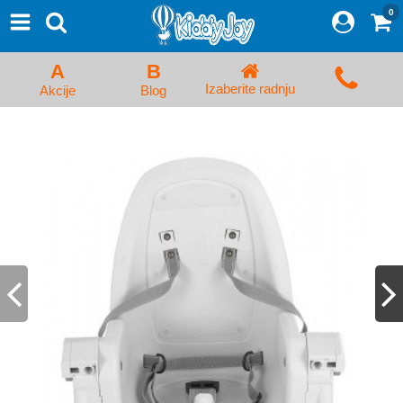
0
⨯
Proizvodi
Početna
A
B
Prijava/Registracija
Izaberite radnju
Akcije
Blog
Kolica za bebe i dečija kolica
Auto sedišta za decu i bebe
Kreveci, ljuljaške i ležaljke
Kadice, noše i adapteri
Hranilice, flašice i cucle
Monitori, Ogradice i tricikli
Posteljine, vrećice i baldahini