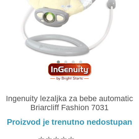
Odeća i obuća
Igračke za bebe i decu
AKCIJA
Prodavnica
Call Centar
011 438 1 000
Ingenuity lezaljka za bebe automatic
Briarcliff Fashion 7031
Proizvod je trenutno nedostupan