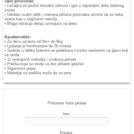
Opis proizvoda:
• Ležaljka će pružiti trenutke odmora i igre u najranijem dobu bebinog
zivota
• Udoban ovalni oblik i mekana plišana presvlaka učiniće da se beba
oseća kao u majčinom naručju
• Blaga vibracija deluju umirujuće na bebu
Karakteristike:
• Za decu uzrasta od 0m+ do 9kg
• Ljuljanje je kontinuirano do 30 minuta
• Sedište u obliku kolevke se podešava čvrstim naslonom za glavu koji
se skida
• 11 umirujućih melodija i zvukova prirode
• Prečka koja se skida sa dve plišane igračke
• Sigurnosni pojas
• Materijal sa sedišta može da se pere
Postavite Vaše pitanje
Ime
Poruka