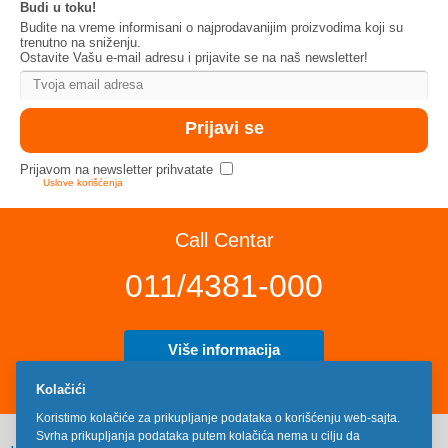
Budi u toku!
Budite na vreme informisani o najprodavanijim proizvodima koji su
trenutno na sniženju.
Ostavite Vašu e-mail adresu i prijavite se na naš newsletter!
Prijavom na newsletter prihvatate
Uslove korišćenja
Call Centar
011/4381-000
Više informacija
Kolačići
Koristimo kolačiće za prikupljanje podataka o korišćenju web-sajta.
Svrha prikupljanja podataka putem kolačića nema u cilju da