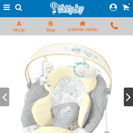
0
⨯
Proizvodi
Početna
A
B
Prijava/Registracija
Izaberite radnju
Akcije
Blog
Kolica za bebe i dečija kolica
Auto sedišta za decu i bebe
Kreveci, ljuljaške i ležaljke
Kadice, noše i adapteri
Hranilice, flašice i cucle
Monitori, Ogradice i tricikli
Posteljine, vrećice i baldahini