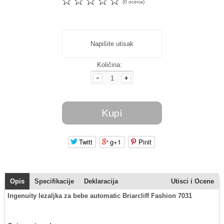
☆
☆
☆
☆
☆
(0 ocena)
Napišite utisak
Količina:
Twitt
g+1
Pinit
Opis
Specifikacije
Deklaracija
Utisci i Ocene
Ingenuity lezaljka za bebe automatic Briarcliff Fashion 7031