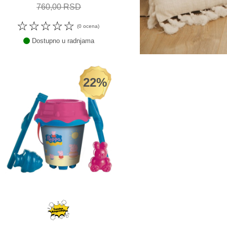
760,00 RSD
☆
☆
☆
☆
☆
(0 ocena)
Dostupno u radnjama
22%