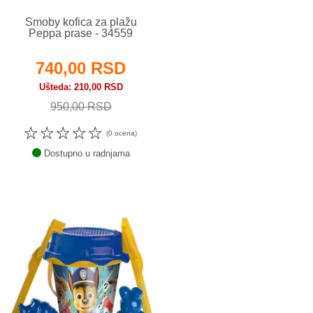
Smoby kofica za plažu
Peppa prase - 34559
740,00 RSD
Ušteda
210,00 RSD
950,00 RSD
☆
☆
☆
☆
☆
(0 ocena)
Dostupno u radnjama