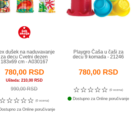
tex dušek na naduvavanje
Playgro Čaša u čaši za
za decu Cvetni dezen
decu 9 komada - 21246
183x69 cm - A030167
780,00 RSD
780,00 RSD
Ušteda
210,00 RSD
☆
☆
☆
☆
☆
990,00 RSD
(0 ocena)
☆
☆
☆
☆
☆
Dostupno za Online poručivanje
(0 ocena)
ostupno za Online poručivanje