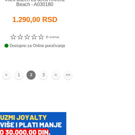
Beach - A030180
1.290,00 RSD
☆
☆
☆
☆
☆
(0 ocena)
Dostupno za Online poručivanje
<
1
2
3
>
>>