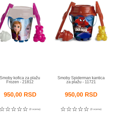
Smoby kofica za plažu
Smoby Spiderman kantica
Frozen - 21812
za plažu - 11721
950,00 RSD
950,00 RSD
☆
☆
☆
☆
☆
☆
☆
☆
☆
☆
(0 ocena)
(0 ocena)