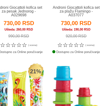
droni Giocattoli kofica set
Androni Giocattoli kofica set
za pesak Jednorog -
za plažu Flamingo -
A029698
A037077
730,00 RSD
730,00 RSD
Ušteda
260,00 RSD
Ušteda
190,00 RSD
990,00 RSD
920,00 RSD
☆
☆
☆
☆
☆
☆
☆
☆
☆
☆
( ocena)
( ocena)
ostupno za Online poručivanje
Dostupno za Online poručivanje
21%