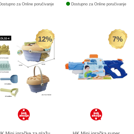
ostupno za Online poručivanje
Dostupno za Online poručivanje
12%
7%
K Mini igračke za plažu
HK Mini igračka super