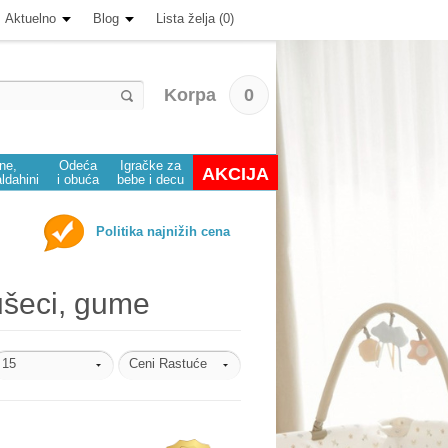
Aktuelno
Blog
Lista želja (0)
Korpa
0
ine,
Odeća
Igračke za
AKCIJA
aldahini
i obuća
bebe i decu
Politika najnižih cena
dušeci, gume