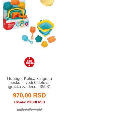
Huanger Kofica za igru u
pesku ili vodi 6 delova
igračka za decu - 35531
970,00 RSD
Ušteda
280,00 RSD
1.250,00 RSD