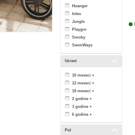
Huanger
Intex
Jungle
D
Playgro
Smoby
SwimWays
Uzrast
10 meseci +
12 meseci +
18 meseci +
2 godine +
3 godine +
6 godina +
Pol