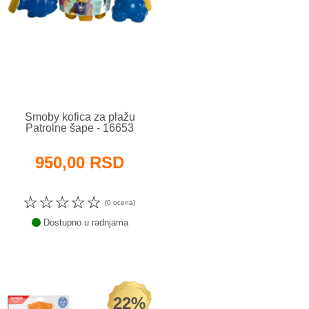
Smoby kofica za plažu
Patrolne šape - 16653
950,00 RSD
☆
☆
☆
☆
☆
(0 ocena)
Dostupno u radnjama
22%