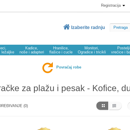
Registracija
Izaberite radnju
eci,
Kadice,
Hranilice,
Monitori,
Postelj
i ležaljke
noše i adapteri
flašice i cucle
Ogradice i tricikli
vrećice i b
Povraćaj robe
račke za plažu i pesak - Kofice, 
REĐIVANJE (0)