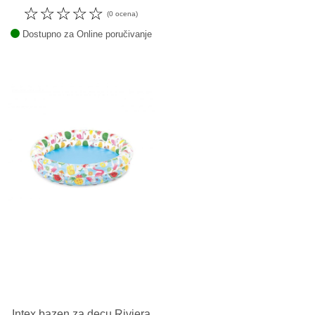
☆
☆
☆
☆
☆
(0 ocena)
Dostupno za Online poručivanje
Intex bazen za decu Riviera