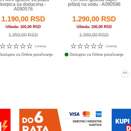
korpica sa dodacima -
pištolj na vodu - A090596
A090576
1.190,00 RSD
1.290,00 RSD
Ušteda
160,00 RSD
Ušteda
100,00 RSD
1.350,00 RSD
1.390,00 RSD
☆
☆
☆
☆
☆
☆
☆
☆
☆
☆
( ocena)
( ocena)
ostupno za Online poručivanje
Dostupno za Online poručivanje
<<