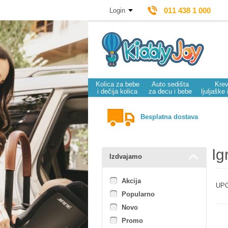
011 438 1 000
Login
Kolica za bebe
Auto sedišta
Krev
i dečija kolica
za decu i bebe
ljuljaške 
Besplatna dostava
Ig
Izdvajamo
Akcija
UPO
Popularno
Novo
Promo