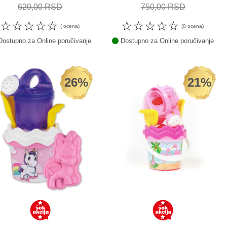
620,00 RSD
750,00 RSD
☆
☆
☆
☆
☆
☆
☆
☆
☆
☆
( ocena)
(0 ocena)
ostupno za Online poručivanje
Dostupno za Online poručivanje
26%
21%