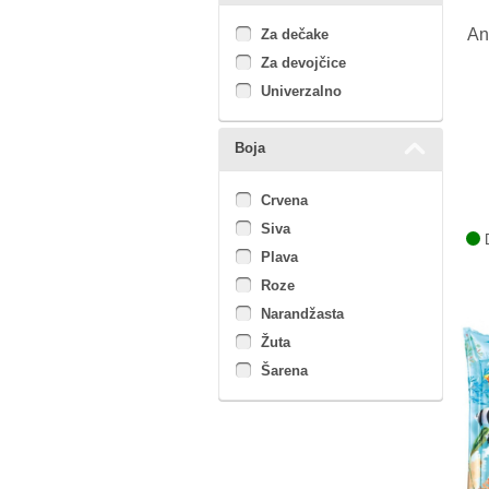
An
Za dečake
Za devojčice
Univerzalno
Boja
Crvena
Siva
D
Plava
Roze
Narandžasta
Žuta
Šarena