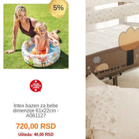
5%
Intex bazen za bebe
dimenzije 61x22cm -
A061127
720,00 RSD
Ušteda
40,00 RSD