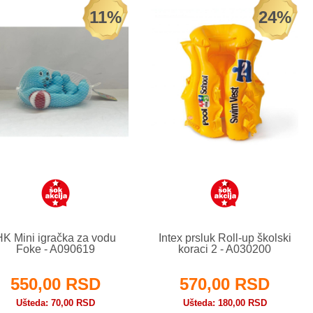
11%
24%
HK Mini igračka za vodu
Intex prsluk Roll-up školski
Foke - A090619
koraci 2 - A030200
550,00 RSD
570,00 RSD
Ušteda
70,00 RSD
Ušteda
180,00 RSD