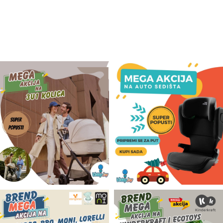
Odeća i obuća
Igračke za bebe i decu
AKCIJA
Prodavnica
Call Centar
011 438 1 000