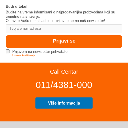
Budi u toku!
Budite na vreme informisani o najprodavanijim proizvodima koji su
trenutno na sniženju.
Ostavite Vašu e-mail adresu i prijavite se na naš newsletter!
Prijavom na newsletter prihvatate
Uslove korišćenja
Call Centar
011/4381-000
Više informacija