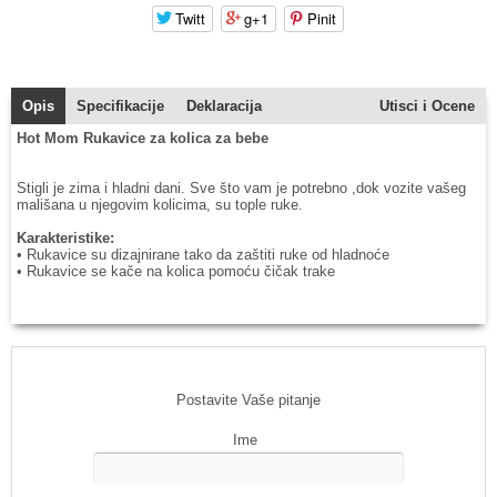
Twitt
g+1
Pinit
Opis
Specifikacije
Deklaracija
Utisci i Ocene
Hot Mom Rukavice za kolica za bebe
Stigli je zima i hladni dani. Sve što vam je potrebno ,dok vozite vašeg
mališana u njegovim kolicima, su tople ruke.
Karakteristike:
• Rukavice su dizajnirane tako da zaštiti ruke od hladnoće
• Rukavice se kače na kolica pomoću čičak trake
Postavite Vaše pitanje
Ime