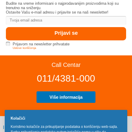
Budite na vreme informisani o najprodavanijim proizvodima koji su
trenutno na sniženju.
Ostavite Vašu e-mail adresu i prijavite se na naš newsletter!
Prijavom na newsletter prihvatate
Uslove korišćenja
Call Centar
011/4381-000
Više informacija
Kolačići
INFORMACIJE
Koristimo kolačiće za prikupljanje podataka o korišćenju web-sajta.