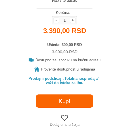
Napišite utisak
Količina:
3.390,00 RSD
Ušteda
600,00 RSD
3.990,00 RSD
Dostupno za isporuku na kućnu adresu
Proverite dostupnost u radnjama
Prodajni podsticaj „Totalna rasprodaja” 

važi do isteka zaliha.
Dodaj u listu želja