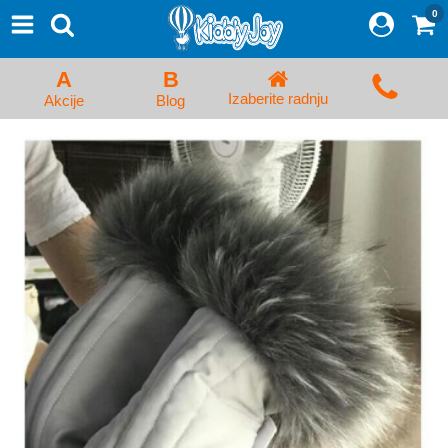
0
⨯
Proizvodi
Početna
A
B
Prijava/Registracija
Izaberite radnju
Akcije
Blog
Kolica za bebe i dečija kolica
Auto sedišta za decu i bebe
Kreveci, ljuljaške i ležaljke
Kadice, noše i adapteri
Hranilice, flašice i cucle
Monitori, Ogradice i tricikli
Posteljine, vrećice i baldahini