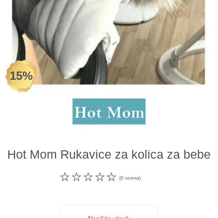
Odeća i obuća
Igračke za bebe i decu
AKCIJA
15%
Prodavnica
Call Centar
011 438 1 000
Hot Mom Rukavice za kolica za bebe
☆
☆
☆
☆
☆
(0 ocena)