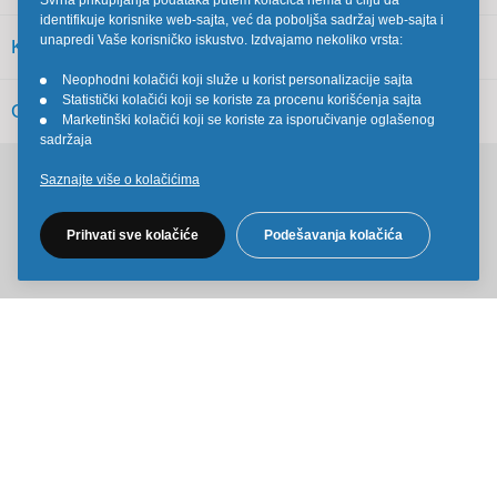
Svrha prikupljanja podataka putem kolačića nema u cilju da
identifikuje korisnike web-sajta, već da poboljša sadržaj web-sajta i
unapredi Vaše korisničko iskustvo. Izdvajamo nekoliko vrsta:
KORISNIČKI SERVIS
Neophodni kolačići koji služe u korist personalizacije sajta
•
Statistički kolačići koji se koriste za procenu korišćenja sajta
•
OSTALO
Marketinški kolačići koji se koriste za isporučivanje oglašenog
•
sadržaja
Saznajte više o kolačićima
Pratite nas na društvenim mrežama
Prihvati sve kolačiće
Podešavanja kolačića