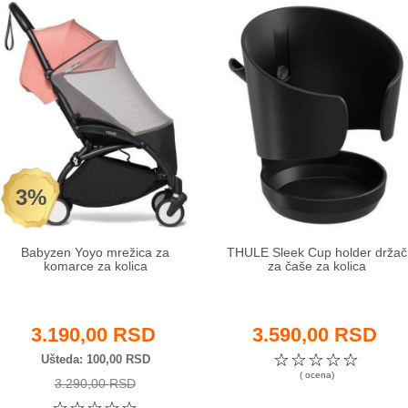
3%
Babyzen Yoyo mrežica za
THULE Sleek Cup holder držač
komarce za kolica
za čaše za kolica
3.190,00 RSD
3.590,00 RSD
☆
☆
☆
☆
☆
Ušteda
100,00 RSD
( ocena)
3.290,00 RSD
☆
☆
☆
☆
☆