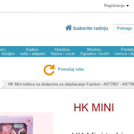
Registracija
Izaberite radnju
eci,
Kadice,
Hranilice,
Monitori,
Postelj
i ležaljke
noše i adapteri
flašice i cucle
Ogradice i tricikli
vrećice i b
Povraćaj robe
HK Mini torbica sa dodacima za ulepšavanje Fashion - A077867 - A0778