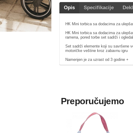
Opis
Specifikacije
Dekl
HK Mini torbica sa dodacima za ulepša
HK Mini torbica sa dodacima za ulepšava
ramena, pored torbe set sadrži i ogledal
Set sadrži elemente koji su savršene ve
motoričke veštine kroz zabavnu igru
Namenjen je za uzrast od 3 godine +
Preporučujemo