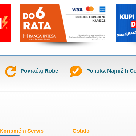
Povraćaj Robe
Politika Najnižih C
Korisnički Servis
Ostalo