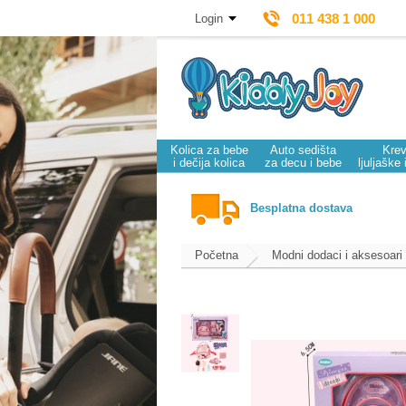
011 438 1 000
Login
Kolica za bebe
Auto sedišta
Krev
i dečija kolica
za decu i bebe
ljuljaške 
Besplatna dostava
Početna
Modni dodaci i aksesoari