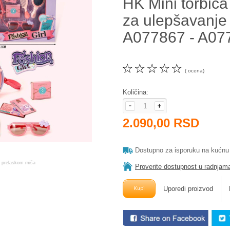
HK Mini torbic
za ulepšavanje
A077867 - A07
☆
☆
☆
☆
☆
( ocena)
Količina:
2.090,00 RSD
Dostupno za isporuku na kućnu
Proverite dostupnost u radnjam
Uporedi proizvod