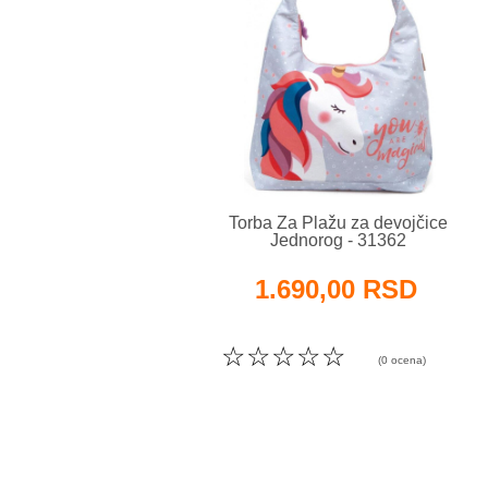
Torba Za Plažu za devojčice
Jednorog - 31362
1.690,00 RSD
☆
☆
☆
☆
☆
(0 ocena)