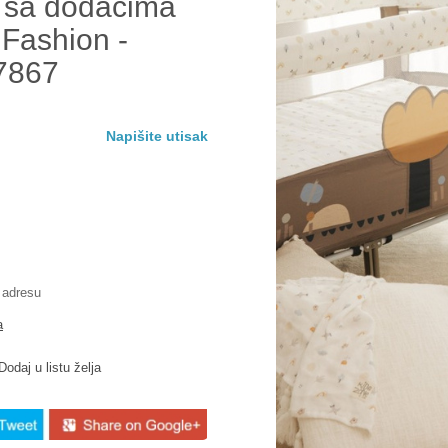
a sa dodacima
 Fashion -
7867
Napišite utisak
 adresu
a
Dodaj u listu želja