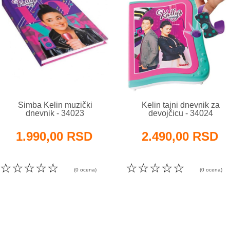
Simba Kelin muzički
Kelin tajni dnevnik za
dnevnik - 34023
devojčicu - 34024
1.990,00 RSD
2.490,00 RSD
☆
☆
☆
☆
☆
☆
☆
☆
☆
☆
(0 ocena)
(0 ocena)