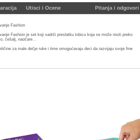
aracija
Utisci i Ocene
Pitanja i odgovori
vanje Fashion
nje Fashion je set koji sadrži preslatku tobicu koja se može nisiti preko
o, češalj, naočare...
ličine za male dečje ruke i time omogućavaju deci da razvijaju svoje fine