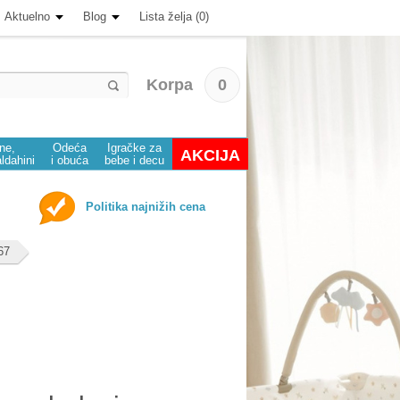
Aktuelno
Blog
Lista želja (0)
Korpa
0
ine,
Odeća
Igračke za
AKCIJA
aldahini
i obuća
bebe i decu
Politika najnižih cena
67