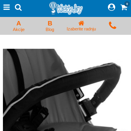
0
⨯
Proizvodi
Početna
A
B
Prijava/Registracija
Izaberite radnju
Akcije
Blog
Kolica za bebe i dečija kolica
Auto sedišta za decu i bebe
Kreveci, ljuljaške i ležaljke
Kadice, noše i adapteri
Hranilice, flašice i cucle
Monitori, Ogradice i tricikli
Posteljine, vrećice i baldahini