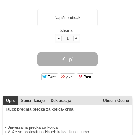
Napišite utisak
Količina:
Twitt
g+1
Pinit
Opis
Specifikacije
Deklaracija
Utisci i Ocene
Hauck prednja prečka za kolica- crna
• Univerzalna prečka za kolica
• Može se postaviti na Hauck kolica Run i Turbo