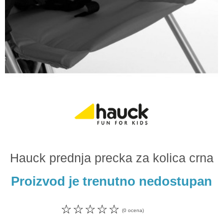
Odeća i obuća
Igračke za bebe i decu
AKCIJA
Prodavnica
Call Centar
011 438 1 000
Hauck prednja precka za kolica crna
Proizvod je trenutno nedostupan
☆
☆
☆
☆
☆
(0 ocena)