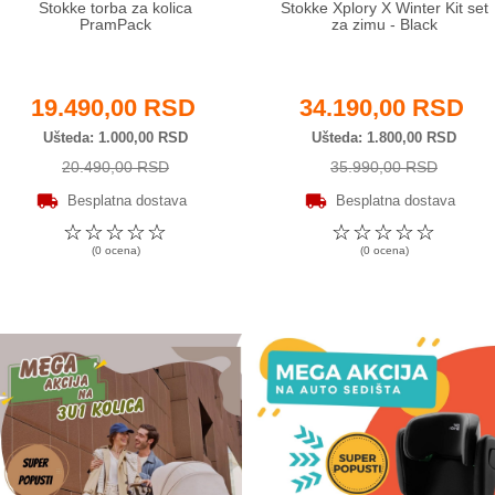
Stokke torba za kolica
Stokke Xplory X Winter Kit set
PramPack
za zimu - Black
19.490,00 RSD
34.190,00 RSD
Ušteda
1.000,00 RSD
Ušteda
1.800,00 RSD
20.490,00 RSD
35.990,00 RSD
Besplatna dostava
Besplatna dostava
☆
☆
☆
☆
☆
☆
☆
☆
☆
☆
(0 ocena)
(0 ocena)