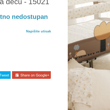
za decu - 15021
utno nedostupan
Napišite utisak