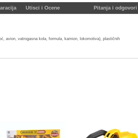
aracija
Utisci i Ocene
Pitanja i odgovori
 avion, vatrogasna kola, formula, kamion, lokomotiva), plastičnih