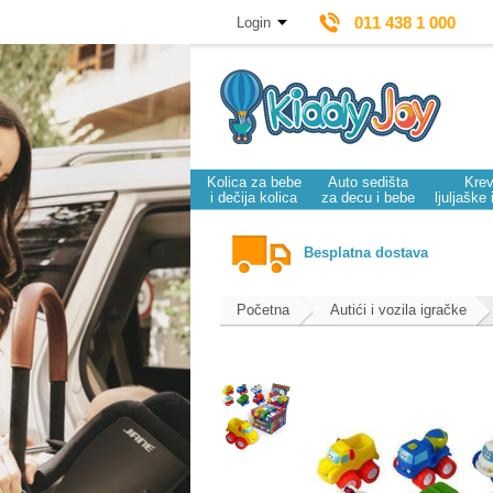
011 438 1 000
Login
Kolica za bebe
Auto sedišta
Krev
i dečija kolica
za decu i bebe
ljuljaške 
Besplatna dostava
Početna
Autići i vozila igračke