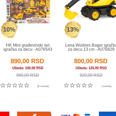
10%
13%
HK Mini građevinski set
Lena Workies Bager igračk
igračka za decu - A076543
za decu 13 cm - A076829
890,00 RSD
800,00 RSD
Ušteda
100,00 RSD
Ušteda
120,00 RSD
990,00 RSD
920,00 RSD
☆
☆
☆
☆
☆
☆
☆
☆
☆
☆
(0 ocena)
( ocena)