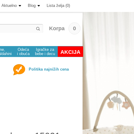
Aktuelno
Blog
Lista želja (0)
Korpa
0
ine,
Odeća
Igračke za
AKCIJA
aldahini
i obuća
bebe i decu
Politika najnižih cena