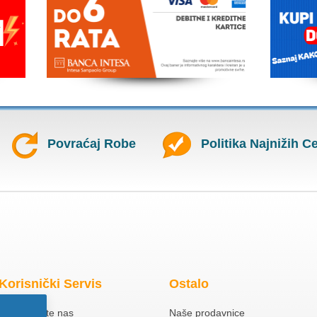
Povraćaj Robe
Politika Najnižih C
Korisnički Servis
Ostalo
Kontaktirajte nas
Naše prodavnice