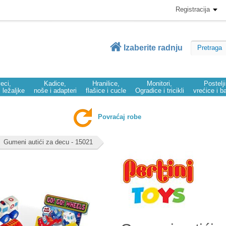
Registracija
Izaberite radnju
eci,
Kadice,
Hranilice,
Monitori,
Postelj
i ležaljke
noše i adapteri
flašice i cucle
Ogradice i tricikli
vrećice i b
Povraćaj robe
Gumeni autići za decu - 15021