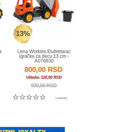
13%
13%
a
Lena Workies Đubretarac
Lena Workies Ko
igračka za decu 13 cm -
igračka za decu 13
A076830
A076831
800,00 RSD
800,00 RS
Ušteda
120,00 RSD
Ušteda
120,00 RS
920,00 RSD
920,00 RSD
☆
☆
☆
☆
☆
☆
☆
☆
☆
☆
( ocena)
( o