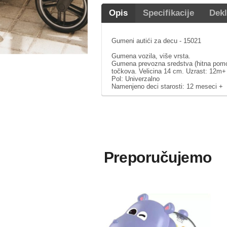
Opis
Specifikacije
Dekl
Gumeni autići za decu - 15021
Gumena vozila, više vrsta.
Gumena prevozna sredstva (hitna pomoć,
točkova. Velicina 14 cm. Uzrast: 12m+
Pol: Univerzalno
Namenjeno deci starosti: 12 meseci +
Preporučujemo