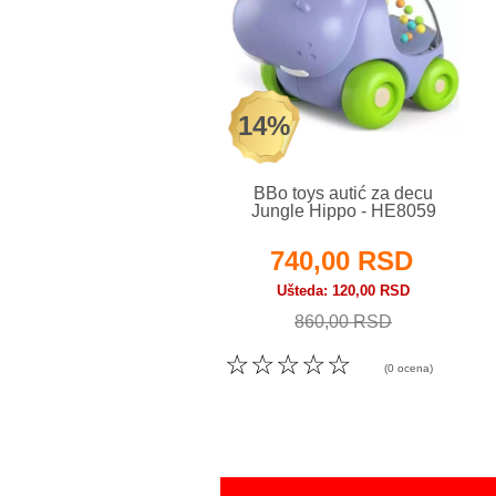
14%
BBo toys autić za decu
Jungle Hippo - HE8059
740,00 RSD
Ušteda
120,00 RSD
860,00 RSD
☆
☆
☆
☆
☆
(0 ocena)