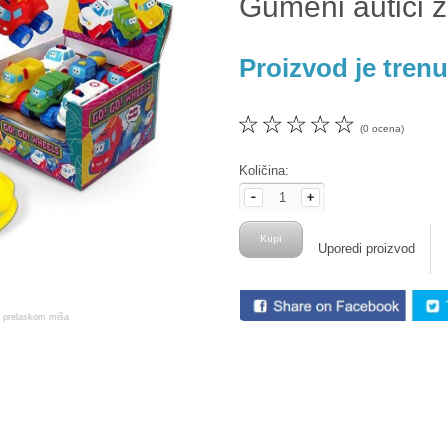
Gumeni autići 
Proizvod je tren
☆
☆
☆
☆
☆
(0 ocena)
Količina:
Uporedi proizvod