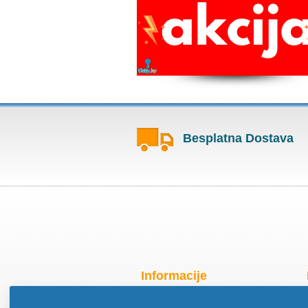
Besplatna Dostava
Informacije
Radno vreme za praznike