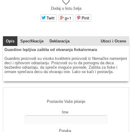
Dodaj u listu želja
Twitt
g+1
Pinit
Opis
Specifikacije
Deklaracija
Utisci i Ocene
Guardino lepljiva zaštita od otvaranja fioka/ormara
Guardino proizvodi su visoko kvalitetni proizvodi iz Nemačke namenjeni
deci i njihovom odrastanju. Proizvodi su tu da pomognu da deca
bezbedno odrastaju, da spreče moguće povrede. Zaštita za fioke i
ormare sprečava decu da otvaraju iste. Lako se kači i postavlja.
Postavite Vaše pitanje
Ime
Poruka