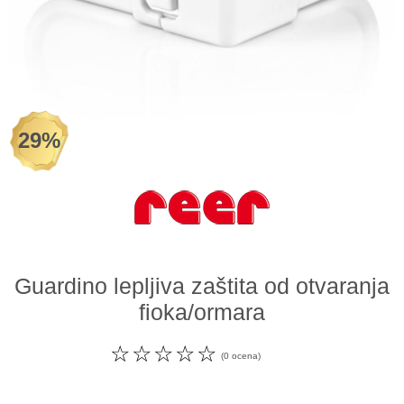
Odeća i obuća
Igračke za bebe i decu
AKCIJA
29%
Prodavnica
Call Centar
011 438 1 000
Guardino lepljiva zaštita od otvaranja
fioka/ormara
☆
☆
☆
☆
☆
(0 ocena)