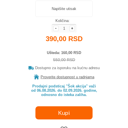
Napišite utisak
Količina:
390,00 RSD
Ušteda
160,00 RSD
550,00 RSD
Dostupno za isporuku na kućnu adresu
Proverite dostupnost u radnjama
Prodajni podsticaj "Šok akcija" važi

od 06.08.2026. do 02.09.2026. godine,

odnosno do isteka zaliha.