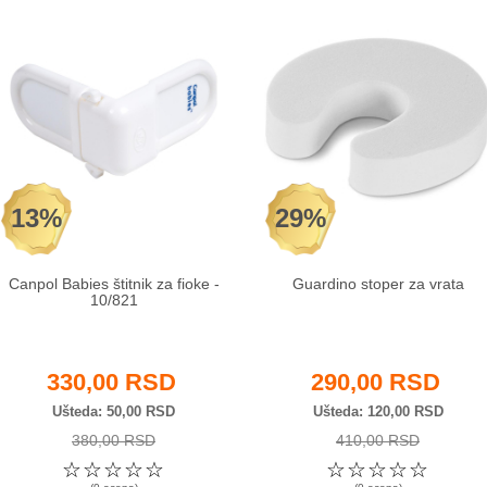
13%
29%
Canpol Babies štitnik za fioke -
Guardino stoper za vrata
10/821
330,00 RSD
290,00 RSD
Ušteda
50,00 RSD
Ušteda
120,00 RSD
380,00 RSD
410,00 RSD
☆
☆
☆
☆
☆
☆
☆
☆
☆
☆