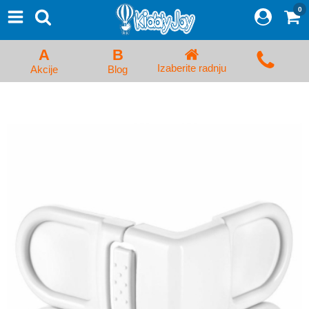
0
⨯
Proizvodi
Početna
A
B
Prijava/Registracija
Izaberite radnju
Akcije
Blog
Kolica za bebe i dečija kolica
Auto sedišta za decu i bebe
Kreveci, ljuljaške i ležaljke
Kadice, noše i adapteri
Hranilice, flašice i cucle
Monitori, Ogradice i tricikli
Posteljine, vrećice i baldahini