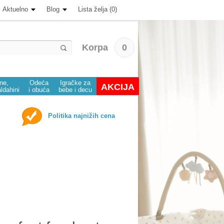
Aktuelno
Blog
Lista želja (0)
Korpa
0
ine,
Odeća
Igračke za
AKCIJA
aldahini
i obuća
bebe i decu
Politika najnižih cena