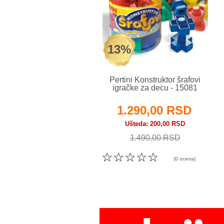
13%
Pertini Konstruktor šrafovi
igračke za decu - 15081
1.290,00 RSD
Ušteda
200,00 RSD
1.490,00 RSD
☆
☆
☆
☆
☆
(0 ocena)