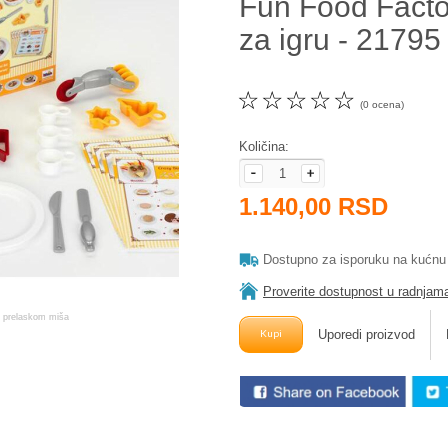
Fun Food Factor
za igru - 21795
☆
☆
☆
☆
☆
(0 ocena)
Količina:
1.140,00 RSD
Dostupno za isporuku na kućnu
Proverite dostupnost u radnjam
Uporedi proizvod