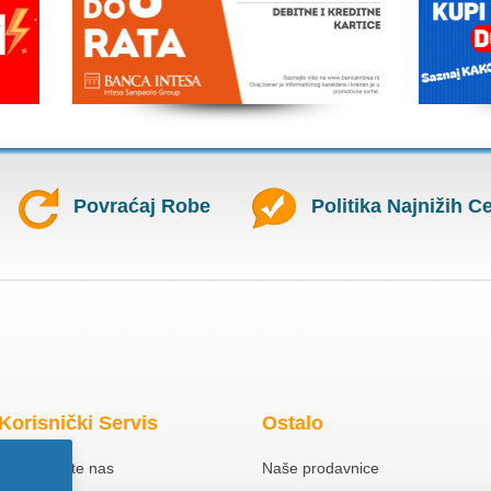
Povraćaj Robe
Politika Najnižih C
Korisnički Servis
Ostalo
Kontaktirajte nas
Naše prodavnice