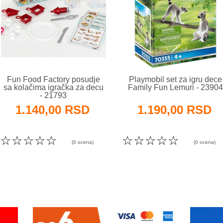
Fun Food Factory posudje
Playmobil set za igru dece
sa kolačima igračka za decu
Family Fun Lemuri - 23904
- 21793
1.140,00 RSD
1.190,00 RSD
☆
☆
☆
☆
☆
☆
☆
☆
☆
☆
(0 ocena)
(0 ocena)