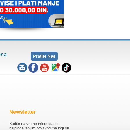
ena
Pratite Nas
Newsletter
Budite na vreme informisani o
najprodavanijim proizvodima koji su