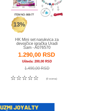
13%
34%
HK Mini set narukvica za
Merx igračka za dev
devojčice igračka Uradi
kofer baštenski se
Sam - A076570
delova - A0638
1.290,00 RSD
990,00 RS
Ušteda
200,00 RSD
Ušteda
500,00 RS
1.490,00 RSD
1.490,00 RSD
☆
☆
☆
☆
☆
☆
☆
☆
☆
☆
(0 ocena)
(0 