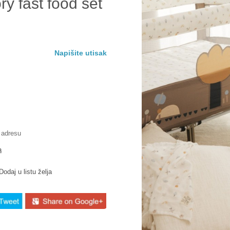
y fast food set
Napišite utisak
 adresu
a
Dodaj u listu želja