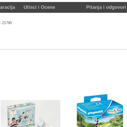
aracija
Utisci i Ocene
Pitanja i odgovori
 - 21795