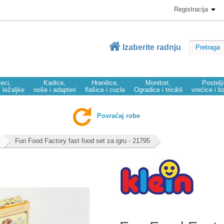
Registracija
Izaberite radnju
eci,
Kadice,
Hranilice,
Monitori,
Postelj
i ležaljke
noše i adapteri
flašice i cucle
Ogradice i tricikli
vrećice i b
Povraćaj robe
Fun Food Factory fast food set za igru - 21795