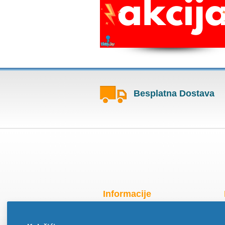
Besplatna Dostava
Informacije
Radno vreme za praznike