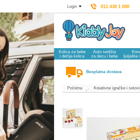
011 438 1 000
Login
Kolica za bebe
Auto sedišta
Krev
i dečija kolica
za decu i bebe
ljuljaške 
Besplatna dostava
Početna
Kreativne igračke i setovi