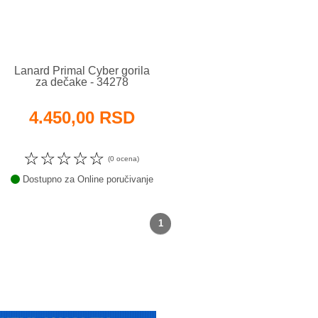
Lanard Primal Cyber gorila
za dečake - 34278
4.450,00 RSD
☆
☆
☆
☆
☆
(0 ocena)
Dostupno za Online poručivanje
1