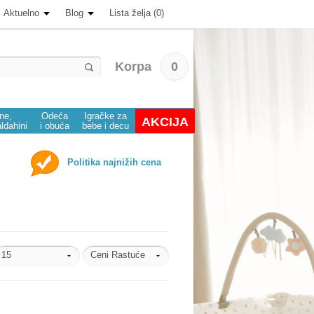
Aktuelno
Blog
Lista želja (0)
Korpa
0
ine,
Odeća
Igračke za
AKCIJA
aldahini
i obuća
bebe i decu
Politika najnižih cena