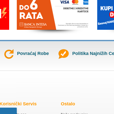
Povraćaj Robe
Politika Najnižih C
Korisnički Servis
Ostalo