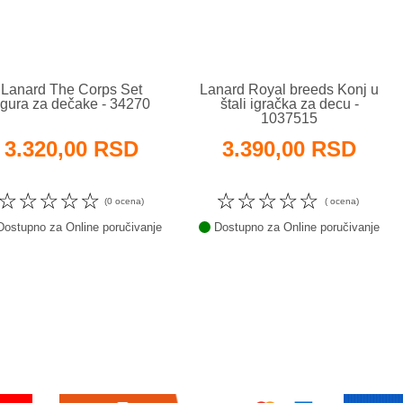
Lanard The Corps Set
Lanard Royal breeds Konj u
igura za dečake - 34270
štali igračka za decu -
1037515
3.320,00 RSD
3.390,00 RSD
☆
☆
☆
☆
☆
☆
☆
☆
☆
☆
(0 ocena)
( ocena)
ostupno za Online poručivanje
Dostupno za Online poručivanje