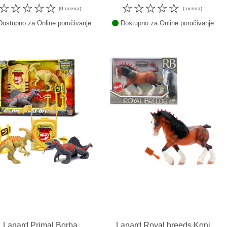
☆
☆
☆
☆
☆
☆
☆
☆
☆
☆
(0 ocena)
( ocena)
ostupno za Online poručivanje
Dostupno za Online poručivanje
Lanard Primal Borba
Lanard Royal breeds Konj