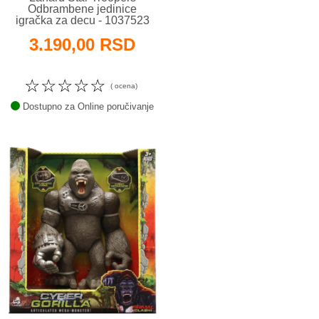
Odbrambene jedinice
igračka za decu - 1037523
3.190,00 RSD
☆
☆
☆
☆
☆
( ocena)
Dostupno za Online poručivanje