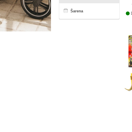
Šarena
D