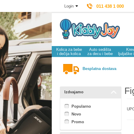
011 438 1 000
Login
Kolica za bebe
Auto sedišta
Krev
i dečija kolica
za decu i bebe
ljuljaške 
Besplatna dostava
Fi
Izdvajamo
Popularno
UPO
Novo
Promo