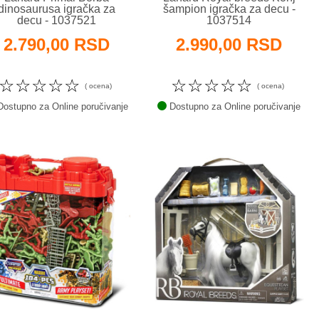
dinosaurusa igračka za
šampion igračka za decu -
decu - 1037521
1037514
2.790,00 RSD
2.990,00 RSD
☆
☆
☆
☆
☆
☆
☆
☆
☆
☆
( ocena)
( ocena)
ostupno za Online poručivanje
Dostupno za Online poručivanje