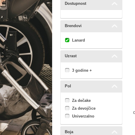
Dostupnost
Brendovi
Lanard
Uzrast
3 godine +
Pol
Za dečake
Za devojčice
Univerzalno
Boja