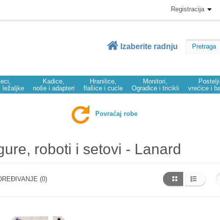
Registracija
Izaberite radnju
eci,
Kadice,
Hranilice,
Monitori,
Postelj
i ležaljke
noše i adapteri
flašice i cucle
Ogradice i tricikli
vrećice i b
Povraćaj robe
gure, roboti i setovi - Lanard
REĐIVANJE (0)