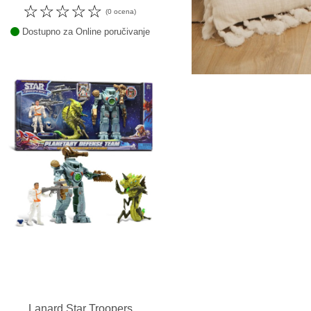
☆
☆
☆
☆
☆
(0 ocena)
Dostupno za Online poručivanje
Lanard Star Troopers