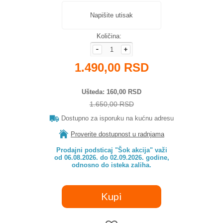
Napišite utisak
Količina:
1.490,00 RSD
Ušteda
160,00 RSD
1.650,00 RSD
Dostupno za isporuku na kućnu adresu
Proverite dostupnost u radnjama
Prodajni podsticaj "Šok akcija" važi

od 06.08.2026. do 02.09.2026. godine,

odnosno do isteka zaliha.