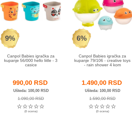
9%
6%
Canpol Babies igračka za
Canpol Babies igračka za
kupanje 56/000 hello liitle - 3
kupanje 79/106 - creative toys
casice
- rain shower 4 kom
990,00 RSD
1.490,00 RSD
Ušteda
100,00 RSD
Ušteda
100,00 RSD
1.090,00 RSD
1.590,00 RSD
☆
☆
☆
☆
☆
☆
☆
☆
☆
☆
(0 ocena)
(0 ocena)