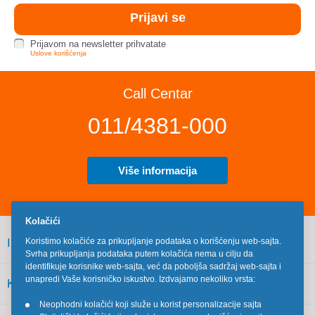
Prijavom na newsletter prihvatate
Uslove korišćenja
Call Centar
011/4381-000
Više informacija
Kolačići
INFORMACIJE
Koristimo kolačiće za prikupljanje podataka o korišćenju web-sajta.
Svrha prikupljanja podataka putem kolačića nema u cilju da
identifikuje korisnike web-sajta, već da poboljša sadržaj web-sajta i
unapredi Vaše korisničko iskustvo. Izdvajamo nekoliko vrsta:
KORISNIČKI SERVIS
Neophodni kolačići koji služe u korist personalizacije sajta
•