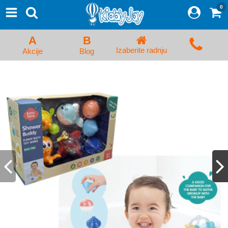
0
⨯
Proizvodi
Početna
A
B
Prijava/Registracija
Izaberite radnju
Akcije
Blog
Kolica za bebe i dečija kolica
Auto sedišta za decu i bebe
Kreveci, ljuljaške i ležaljke
Kadice, noše i adapteri
Hranilice, flašice i cucle
Monitori, Ogradice i tricikli
Posteljine, vrećice i baldahini