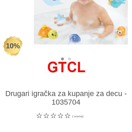
Odeća i obuća
Igračke za bebe i decu
AKCIJA
10%
Prodavnica
Call Centar
011 438 1 000
Drugari igračka za kupanje za decu -
1035704
☆
☆
☆
☆
☆
( ocena)