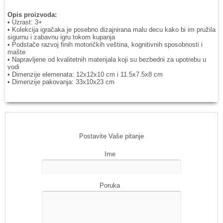
Opis proizvoda:
•
Uzrast: 3+
• Kolekcija igračaka je posebno dizajnirana malu decu kako bi im pružila
sigurnu i zabavnu igru tokom kupanja
• Podstače razvoj finih motoričkih veština, kognitivnih sposobnosti i
mašte
• Napravljene od kvalitetnih materijala koji su bezbedni za upotrebu u
vodi
• Dimenzije elemenata: 12x12x10 cm i 11.5x7.5x8 cm
• Dimenzije pakovanja: 33x10x23 cm
Postavite Vaše pitanje
Ime
Poruka