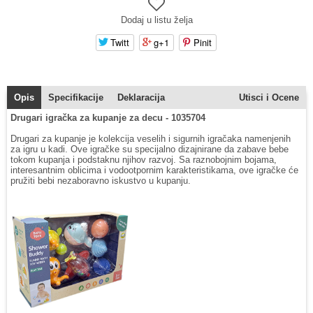
Dodaj u listu želja
Twitt
g+1
Pinit
Opis
Specifikacije
Deklaracija
Utisci i Ocene
Drugari igračka za kupanje za decu - 1035704
Drugari za kupanje je kolekcija veselih i sigurnih igračaka namenjenih
za igru u kadi. Ove igračke su specijalno dizajnirane da zabave bebe
tokom kupanja i podstaknu njihov razvoj. Sa raznobojnim bojama,
interesantnim oblicima i vodootpornim karakteristikama, ove igračke će
pružiti bebi nezaboravno iskustvo u kupanju.