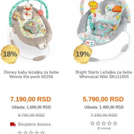
18%
19%
Disney baby lezaljka za bebe
Bright Starts Ležaljka za bebe
Winnie the pooh 60256
Whimsical Wild SKU11805
7.190,00 RSD
5.790,00 RSD
Ušteda
1.600,00 RSD
Ušteda
1.400,00 RSD
8.790,00 RSD
7.190,00 RSD
☆
☆
☆
☆
☆
Besplatna dostava
(0 ocena)
☆
☆
☆
☆
☆