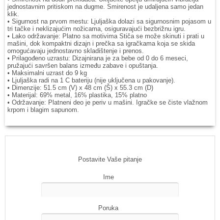
jednostavnim pritiskom na dugme. Smirenost je udaljena samo jedan
klik.
• Sigurnost na prvom mestu: Ljuljaška dolazi sa sigurnosnim pojasom u
tri tačke i neklizajućim nožicama, osiguravajući bezbrižnu igru.
• Lako održavanje: Platno sa motivima Stiča se može skinuti i prati u
mašini, dok kompaktni dizajn i prečka sa igračkama koja se skida
omogućavaju jednostavno skladištenje i prenos.
• Prilagođeno uzrastu: Dizajnirana je za bebe od 0 do 6 meseci,
pružajući savršen balans između zabave i opuštanja.
• Maksimalni uzrast do 9 kg
• Ljuljaška radi na 1 C bateriju (nije uključena u pakovanje).
• Dimenzije: 51.5 cm (V) x 48 cm (Š) x 55.3 cm (D)
• Materijal: 69% metal, 16% plastika, 15% platno
• Održavanje: Platneni deo je periv u mašini. Igračke se čiste vlažnom
krpom i blagim sapunom.
Postavite Vaše pitanje
Ime
Poruka