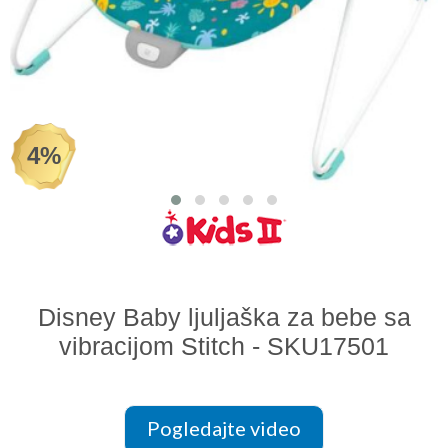
Odeća i obuća
Igračke za bebe i decu
AKCIJA
4%
Prodavnica
Call Centar
011 438 1 000
Disney Baby ljuljaška za bebe sa
vibracijom Stitch - SKU17501
Pogledajte video