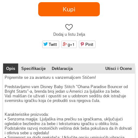
Dodaj u listu želja
Twitt
g+1
Pinit
Opis
Specifikacije
Deklaracija
Utisci i Ocene
Pripremite se za avanturu s vanzemaljcem Stičem!
Predstavljamo vam Disney Baby Stitch "Ohana Paradise Bouncer od
Bright Starts"-a, brenda broj jedan u Americi za ljuljaške za bebe.
Vaš mališan će uživati i opustiti se u udobnom sedištu dok istražuje
svemirsku igračku koja će probuditi sva njegova čula.
Karakteristike proizvoda:
• Senzorna magija: Ljuljaška ima prečku sa igračkama, uključujući
ogledalce bezbedno za bebe i teksturiranu igračku u obliku lista.
Podstaknite razvoj motoričkih veština dok beba pokušava da ih dohvati
i otkriva sebe u ogledalu!
• Smirenost na dodir prekidača: Uključite opciju umirujućih vibracija