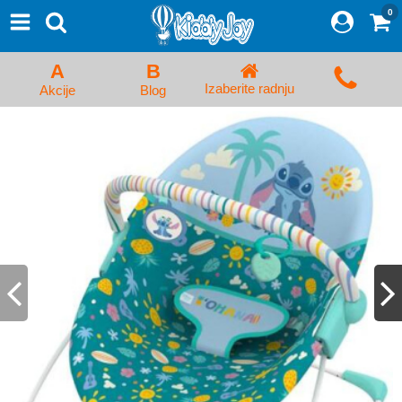
0
⨯
Proizvodi
Početna
A
B
Prijava/Registracija
Izaberite radnju
Akcije
Blog
Kolica za bebe i dečija kolica
Auto sedišta za decu i bebe
Kreveci, ljuljaške i ležaljke
Kadice, noše i adapteri
Hranilice, flašice i cucle
Monitori, Ogradice i tricikli
Posteljine, vrećice i baldahini