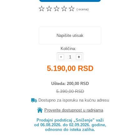
☆
☆
☆
☆
☆
( ocena)
Napišite utisak
Količina:
5.190,00 RSD
Ušteda
200,00 RSD
5.390,00 RSD
Dostupno za isporuku na kućnu adresu
Proverite dostupnost u radnjama
Prodajni podsticaj „Sniženje” važi

od 06.08.2026. do 02.09.2026. godine,

odnosno do isteka zaliha.