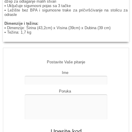
džep za odlaganje malih stvari
• Uključuje sigurnosni pojas sa 3 tačke
• Ležište bez BPA i sigurnosne trake za pričvršćivanje na stolicu za
odrasle
Dimenzije i težina:
• Dimenzije: Širina (43,2cm) x Visina (39cm) x Dubina (39 cm)
• Težina: 1,7 kg
Postavite Vaše pitanje
Ime
Poruka
Unesite kod