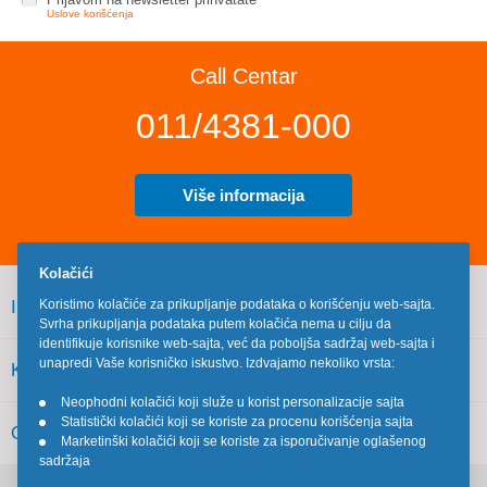
Uslove korišćenja
Call Centar
011/4381-000
Više informacija
Kolačići
INFORMACIJE
Koristimo kolačiće za prikupljanje podataka o korišćenju web-sajta.
Svrha prikupljanja podataka putem kolačića nema u cilju da
identifikuje korisnike web-sajta, već da poboljša sadržaj web-sajta i
unapredi Vaše korisničko iskustvo. Izdvajamo nekoliko vrsta:
KORISNIČKI SERVIS
Neophodni kolačići koji služe u korist personalizacije sajta
•
Statistički kolačići koji se koriste za procenu korišćenja sajta
•
OSTALO
Marketinški kolačići koji se koriste za isporučivanje oglašenog
•
sadržaja