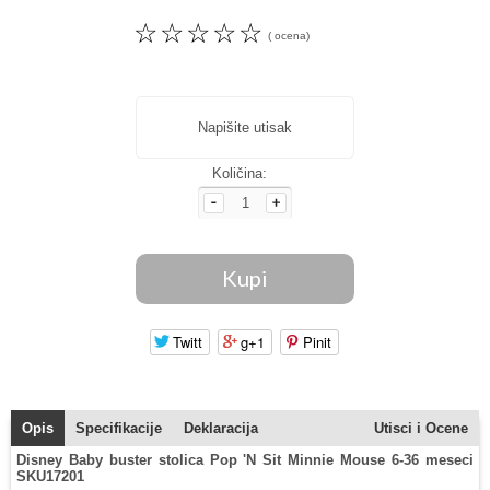
☆
☆
☆
☆
☆
( ocena)
Napišite utisak
Količina:
Twitt
g+1
Pinit
Opis
Specifikacije
Deklaracija
Utisci i Ocene
Disney Baby buster stolica Pop 'N Sit Minnie Mouse 6-36 meseci
SKU17201