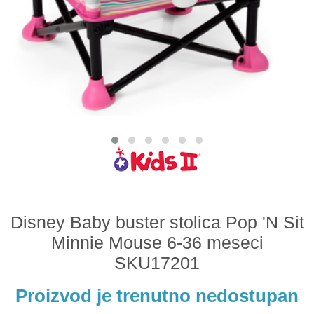
Odeća i obuća
Igračke za bebe i decu
AKCIJA
Prodavnica
Call Centar
011 438 1 000
Disney Baby buster stolica Pop 'N Sit
Minnie Mouse 6-36 meseci
SKU17201
Proizvod je trenutno nedostupan