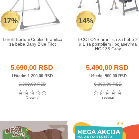
17%
14%
Lorelli Bertoni Cookie hranilica
ECOTOYS hranilica za bebe 2
za bebe Baby Blue Pilot
u 1 sa postoljem i pojasevima
HC-135 Gray
5.690,00 RSD
5.490,00 RSD
Ušteda
1.200,00 RSD
Ušteda
900,00 RSD
6.890,00 RSD
6.390,00 RSD
☆
☆
☆
☆
☆
☆
☆
☆
☆
☆
(0 ocena)
( ocena)