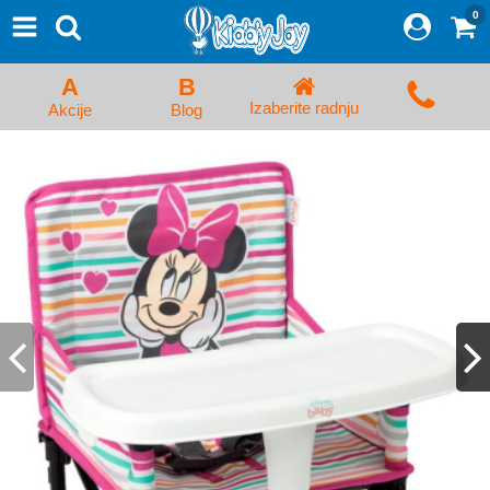
0
⨯
Proizvodi
Početna
A
B
Prijava/Registracija
Izaberite radnju
Akcije
Blog
Kolica za bebe i dečija kolica
Auto sedišta za decu i bebe
Kreveci, ljuljaške i ležaljke
Kadice, noše i adapteri
Hranilice, flašice i cucle
Monitori, Ogradice i tricikli
Posteljine, vrećice i baldahini