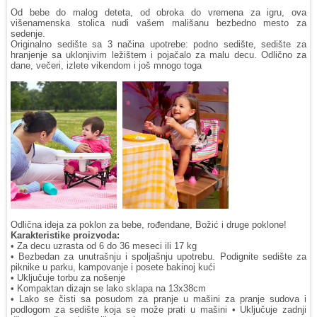
Od bebe do malog deteta, od obroka do vremena za igru, ova
višenamenska stolica nudi vašem mališanu bezbedno mesto za
sedenje.
Originalno sedište sa 3 načina upotrebe: podno sedište, sedište za
hranjenje sa uklonjivim ležištem i pojačalo za malu decu. Odlično za
dane, večeri, izlete vikendom i još mnogo toga
Odlična ideja za poklon za bebe, rođendane, Božić i druge poklone!
Karakteristike proizvoda:
• Za decu uzrasta od 6 do 36 meseci ili 17 kg
• Bezbedan za unutrašnju i spoljašnju upotrebu. Podignite sedište za
piknike u parku, kampovanje i posete bakinoj kući
• Uključuje torbu za nošenje
• Kompaktan dizajn se lako sklapa na 13x38cm
• Lako se čisti sa posudom za pranje u mašini za pranje sudova i
podlogom za sedište koja se može prati u mašini • Uključuje zadnji