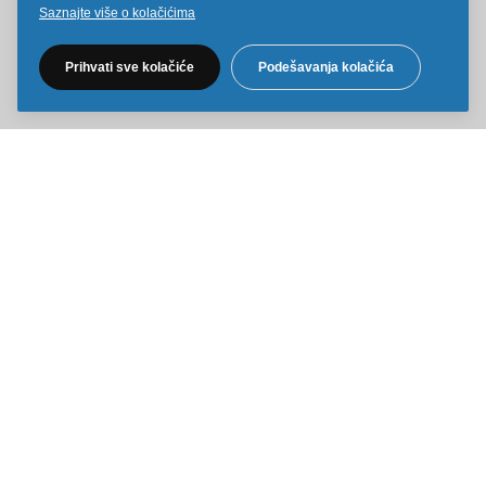
Saznajte više o kolačićima
Pratite nas na društvenim mrežama
Prihvati sve kolačiće
Podešavanja kolačića
Sve cene na ovom sajtu iskazane su u dinarima. PDV je uračunat u
cenu. Kiddy Joy maksimalno koristi sve svoje resurse da Vam svi artikli
na ovom sajtu budu prikazani sa ispravnim nazivima specifikacija,
fotografijama i cenama. Ipak, ne možemo garantovati da su sve
navedene informacije i fotografije artikala na ovom sajtu u potpunosti
ispravne.
Copyright © 2014-2026 Kiddy Joy. Sva prava zadržana.