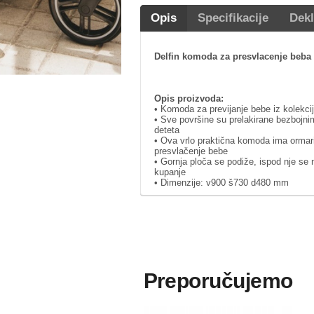
Opis
Specifikacije
Dekl
Delfin komoda za presvlacenje beba 
Opis proizvoda:
• Komoda za previjanje bebe iz kolekcije
• Sve površine su prelakirane bezbojn
deteta
• Ova vrlo praktična komoda ima ormari
presvlačenje bebe
• Gornja ploča se podiže, ispod nje se 
kupanje
• Dimenzije: v900 š730 d480 mm
Preporučujemo