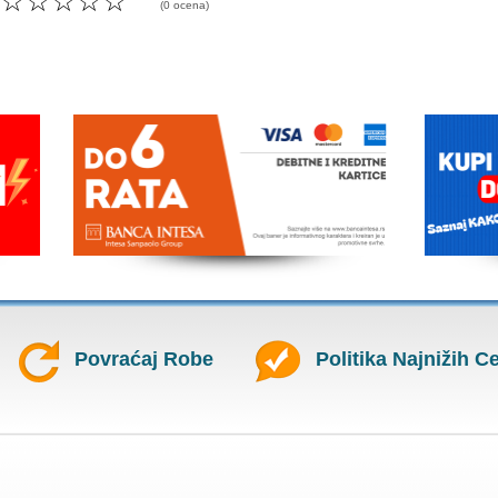
☆
☆
☆
☆
☆
(0 ocena)
Povraćaj Robe
Politika Najnižih C