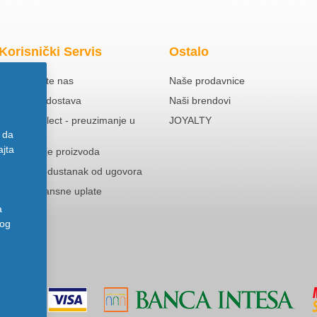
Korisnički Servis
Ostalo
Kontaktirajte nas
Naše prodavnice
Besplatna dostava
Naši brendovi
Click & Collect - preuzimanje u
JOYALTY
prodavnici
 da
ajta
Reklamacije proizvoda
Pravo na odustanak od ugovora
Politika Avansne uplate
a
nog