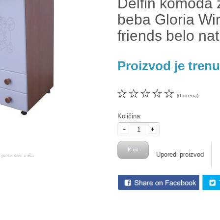
Delfin komoda 
beba Gloria Win
friends belo nat
Proizvod je tren
☆
☆
☆
☆
☆
(0 ocena)
Količina:
Uporedi proizvod