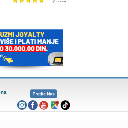
☆
☆
☆
☆
☆
☆
☆
☆
☆
☆
(1 ocena)
(0 
ena
Pratite Nas