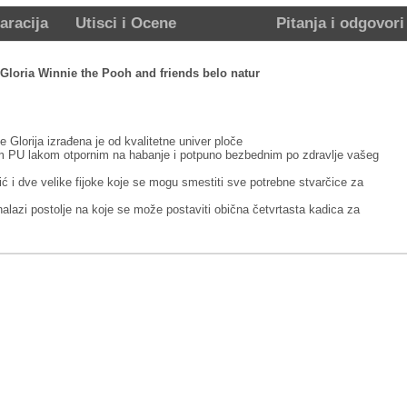
aracija
Utisci i Ocene
Pitanja i odgovori
Gloria Winnie the Pooh and friends belo natur
 Glorija izrađena je od kvalitetne univer ploče
im PU lakom otpornim na habanje i potpuno bezbednim po zdravlje vašeg
ć i dve velike fijoke koje se mogu smestiti sve potrebne stvarčice za
nalazi postolje na koje se može postaviti obična četvrtasta kadica za