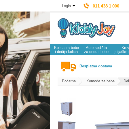
011 438 1 000
Login
Kolica za bebe
Auto sedišta
Krev
i dečija kolica
za decu i bebe
ljuljaške 
Besplatna dostava
Početna
Komode za bebe
Del