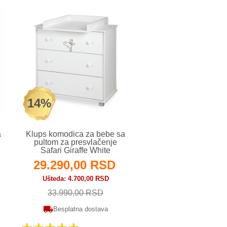
14%
18%
a
Klups komodica za bebe sa
Klups komodica za b
pultom za presvlačenje
pultom za presvlač
Safari Giraffe White
Karolina White&P
29.290,00 RSD
26.190,00 
Ušteda
4.700,00 RSD
Ušteda
5.800,00 R
33.990,00 RSD
31.990,00 RS
Besplatna dostava
Besplatna dosta