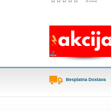
☆
☆
☆
☆
☆
(0 ocena)
Besplatna Dostava