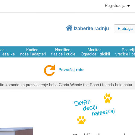
Registracija
Izaberite radnju
eci,
Kadice,
Hranilice,
Monitori,
Postelj
i ležaljke
noše i adapteri
flašice i cucle
Ogradice i tricikli
vrećice i b
Povraćaj robe
fin komoda za presvlacenje beba Gloria Winnie the Pooh i friends belo natur