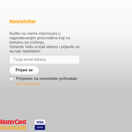
Newsletter
Budite na vreme informisani o
najprodavanijim proizvodima koji su
trenutno na sniženju.
Ostavite Vašu e-mail adresu i prijavite se
na naš newsletter!
Prijavom na newsletter prihvatate
Uslove korišćenja