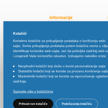
Informacije
Radno vreme za praznike
Kolačići
O nama
Koristimo kolačiće za prikupljanje podataka o korišćenju web-
Način isporuke
sajta. Svrha prikupljanja podataka putem kolačića nema u cilju
Načini plaćanja
identifikuje korisnike web-sajta, već da poboljša sadržaj web-s
Politika privatnosti
i unapredi Vaše korisničko iskustvo. Izdvajamo nekoliko vrsta:
Politika upotrebe kolačića
Neophodni kolačići koji služe u korist personalizacije sajta
•
Uslovi korišćenja
Statistički kolačići koji se koriste za procenu korišćenja sajt
•
Ugovor na daljinu
Marketinški kolačići koji se koriste za isporučivanje oglaše
•
sadržaja
Saznajte više o kolačićima
Prihvati sve kolačiće
Podešavanja kolačića