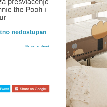
za presvlacenje
nie the Pooh i
ur
utno nedostupan
Napišite utisak