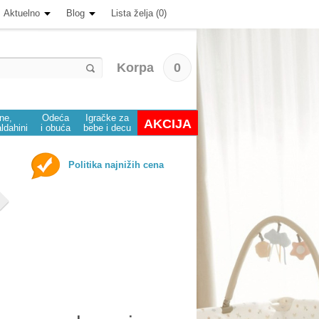
Aktuelno
Blog
Lista želja (0)
Korpa
0
ine,
Odeća
Igračke za
AKCIJA
aldahini
i obuća
bebe i decu
Politika najnižih cena