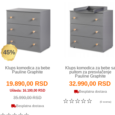
45%
Klups komodica za bebe
Klups komodica za bebe s
Pauline Graphite
pultom za presvlačenje
Pauline Graphite
19.890,00 RSD
32.990,00 RSD
Ušteda
16.100,00 RSD
Besplatna dostava
35.990,00 RSD
☆
☆
☆
☆
☆
(0 ocena)
Besplatna dostava