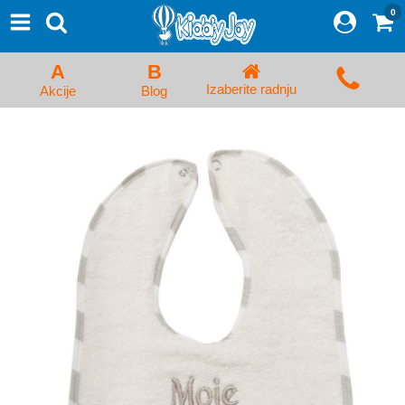
0
⨯
Proizvodi
Početna
A
B
Prijava/Registracija
Izaberite radnju
Akcije
Blog
Kolica za bebe i dečija kolica
Auto sedišta za decu i bebe
Kreveci, ljuljaške i ležaljke
Kadice, noše i adapteri
Hranilice, flašice i cucle
Monitori, Ogradice i tricikli
Posteljine, vrećice i baldahini