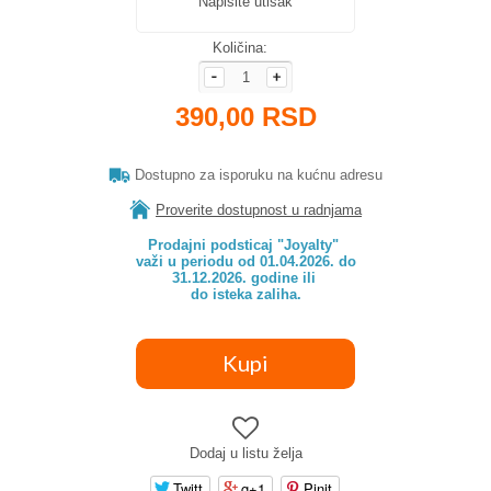
Napišite utisak
Količina:
390,00 RSD
Dostupno za isporuku na kućnu adresu
Proverite dostupnost u radnjama
Prodajni podsticaj "Joyalty" 

važi u periodu od 01.04.2026. do

31.12.2026. godine ili 

do isteka zaliha.
Dodaj u listu želja
Twitt
g+1
Pinit