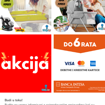
Budi u toku!
Budite na vreme informisani o najprodavanijim proizvodima koji su