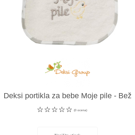
Odeća i obuća
Igračke za bebe i decu
AKCIJA
Prodavnica
Call Centar
011 438 1 000
Deksi portikla za bebe Moje pile - Bež
☆
☆
☆
☆
☆
(0 ocena)