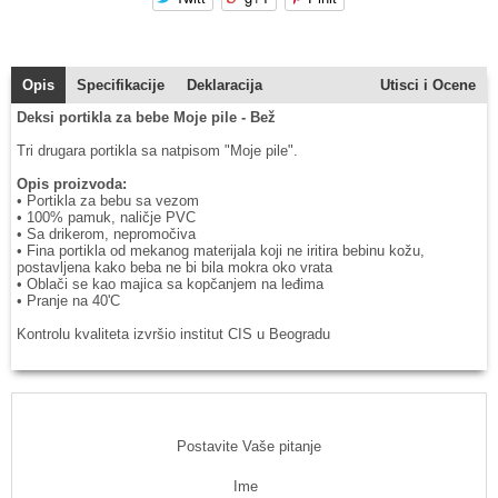
Opis
Specifikacije
Deklaracija
Utisci i Ocene
Deksi portikla za bebe Moje pile - Bež
Tri drugara portikla sa natpisom "Moje pile".
Opis proizvoda:
• Portikla za bebu sa vezom
• 100% pamuk, naličje PVC
• Sa drikerom, nepromočiva
• Fina portikla od mekanog materijala koji ne iritira bebinu kožu,
postavljena kako beba ne bi bila mokra oko vrata
• Oblači se kao majica sa kopčanjem na leđima
• Pranje na 40'C
Kontrolu kvaliteta izvršio institut CIS u Beogradu
Postavite Vaše pitanje
Ime