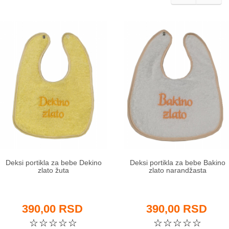
Deksi portikla za bebe Dekino
Deksi portikla za bebe Bakino
zlato žuta
zlato narandžasta
390,00 RSD
390,00 RSD
☆
☆
☆
☆
☆
☆
☆
☆
☆
☆