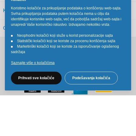
Koristimo kolačiće za prikupljanje podataka o korišćenju web-sajta.
KORISNIČKI SERVIS
Svrha prikupljanja podataka putem kolačića nema u cilju da
identifikuje korisnike web-sajta, već da poboljša sadržaj web-sajta i
unapredi Vaše korisničko iskustvo. Izdvajamo nekoliko vrsta:
OSTALO
Neophodni kolačići koji služe u korist personalizacije sajta
•
Statistički kolačići koji se koriste za procenu korišćenja sajta
•
Marketinški kolačići koji se koriste za isporučivanje oglašenog
•
Pratite nas na društvenim mrežama
sadržaja
Saznajte više o kolačićima
Prihvati sve kolačiće
Podešavanja kolačića