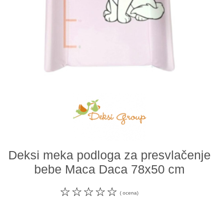
Odeća i obuća
Igračke za bebe i decu
AKCIJA
Prodavnica
Call Centar
011 438 1 000
Deksi meka podloga za presvlačenje
bebe Maca Daca 78x50 cm
☆
☆
☆
☆
☆
( ocena)