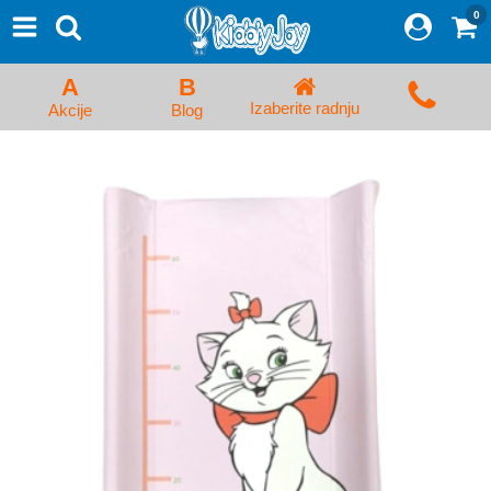
0
⨯
Proizvodi
Početna
A
B
Prijava/Registracija
Izaberite radnju
Akcije
Blog
Kolica za bebe i dečija kolica
Auto sedišta za decu i bebe
Kreveci, ljuljaške i ležaljke
Kadice, noše i adapteri
Hranilice, flašice i cucle
Monitori, Ogradice i tricikli
Posteljine, vrećice i baldahini