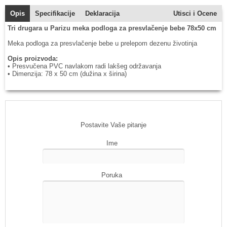
Opis
Specifikacije
Deklaracija
Utisci i Ocene
Tri drugara u Parizu meka podloga za presvlačenje bebe 78x50 cm
Meka podloga za presvlačenje bebe u prelepom dezenu životinja
Opis proizvoda:
• Presvučena PVC navlakom radi lakšeg održavanja
• Dimenzija: 78 x 50 cm (dužina x širina)
Postavite Vaše pitanje
Ime
Poruka