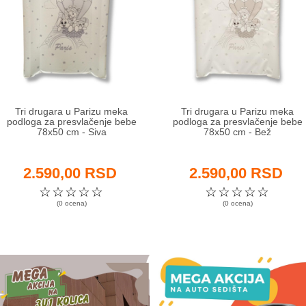
Tri drugara u Parizu meka
Tri drugara u Parizu meka
podloga za presvlačenje bebe
podloga za presvlačenje bebe
78x50 cm - Siva
78x50 cm - Bež
2.590,00 RSD
2.590,00 RSD
☆
☆
☆
☆
☆
☆
☆
☆
☆
☆
(0 ocena)
(0 ocena)