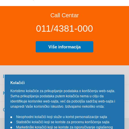
Call Centar
011/4381-000
Više informacija
INFORMACIJE
Kolačići
Koristimo kolačiće za prikupljanje podataka o korišćenju web-sajta.
KORISNIČKI SERVIS
Svrha prikupljanja podataka putem kolačića nema u cilju da
identifikuje korisnike web-sajta, već da poboljša sadržaj web-sajta i
unapredi Vaše korisničko iskustvo. Izdvajamo nekoliko vrsta:
OSTALO
Neophodni kolačići koji služe u korist personalizacije sajta
•
Statistički kolačići koji se koriste za procenu korišćenja sajta
•
Marketinški kolačići koji se koriste za isporučivanje oglašenog
•