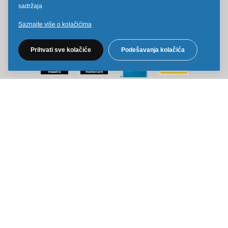
Pratite nas na društvenim mrežama
sadržaja
Saznajte više o kolačićima
Prihvati sve kolačiće
Podešavanja kolačića
Sve cene na ovom sajtu iskazane su u dinarima. PDV je uračunat u
cenu. Kiddy Joy maksimalno koristi sve svoje resurse da Vam svi artikli
na ovom sajtu budu prikazani sa ispravnim nazivima specifikacija,
fotografijama i cenama. Ipak, ne možemo garantovati da su sve
navedene informacije i fotografije artikala na ovom sajtu u potpunosti
ispravne.
Copyright © 2014-2026 Kiddy Joy. Sva prava zadržana.