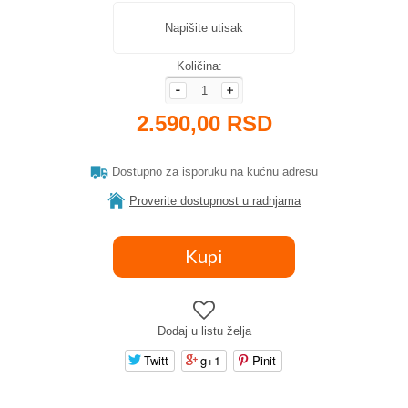
Napišite utisak
Količina:
2.590,00 RSD
Dostupno za isporuku na kućnu adresu
Proverite dostupnost u radnjama
Dodaj u listu želja
Twitt
g+1
Pinit