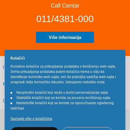
Call Centar
011/4381-000
Više informacija
Kolačići
INFORMACIJE
Koristimo kolačiće za prikupljanje podataka o korišćenju web-sajta.
Svrha prikupljanja podataka putem kolačića nema u cilju da
identifikuje korisnike web-sajta, već da poboljša sadržaj web-sajta i
unapredi Vaše korisničko iskustvo. Izdvajamo nekoliko vrsta:
KORISNIČKI SERVIS
Neophodni kolačići koji služe u korist personalizacije sajta
•
Statistički kolačići koji se koriste za procenu korišćenja sajta
•
OSTALO
Marketinški kolačići koji se koriste za isporučivanje oglašenog
•
sadržaja
Saznajte više o kolačićima
Pratite nas na društvenim mrežama