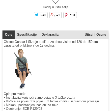
Dodaj u listu želja
Twitt
g+1
Pinit
Opis
Specifikacije
Deklaracija
Utisci i Ocene
Chicco Quasar I-Size je sedište za decu visine od 126 do 150 cm,
uzrasta od približno 7 do 12 godina.
Opis proizvoda:
• Instalacija koristeći samo pojas u 3 tačke vozila
• Vođica za pojas drži pojas u 3 tačke vozila u ispravnom položaju
• Mekani, podstavljeni nasloni za ruke
• Odobrenje: ECE R129/03