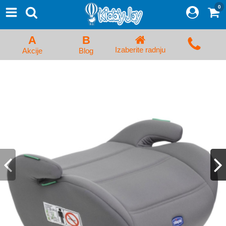
0
⨯
Proizvodi
Početna
A
B
Prijava/Registracija
Izaberite radnju
Akcije
Blog
Kolica za bebe i dečija kolica
Auto sedišta za decu i bebe
Kreveci, ljuljaške i ležaljke
Kadice, noše i adapteri
Hranilice, flašice i cucle
Monitori, Ogradice i tricikli
Posteljine, vrećice i baldahini