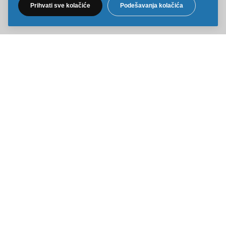
Prihvati sve kolačiće
Podešavanja kolačića
Sve cene na ovom sajtu iskazane su u dinarima. PDV je uračunat u
cenu. Kiddy Joy maksimalno koristi sve svoje resurse da Vam svi artikli
na ovom sajtu budu prikazani sa ispravnim nazivima specifikacija,
fotografijama i cenama. Ipak, ne možemo garantovati da su sve
navedene informacije i fotografije artikala na ovom sajtu u potpunosti
ispravne.
Copyright © 2014-2026 Kiddy Joy. Sva prava zadržana.