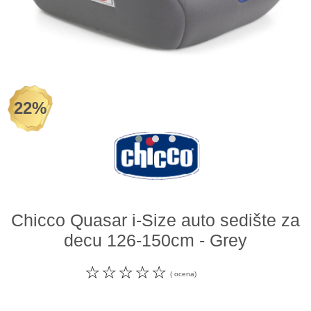
Odeća i obuća
Igračke za bebe i decu
AKCIJA
22%
Prodavnica
Call Centar
011 438 1 000
Chicco Quasar i-Size auto sedište za
decu 126-150cm - Grey
☆
☆
☆
☆
☆
( ocena)