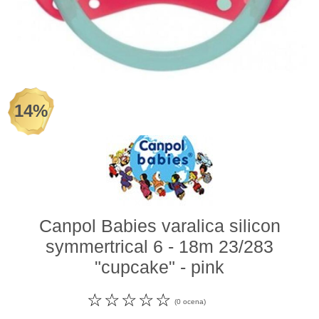
Odeća i obuća
Igračke za bebe i decu
AKCIJA
14%
Prodavnica
Call Centar
011 438 1 000
Canpol Babies varalica silicon
symmertrical 6 - 18m 23/283
"cupcake" - pink
☆
☆
☆
☆
☆
(0 ocena)