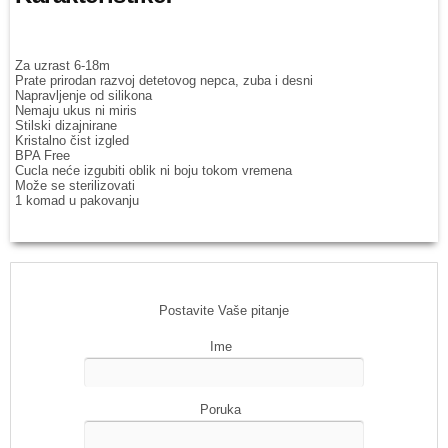
Za uzrast 6-18m
Prate prirodan razvoj detetovog nepca, zuba i desni
Napravljenje od silikona
Nemaju ukus ni miris
Stilski dizajnirane
Kristalno čist izgled
BPA Free
Cucla neće izgubiti oblik ni boju tokom vremena
Može se sterilizovati
1 komad u pakovanju
Postavite Vaše pitanje
Ime
Poruka