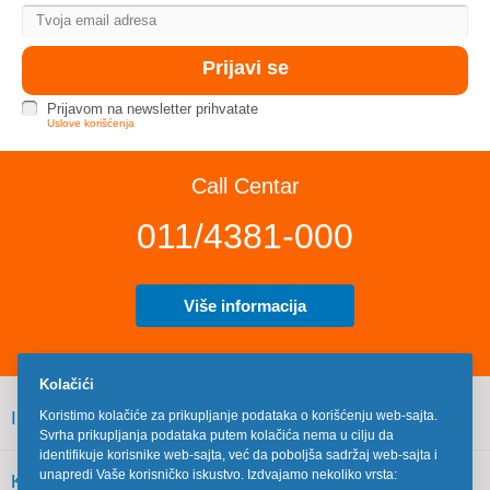
Prijavom na newsletter prihvatate
Uslove korišćenja
Call Centar
011/4381-000
Više informacija
Kolačići
INFORMACIJE
Koristimo kolačiće za prikupljanje podataka o korišćenju web-sajta.
Svrha prikupljanja podataka putem kolačića nema u cilju da
identifikuje korisnike web-sajta, već da poboljša sadržaj web-sajta i
unapredi Vaše korisničko iskustvo. Izdvajamo nekoliko vrsta:
KORISNIČKI SERVIS