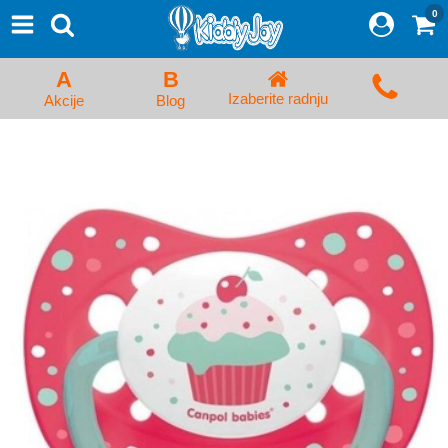
0
⨯
Proizvodi
Početna
A
B
Prijava/Registracija
Izaberite radnju
Akcije
Blog
Kolica za bebe i dečija kolica
Auto sedišta za decu i bebe
Kreveci, ljuljaške i ležaljke
Kadice, noše i adapteri
Hranilice, flašice i cucle
Monitori, Ogradice i tricikli
Posteljine, vrećice i baldahini