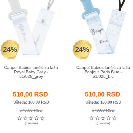
24%
24%
Canpol Babies lančić za lažu
Canpol Babies lančić za lažu
Royal Baby Grey -
Bonjour Paris Blue -
51/025_grey
51/026_blu
510,00 RSD
510,00 RSD
Ušteda
160,00 RSD
Ušteda
160,00 RSD
670,00 RSD
670,00 RSD
☆
☆
☆
☆
☆
☆
☆
☆
☆
☆
(0 ocena)
(0 ocena)