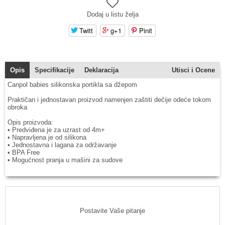
Dodaj u listu želja
Twitt
g+1
Pinit
Opis
Specifikacije
Deklaracija
Utisci i Ocene
Canpol babies silikonska portikla sa džepom
Praktičan i jednostavan proizvod namenjen zaštiti dečije odeće tokom
obroka
Opis proizvoda:
• Predviđena je za uzrast od 4m+
• Napravljena je od silikona
• Jednostavna i lagana za održavanje
• BPA Free
• Mogućnost pranja u mašini za sudove
Postavite Vaše pitanje