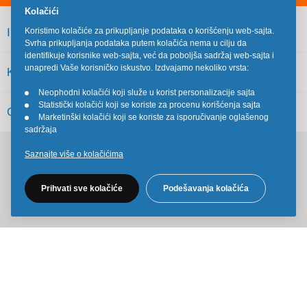
Kolačići
INFORMACIJE
Koristimo kolačiće za prikupljanje podataka o korišćenju web-sajta.
Svrha prikupljanja podataka putem kolačića nema u cilju da
identifikuje korisnike web-sajta, već da poboljša sadržaj web-sajta i
unapredi Vaše korisničko iskustvo. Izdvajamo nekoliko vrsta:
KORISNIČKI SERVIS
Neophodni kolačići koji služe u korist personalizacije sajta
•
Statistički kolačići koji se koriste za procenu korišćenja sajta
•
OSTALO
Marketinški kolačići koji se koriste za isporučivanje oglašenog
•
sadržaja
Saznajte više o kolačićima
Pratite nas na društvenim mrežama
Prihvati sve kolačiće
Podešavanja kolačića