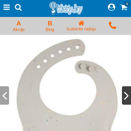
0
⨯
Proizvodi
Početna
A
B
Prijava/Registracija
Izaberite radnju
Akcije
Blog
Kolica za bebe i dečija kolica
Auto sedišta za decu i bebe
Kreveci, ljuljaške i ležaljke
Kadice, noše i adapteri
Hranilice, flašice i cucle
Monitori, Ogradice i tricikli
Posteljine, vrećice i baldahini