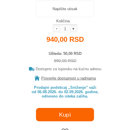
Napišite utisak
Količina:
940,00 RSD
Ušteda
50,00 RSD
990,00 RSD
Dostupno za isporuku na kućnu adresu
Proverite dostupnost u radnjama
Prodajni podsticaj „Sniženje” važi

od 06.08.2026. do 02.09.2026. godine,

odnosno do isteka zaliha.