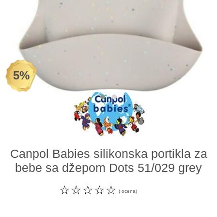
Odeća i obuća
Igračke za bebe i decu
AKCIJA
5%
Prodavnica
Call Centar
011 438 1 000
Canpol Babies silikonska portikla za
bebe sa džepom Dots 51/029 grey
☆
☆
☆
☆
☆
( ocena)