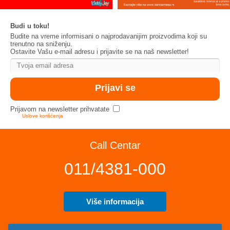
Budi u toku!
Budite na vreme informisani o najprodavanijim proizvodima koji su
trenutno na sniženju.
Ostavite Vašu e-mail adresu i prijavite se na naš newsletter!
Prijavom na newsletter prihvatate
Uslove korišćenja
Call Centar
011/4381-000
Više informacija