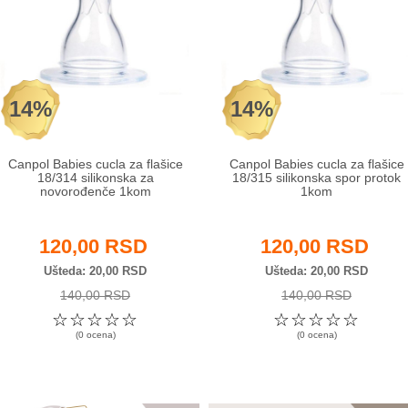
14%
14%
Canpol Babies cucla za flašice
Canpol Babies cucla za flašice
18/314 silikonska za
18/315 silikonska spor protok
novorođenče 1kom
1kom
120,00 RSD
120,00 RSD
Ušteda
20,00 RSD
Ušteda
20,00 RSD
140,00 RSD
140,00 RSD
☆
☆
☆
☆
☆
☆
☆
☆
☆
☆
(0 ocena)
(0 ocena)