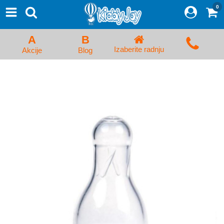
0
⨯
Proizvodi
Početna
A
B
Prijava/Registracija
Izaberite radnju
Akcije
Blog
Kolica za bebe i dečija kolica
Auto sedišta za decu i bebe
Kreveci, ljuljaške i ležaljke
Kadice, noše i adapteri
Hranilice, flašice i cucle
Monitori, Ogradice i tricikli
Posteljine, vrećice i baldahini