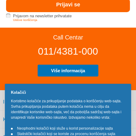
Prijavom na newsletter prihvatate
Uslove korišćenja
Call Centar
011/4381-000
Više informacija
Kolačići
INFORMACIJE
Koristimo kolačiće za prikupljanje podataka o korišćenju web-sajta.
Svrha prikupljanja podataka putem kolačića nema u cilju da
identifikuje korisnike web-sajta, već da poboljša sadržaj web-sajta i
unapredi Vaše korisničko iskustvo. Izdvajamo nekoliko vrsta:
KORISNIČKI SERVIS
Neophodni kolačići koji služe u korist personalizacije sajta
•
Statistički kolačići koji se koriste za procenu korišćenja sajta
•