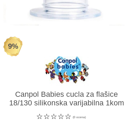
Odeća i obuća
Igračke za bebe i decu
AKCIJA
9%
Prodavnica
Call Centar
011 438 1 000
Canpol Babies cucla za flašice
18/130 silikonska varijabilna 1kom
☆
☆
☆
☆
☆
(0 ocena)