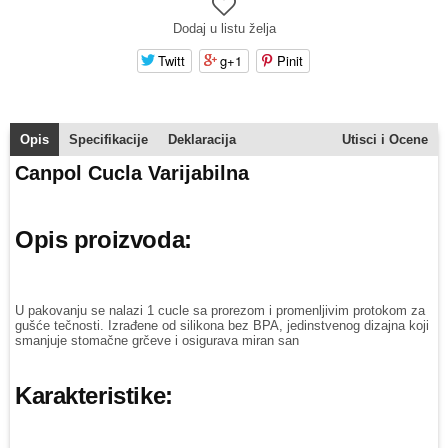
Dodaj u listu želja
Twitt
g+1
Pinit
Opis
Specifikacije
Deklaracija
Utisci i Ocene
Canpol Cucla Varijabilna
Opis proizvoda:
U pakovanju se nalazi 1 cucle sa prorezom i promenljivim protokom za
gušće tečnosti. Izrađene od silikona bez BPA, jedinstvenog dizajna koji
smanjuje stomačne grčeve i osigurava miran san
Karakteristike: