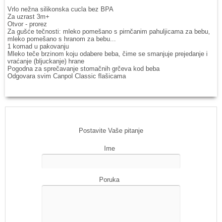
Vrlo nežna silikonska cucla bez BPA
Za uzrast 3m+
Otvor - prorez
Za gušće tečnosti: mleko pomešano s pirnčanim pahuljicama za bebu,
mleko pomešano s hranom za bebu...
1 komad u pakovanju
Mleko teče brzinom koju odabere beba, čime se smanjuje prejedanje i
vraćanje (bljuckanje) hrane
Pogodna za sprečavanje stomačnih grčeva kod beba
Odgovara svim Canpol Classic flašicama
Postavite Vaše pitanje
Ime
Poruka