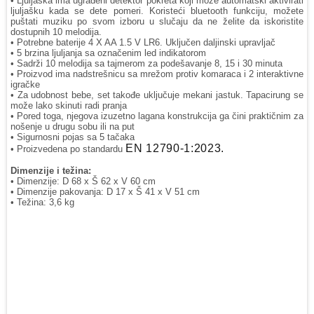
• Ljuljaška ima ugrađeni detektor pokreta koji može automatski aktivirati
ljuljašku kada se dete pomeri. Koristeći bluetooth funkciju, možete
puštati muziku po svom izboru u slučaju da ne želite da iskoristite
dostupnih 10 melodija.
• Potrebne baterije 4 X AA 1.5 V LR6. Uključen daljinski upravljač
• 5 brzina ljuljanja sa označenim led indikatorom
• Sadrži 10 melodija sa tajmerom za podešavanje 8, 15 i 30 minuta
• Proizvod ima nadstrešnicu sa mrežom protiv komaraca i 2 interaktivne
igračke
• Za udobnost bebe, set takođe uključuje mekani jastuk. Tapacirung se
može lako skinuti radi pranja
• Pored toga, njegova izuzetno lagana konstrukcija ga čini praktičnim za
nošenje u drugu sobu ili na put
• Sigurnosni pojas sa 5 tačaka
EN 12790-1:2023.
• Proizvedena po standardu
Dimenzije i težina:
• Dimenzije: D 68 x Š 62 x V 60 cm
• Dimenzije pakovanja: D 17 x Š 41 x V 51 cm
• Težina: 3,6 kg