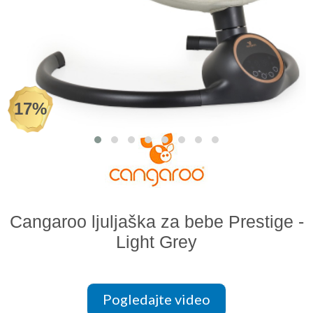
Odeća i obuća
Igračke za bebe i decu
AKCIJA
17%
Prodavnica
Call Centar
011 438 1 000
Cangaroo ljuljaška za bebe Prestige -
Light Grey
Pogledajte video