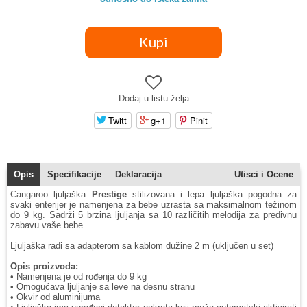
Dodaj u listu želja
Twitt
g+1
Pinit
Opis
Specifikacije
Deklaracija
Utisci i Ocene
Cangaroo ljuljaška
Prestige
stilizovana i lepa ljuljaška pogodna za
svaki enterijer je namenjena za bebe uzrasta sa maksimalnom težinom
do 9 kg. Sadrži 5 brzina ljuljanja sa 10 različitih melodija za predivnu
zabavu vaše bebe.
Ljuljaška radi sa adapterom sa kablom dužine 2 m (uključen u set)
Opis proizvoda:
• Namenjena je od rođenja do 9 kg
• Omogućava ljuljanje sa leve na desnu stranu
• Okvir od aluminijuma