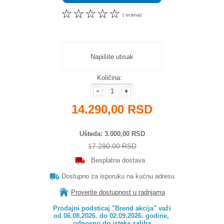
☆
☆
☆
☆
☆
( ocena)
Napišite utisak
Količina:
14.290,00 RSD
Ušteda
3.000,00 RSD
17.290,00 RSD
Besplatna dostava
Dostupno za isporuku na kućnu adresu
Proverite dostupnost u radnjama
Prodajni podsticaj "Brend akcija" važi

od 06.08.2026. do 02.09.2026. godine, 

odnosno do isteka zaliha