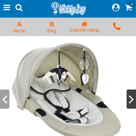
0
⨯
Proizvodi
Početna
A
B
Prijava/Registracija
Izaberite radnju
Akcije
Blog
Kolica za bebe i dečija kolica
Auto sedišta za decu i bebe
Kreveci, ljuljaške i ležaljke
Kadice, noše i adapteri
Hranilice, flašice i cucle
Monitori, Ogradice i tricikli
Posteljine, vrećice i baldahini