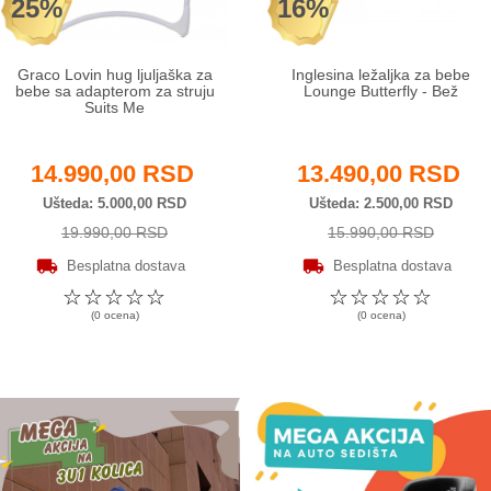
25%
16%
Graco Lovin hug ljuljaška za
Inglesina ležaljka za bebe
bebe sa adapterom za struju
Lounge Butterfly - Bež
Suits Me
14.990,00 RSD
13.490,00 RSD
Ušteda
5.000,00 RSD
Ušteda
2.500,00 RSD
19.990,00 RSD
15.990,00 RSD
Besplatna dostava
Besplatna dostava
☆
☆
☆
☆
☆
☆
☆
☆
☆
☆
(0 ocena)
(0 ocena)