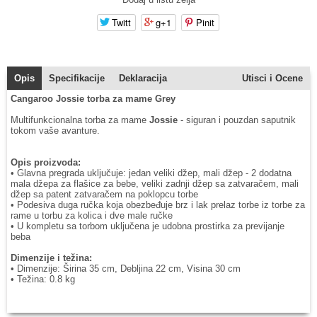
Twitt
g+1
Pinit
Opis
Specifikacije
Deklaracija
Utisci i Ocene
Cangaroo Jossie torba za mame Grey
Multifunkcionalna torba za mame
Jossie
- siguran i pouzdan saputnik
tokom vaše avanture.
Opis proizvoda:
• Glavna pregrada uključuje: jedan veliki džep, mali džep - 2 dodatna
mala džepa za flašice za bebe, veliki zadnji džep sa zatvaračem, mali
džep sa patent zatvaračem na poklopcu torbe
• Podesiva duga ručka koja obezbeđuje brz i lak prelaz torbe iz torbe za
rame u torbu za kolica i dve male ručke
• U kompletu sa torbom uključena je udobna prostirka za previjanje
beba
Dimenzije i težina:
• Dimenzije: Širina 35 cm, Debljina 22 cm, Visina 30 cm
• Težina: 0.8 kg