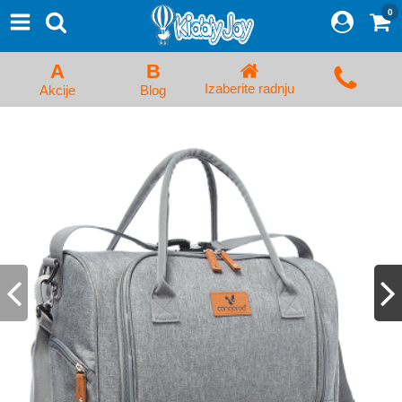
0
⨯
Proizvodi
Početna
A
B
Prijava/Registracija
Izaberite radnju
Akcije
Blog
Kolica za bebe i dečija kolica
Auto sedišta za decu i bebe
Kreveci, ljuljaške i ležaljke
Kadice, noše i adapteri
Hranilice, flašice i cucle
Monitori, Ogradice i tricikli
Posteljine, vrećice i baldahini