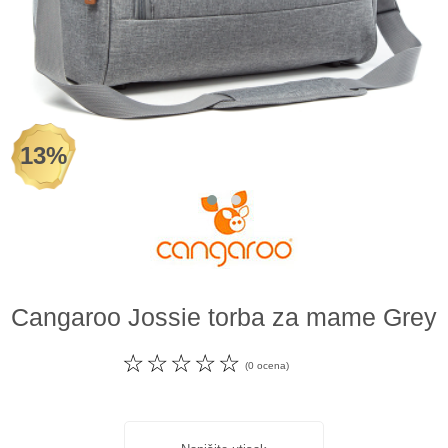
Odeća i obuća
Igračke za bebe i decu
AKCIJA
13%
Prodavnica
Call Centar
011 438 1 000
Cangaroo Jossie torba za mame Grey
☆
☆
☆
☆
☆
(0 ocena)