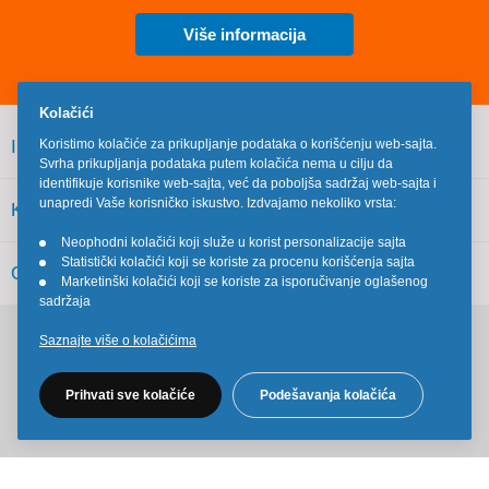
Više informacija
Kolačići
INFORMACIJE
Koristimo kolačiće za prikupljanje podataka o korišćenju web-sajta.
Svrha prikupljanja podataka putem kolačića nema u cilju da
identifikuje korisnike web-sajta, već da poboljša sadržaj web-sajta i
unapredi Vaše korisničko iskustvo. Izdvajamo nekoliko vrsta:
KORISNIČKI SERVIS
Neophodni kolačići koji služe u korist personalizacije sajta
•
Statistički kolačići koji se koriste za procenu korišćenja sajta
•
OSTALO
Marketinški kolačići koji se koriste za isporučivanje oglašenog
•
sadržaja
Saznajte više o kolačićima
Pratite nas na društvenim mrežama
Prihvati sve kolačiće
Podešavanja kolačića