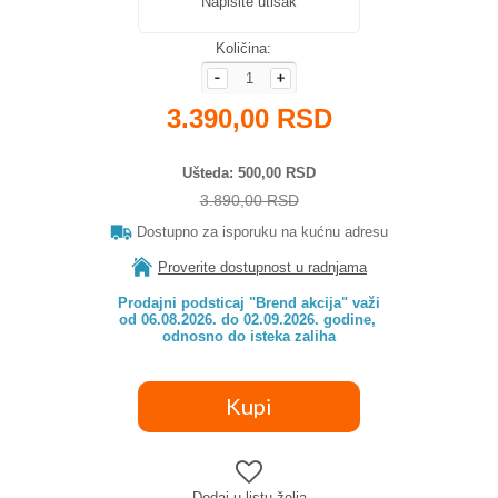
Napišite utisak
Količina:
3.390,00 RSD
Ušteda
500,00 RSD
3.890,00 RSD
Dostupno za isporuku na kućnu adresu
Proverite dostupnost u radnjama
Prodajni podsticaj "Brend akcija" važi

od 06.08.2026. do 02.09.2026. godine, 

odnosno do isteka zaliha
Dodaj u listu želja