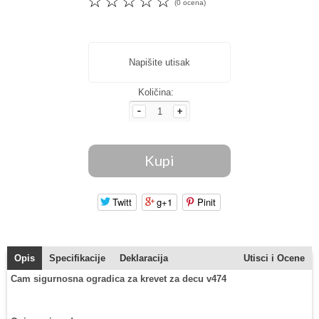
☆
☆
☆
☆
☆
(0 ocena)
Napišite utisak
Količina:
Twitt
g+1
Pinit
Opis
Specifikacije
Deklaracija
Utisci i Ocene
Cam sigurnosna ogradica za krevet za decu v474