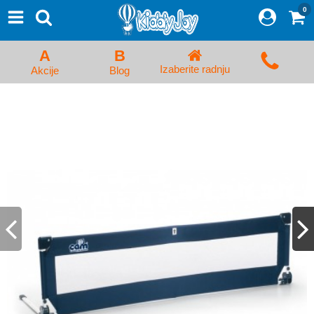
0
⨯
Proizvodi
Početna
A
B
Prijava/Registracija
Izaberite radnju
Akcije
Blog
Kolica za bebe i dečija kolica
Auto sedišta za decu i bebe
Kreveci, ljuljaške i ležaljke
Kadice, noše i adapteri
Hranilice, flašice i cucle
Monitori, Ogradice i tricikli
Posteljine, vrećice i baldahini