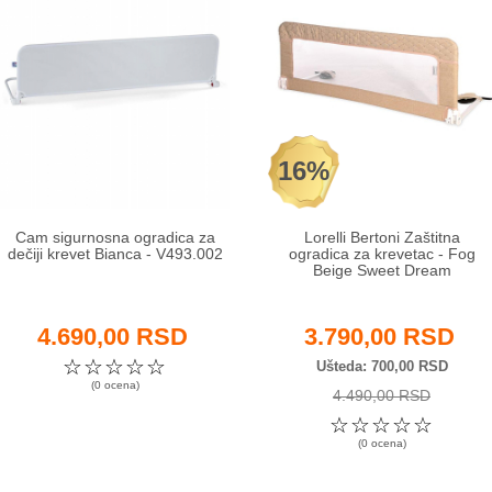
16%
Cam sigurnosna ogradica za
Lorelli Bertoni Zaštitna
dečiji krevet Bianca - V493.002
ogradica za krevetac - Fog
Beige Sweet Dream
4.690,00 RSD
3.790,00 RSD
☆
☆
☆
☆
☆
Ušteda
700,00 RSD
(0 ocena)
4.490,00 RSD
☆
☆
☆
☆
☆
(0 ocena)