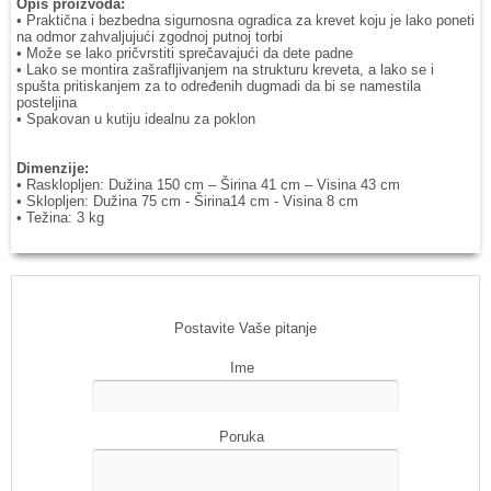
Opis proizvoda:
• Praktična i bezbedna sigurnosna ogradica za krevet koju je lako poneti
na odmor zahvaljujući zgodnoj putnoj torbi
• Može se lako pričvrstiti sprečavajući da dete padne
• Lako se montira zašrafljivanjem na strukturu kreveta, a lako se i
spušta pritiskanjem za to određenih dugmadi da bi se namestila
posteljina
• Spakovan u kutiju idealnu za poklon
Dimenzije:
• Rasklopljen: Dužina 150 cm – Širina 41 cm – Visina 43 cm
• Sklopljen: Dužina 75 cm - Širina14 cm - Visina 8 cm
• Težina: 3 kg
Postavite Vaše pitanje
Ime
Poruka