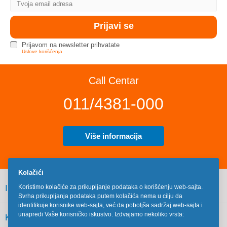
Prijavom na newsletter prihvatate
Uslove korišćenja
Call Centar
011/4381-000
Više informacija
Kolačići
INFORMACIJE
Koristimo kolačiće za prikupljanje podataka o korišćenju web-sajta.
Svrha prikupljanja podataka putem kolačića nema u cilju da
identifikuje korisnike web-sajta, već da poboljša sadržaj web-sajta i
unapredi Vaše korisničko iskustvo. Izdvajamo nekoliko vrsta:
KORISNIČKI SERVIS