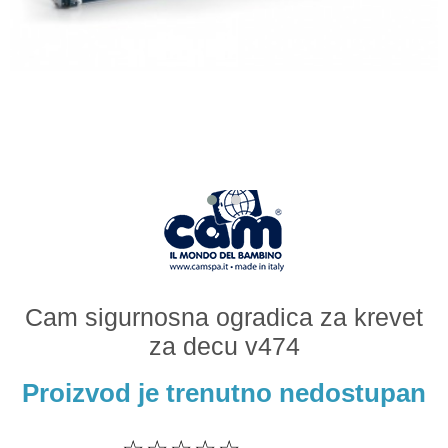
Odeća i obuća
Igračke za bebe i decu
AKCIJA
Prodavnica
Call Centar
011 438 1 000
Cam sigurnosna ogradica za krevet
za decu v474
Proizvod je trenutno nedostupan