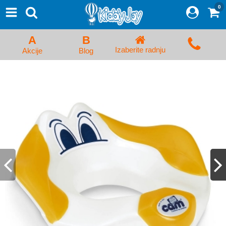
0
⨯
Proizvodi
Početna
A
B
Prijava/Registracija
Izaberite radnju
Akcije
Blog
Kolica za bebe i dečija kolica
Auto sedišta za decu i bebe
Kreveci, ljuljaške i ležaljke
Kadice, noše i adapteri
Hranilice, flašice i cucle
Monitori, Ogradice i tricikli
Posteljine, vrećice i baldahini