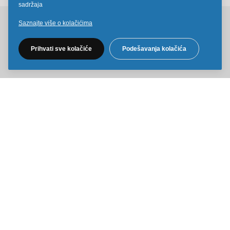
sadržaja
Saznajte više o kolačićima
Pratite nas na društvenim mrežama
Prihvati sve kolačiće
Podešavanja kolačića
Sve cene na ovom sajtu iskazane su u dinarima. PDV je uračunat u
cenu. Kiddy Joy maksimalno koristi sve svoje resurse da Vam svi artikli
na ovom sajtu budu prikazani sa ispravnim nazivima specifikacija,
fotografijama i cenama. Ipak, ne možemo garantovati da su sve
navedene informacije i fotografije artikala na ovom sajtu u potpunosti
ispravne.