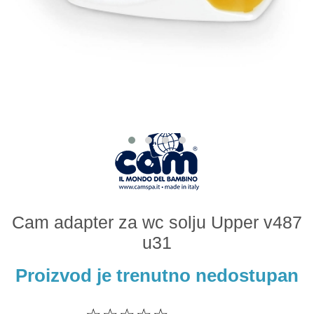
Odeća i obuća
Igračke za bebe i decu
AKCIJA
Prodavnica
Call Centar
011 438 1 000
Cam adapter za wc solju Upper v487
u31
Proizvod je trenutno nedostupan