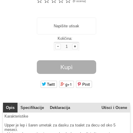
☆
☆
☆
☆
☆
(0 ocena)
Napišite utisak
Količina:
Twitt
g+1
Pinit
Opis
Specifikacije
Deklaracija
Utisci i Ocene
Karakteristike
Upper je lep i šaren umetak za dasku za toalet za decu od oko 5
meseci.