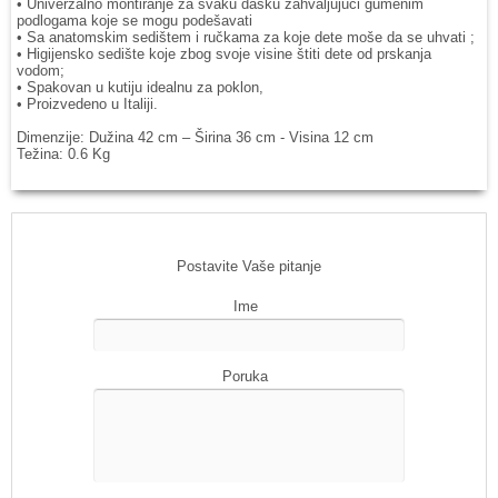
• Univerzalno montiranje za svaku dasku zahvaljujući gumenim
podlogama koje se mogu podešavati
• Sa anatomskim sedištem i ručkama za koje dete moše da se uhvati ;
• Higijensko sedište koje zbog svoje visine štiti dete od prskanja
vodom;
• Spakovan u kutiju idealnu za poklon,
• Proizvedeno u Italiji.
Dimenzije: Dužina 42 cm – Širina 36 cm - Visina 12 cm
Težina: 0.6 Kg
Postavite Vaše pitanje
Ime
Poruka