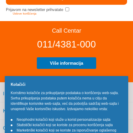
Prijavom na newsletter prihvatate
Uslove korišćenja
Call Centar
011/4381-000
Više informacija
Kolačići
INFORMACIJE
Koristimo kolačiće za prikupljanje podataka o korišćenju web-sajta.
Svrha prikupljanja podataka putem kolačića nema u cilju da
identifikuje korisnike web-sajta, već da poboljša sadržaj web-sajta i
unapredi Vaše korisničko iskustvo. Izdvajamo nekoliko vrsta:
KORISNIČKI SERVIS
Neophodni kolačići koji služe u korist personalizacije sajta
•
Statistički kolačići koji se koriste za procenu korišćenja sajta
•
OSTALO
Marketinški kolačići koji se koriste za isporučivanje oglašenog
•