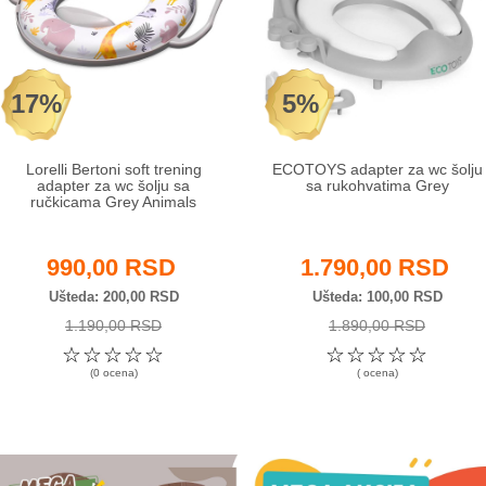
17%
5%
Lorelli Bertoni soft trening
ECOTOYS adapter za wc šolju
adapter za wc šolju sa
sa rukohvatima Grey
ručkicama Grey Animals
990,00 RSD
1.790,00 RSD
Ušteda
200,00 RSD
Ušteda
100,00 RSD
1.190,00 RSD
1.890,00 RSD
☆
☆
☆
☆
☆
☆
☆
☆
☆
☆
(0 ocena)
( ocena)