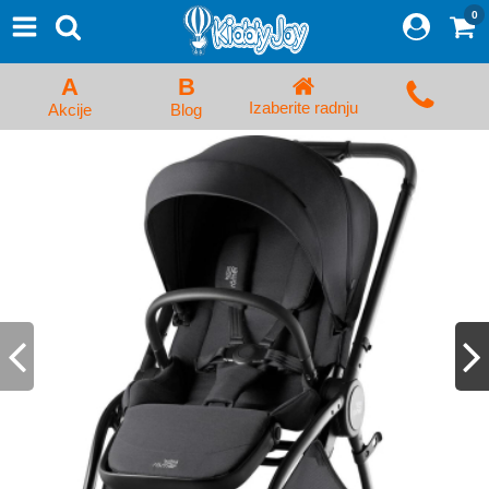
0
⨯
Proizvodi
Početna
A
B
Prijava/Registracija
Izaberite radnju
Akcije
Blog
Kolica za bebe i dečija kolica
Auto sedišta za decu i bebe
Kreveci, ljuljaške i ležaljke
Kadice, noše i adapteri
Hranilice, flašice i cucle
Monitori, Ogradice i tricikli
Posteljine, vrećice i baldahini