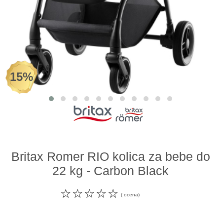
Odeća i obuća
Igračke za bebe i decu
AKCIJA
15%
Prodavnica
Call Centar
011 438 1 000
Britax Romer RIO kolica za bebe do
22 kg - Carbon Black
☆
☆
☆
☆
☆
( ocena)