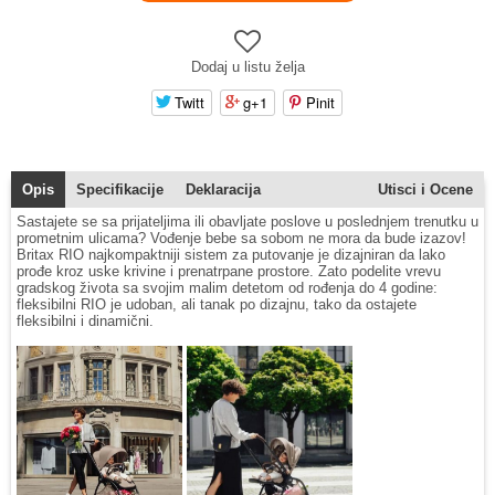
Dodaj u listu želja
Twitt
g+1
Pinit
Opis
Specifikacije
Deklaracija
Utisci i Ocene
Sastajete se sa prijateljima ili obavljate poslove u poslednjem trenutku u
prometnim ulicama? Vođenje bebe sa sobom ne mora da bude izazov!
Britax RIO najkompaktniji sistem za putovanje je dizajniran da lako
prođe kroz uske krivine i prenatrpane prostore. Zato podelite vrevu
gradskog života sa svojim malim detetom od rođenja do 4 godine:
fleksibilni RIO je udoban, ali tanak po dizajnu, tako da ostajete
fleksibilni i dinamični.