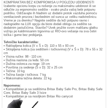
KOMPRAKTAN BEZ KOMPROMISA U POGLEDU UDOBNOSTI
Izaberite opcionu korpu za nošenje za maksimalnu udobnost ili se
odlučite za ergonomsko sedište - svako pruža vašoj bebi potpunu
podršku. Održavajte ih hladnim uz dodatni protok vazduha pomoću
ventilacionih prozora i bezbednim od sunca uz veliku nadstrešnicu.
Vreme je za dremku? Nagnite sedište da leži potpuno ravno i
nadogradite na LUX opciju da biste dodali oblogu za sedište sa
dodatnim jastučićima. Štaviše? Uvek pružite svom mališanu glatku
vožnju po kaldrmisanim trgovima uz RIO-ovo vešanje na sva četiri
točka i gume bez probijanja.
Tehničke karakteristike:
• Raklopljena kolica (V x Š x D): 110 x 55 x 93 cm
• Sklopljena kolica (sa sedištem i točkovima) (V x Š x D): 78 x 55 x 32
cm
• Visina ručke: 98 - 110 cm
• Dužina naslona za leđa: 50 cm
• Dužina oslonca za noge: 19 cm
• Površina za sedenje (Š x D): 32 x 25 cm
• Težina: 10 kg
• Težina šasije i točkova: 7 kg
• Maksimalna težina deteta: 22 kg
Napomena:
• Kompatibilan je sa sedištima Britax Baby Safe Pro, Britax Baby Safe
Core, Britax Baby Safe 3 Isize
• Kompatibilan je sa nosiljkom Britax Rio carrycot