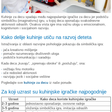
Odeća i obuća
Kuhinje za decu spadaju među najpopularnije igračke za decu jer podstiču
Igračke za bebe i decu
simboličku (imaginativnu) igru, u kojoj deca oponašaju svakodnevne
aktivnosti odraslih. Ovakva vrsta igre ima važnu ulogu u emocionalnom,
kognitivnom i socijalnom razvoju.
AKCIJA
Kako delije kuhinje utiču na razvoj deteta
Prodavnica
Istraživanja iz oblasti razvojne psihologije pokazuju da simbolička igra:
-
jača kreativno mišljenje
-
pomaže razumevanju društvenih uloga
Call Centar
-
podstiče komunikaciju i saradnju
Kada deca „kuvaju“, „spremaju obroke“ ili „poslužuju“, ona:
-
vežbaju finu motoriku
011 438 1 000
-
uče redosled aktivnosti
-
razvijaju jezik i socijalne veštine
Pogledajte sve
kuhinje za decu
iz naše ponude.
Za koji uzrast su kuhinjske igračke najpogodnije
Uzrast
Kako deca koriste kuhinjske igračke
2–3 godine
jednostavno oponašanje, osnovne radnje
3–5 godina
složenija simbolička igra, imitacija odraslih