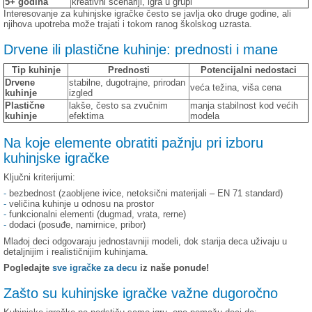
5+ godina
kreativni scenariji, igra u grupi
Interesovanje za kuhinjske igračke često se javlja oko druge godine, ali
njihova upotreba može trajati i tokom ranog školskog uzrasta.
Drvene ili plastične kuhinje: prednosti i mane
Tip kuhinje
Prednosti
Potencijalni nedostaci
Drvene
stabilne, dugotrajne, prirodan
veća težina, viša cena
kuhinje
izgled
Plastične
lakše, često sa zvučnim
manja stabilnost kod većih
kuhinje
efektima
modela
Na koje elemente obratiti pažnju pri izboru
kuhinjske igračke
Ključni kriterijumi:
-
bezbednost (zaobljene ivice, netoksični materijali – EN 71 standard)
-
veličina kuhinje u odnosu na prostor
-
funkcionalni elementi (dugmad, vrata, rerne)
-
dodaci (posuđe, namirnice, pribor)
Mlađoj deci odgovaraju jednostavniji modeli, dok starija deca uživaju u
detaljnijim i realističnijim kuhinjama.
Pogledajte
sve igračke za decu
iz naše ponude!
Zašto su kuhinjske igračke važne dugoročno