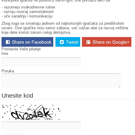
Kuhinjske igračke ne podstiču samo igru, one pomažu deci da:
- razumeju svakodnevne rutine
- razviju osećaj samostalnosti
- uče saradnju i komunikaciju
Zbog toga se smatraju jednom od najkorisnijih igračaka za predškolski
uzrast. Ove igračke nisu samo zabava, već važan alat za razvoj veština
koje dete koristi tokom celog detinjstva.
Postavite Vaše pitanje
Ime
Poruka
Unesite kod