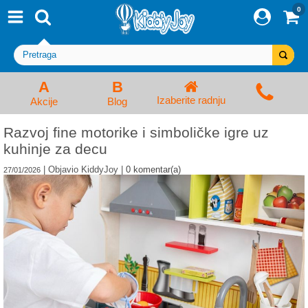
0
⨯
Proizvodi
Početna
Prijava/Registracija
Kolica za bebe i dečija kolica
A
B
Izaberite radnju
Akcije
Blog
Auto sedišta za decu i bebe
Razvoj fine motorike i simboličke igre uz
kuhinje za decu
Kreveci, ljuljaške i ležaljke
|
Objavio
KiddyJoy
|
0
komentar(a)
27/01/2026
Kadice, noše i adapteri
Hranilice, flašice i cucle
Monitori, Ogradice i tricikli
Posteljine, vrećice i baldahini