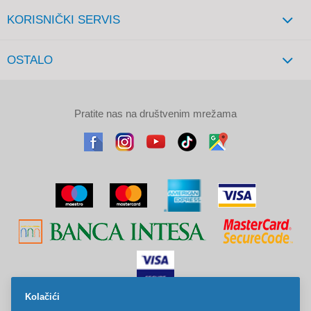
KORISNIČKI SERVIS
OSTALO
Pratite nas na društvenim mrežama
Kolačići
Sve cene na ovom sajtu iskazane su u dinarima. PDV je uračunat u