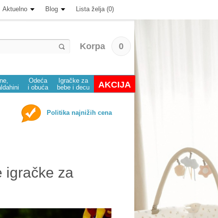
Aktuelno
Blog
Lista želja (0)
Korpa
0
ine,
Odeća
Igračke za
AKCIJA
aldahini
i obuća
bebe i decu
Politika najnižih cena
 igračke za