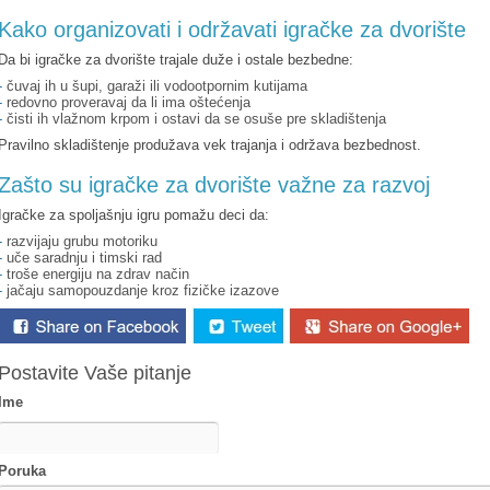
Kako organizovati i održavati igračke za dvorište
Da bi igračke za dvorište trajale duže i ostale bezbedne:
-
čuvaj ih u šupi, garaži ili vodootpornim kutijama
-
redovno proveravaj da li ima oštećenja
-
čisti ih vlažnom krpom i ostavi da se osuše pre skladištenja
Pravilno skladištenje produžava vek trajanja i održava bezbednost.
Zašto su igračke za dvorište važne za razvoj
Igračke za spoljašnju igru pomažu deci da:
-
razvijaju grubu motoriku
-
uče saradnju i timski rad
-
troše energiju na zdrav način
-
jačaju samopouzdanje kroz fizičke izazove
Postavite Vaše pitanje
Ime
Poruka