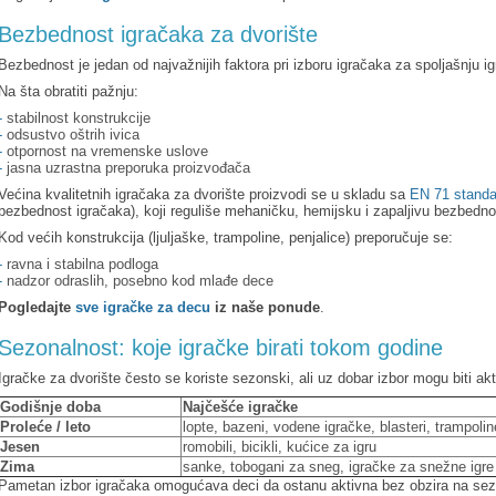
Bezbednost igračaka za dvorište
Bezbednost je jedan od najvažnijih faktora pri izboru igračaka za spoljašnju ig
Na šta obratiti pažnju:
-
stabilnost konstrukcije
-
odsustvo oštrih ivica
-
otpornost na vremenske uslove
-
jasna uzrastna preporuka proizvođača
Većina kvalitetnih igračaka za dvorište proizvodi se u skladu sa
EN 71 stand
bezbednost igračaka), koji reguliše mehaničku, hemijsku i zapaljivu bezbedno
Kod većih konstrukcija (ljuljaške, trampoline, penjalice) preporučuje se:
-
ravna i stabilna podloga
-
nadzor odraslih, posebno kod mlađe dece
Pogledajte
sve igračke za decu
iz naše ponude
.
Sezonalnost: koje igračke birati tokom godine
Igračke za dvorište često se koriste sezonski, ali uz dobar izbor mogu biti a
Godišnje doba
Najčešće igračke
Proleće / leto
lopte, bazeni, vodene igračke, blasteri, trampolin
Jesen
romobili, bicikli, kućice za igru
Zima
sanke, tobogani za sneg, igračke za snežne igre
Pametan izbor igračaka omogućava deci da ostanu aktivna bez obzira na se