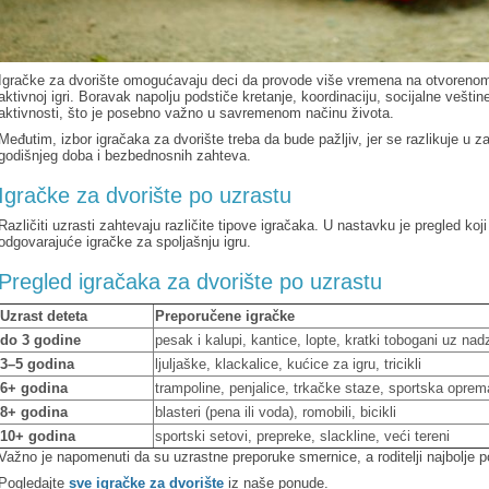
Igračke za dvorište omogućavaju deci da provode više vremena na otvorenom, r
aktivnoj igri. Boravak napolju podstiče kretanje, koordinaciju, socijalne vešti
aktivnosti, što je posebno važno u savremenom načinu života.
Međutim, izbor igračaka za dvorište treba da bude pažljiv, jer se razlikuje u z
godišnjeg doba i bezbednosnih zahteva.
Igračke za dvorište po uzrastu
Različiti uzrasti zahtevaju različite tipove igračaka. U nastavku je pregled ko
odgovarajuće igračke za spoljašnju igru.
Pregled igračaka za dvorište po uzrastu
Uzrast deteta
Preporučene igračke
do 3 godine
pesak i kalupi, kantice, lopte, kratki tobogani uz nad
3–5 godina
ljuljaške, klackalice, kućice za igru, tricikli
6+ godina
trampoline, penjalice, trkačke staze, sportska oprem
8+ godina
blasteri (pena ili voda), romobili, bicikli
10+ godina
sportski setovi, prepreke, slackline, veći tereni
Važno je napomenuti da su uzrastne preporuke smernice, a roditelji najbolje 
Pogledajte
sve igračke za dvorište
iz naše ponude.