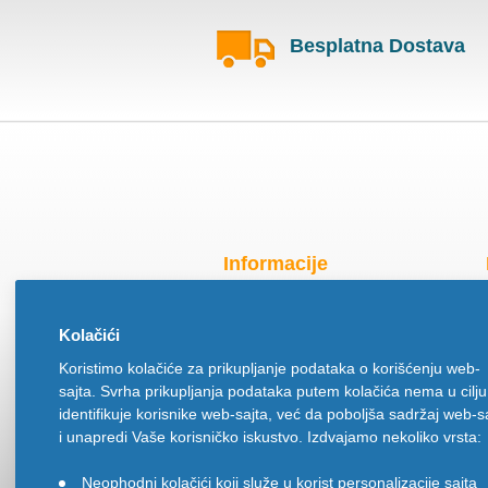
Besplatna Dostava
Informacije
Radno vreme za praznike
Kolačići
O nama
Koristimo kolačiće za prikupljanje podataka o korišćenju web-
Način isporuke
sajta. Svrha prikupljanja podataka putem kolačića nema u cilju
Načini plaćanja
identifikuje korisnike web-sajta, već da poboljša sadržaj web-s
Politika privatnosti
i unapredi Vaše korisničko iskustvo. Izdvajamo nekoliko vrsta:
Politika upotrebe kolačića
Neophodni kolačići koji služe u korist personalizacije sajta