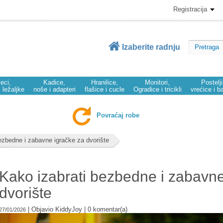
Registracija
Izaberite radnju
eci,
Kadice,
Hranilice,
Monitori,
Postelj
i ležaljke
noše i adapteri
flašice i cucle
Ogradice i tricikli
vrećice i b
Povraćaj robe
ezbedne i zabavne igračke za dvorište
Kako izabrati bezbedne i zabavne
dvorište
|
Objavio
KiddyJoy
|
0
komentar(a)
27/01/2026