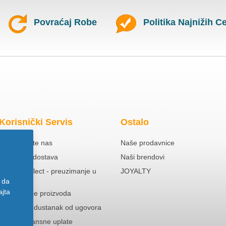
Povraćaj Robe
Politika Najnižih C
Korisnički Servis
Ostalo
Kontaktirajte nas
Naše prodavnice
Besplatna dostava
Naši brendovi
Click & Collect - preuzimanje u
JOYALTY
prodavnici
 da
ajta
Reklamacije proizvoda
Pravo na odustanak od ugovora
Politika Avansne uplate