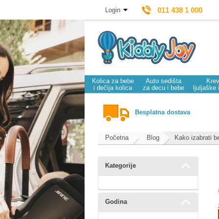
011 438 1 000
Login
Kolica za bebe
Auto sedišta
Krev
i dečija kolica
za decu i bebe
ljuljaške 
Besplatna dostava
Početna
Blog
Kako izabrati b
Kategorije
Godina