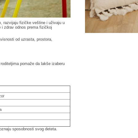
azvijaju fizičke veštine i uživaju u
ne i zdrav odnos prema fizičkoj
avisnosti od uzrasta, prostora,
ji roditeljima pomaže da lakše izaberu
zor
a
poznaju sposobnosti svog deteta.