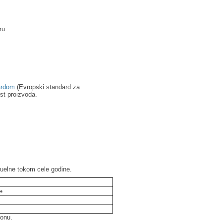
ru.
ardom
(Evropski standard za
st proizvoda.
ktuelne tokom cele godine.
e
zonu.