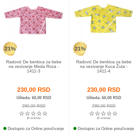
21%
21%
Radović De benkica za bebe
Radović De benkica za bebe
na vezivanje Meda Roza -
na vezivanje Kuca Žuta -
1411-3
1411-4
230,00 RSD
230,00 RSD
Ušteda
60,00 RSD
Ušteda
60,00 RSD
290,00 RSD
290,00 RSD
☆
☆
☆
☆
☆
☆
☆
☆
☆
☆
(0 ocena)
(0 ocena)
Dostupno za Online poručivanje
Dostupno za Online poručivanje