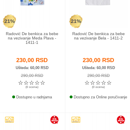
Odeća i obuća
21%
21%
Igračke za bebe i decu
Radović De benkica za bebe
Radović De benkica za bebe
AKCIJA
na vezivanje Meda Plava -
na vezivanje Bela - 1411-2
1411-1
Prodavnica
230,00 RSD
230,00 RSD
Call Centar
Ušteda
60,00 RSD
Ušteda
60,00 RSD
290,00 RSD
290,00 RSD
011 438 1 000
☆
☆
☆
☆
☆
☆
☆
☆
☆
☆
(0 ocena)
(0 ocena)
Dostupno u radnjama
Dostupno za Online poručivanje