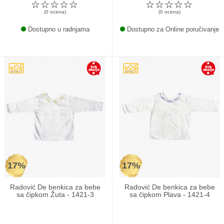
☆
☆
☆
☆
☆
☆
☆
☆
☆
☆
(0 ocena)
(0 ocena)
Dostupno u radnjama
Dostupno za Online poručivanje
17%
17%
Radović De benkica za bebe
Radović De benkica za bebe
sa čipkom Žuta - 1421-3
sa čipkom Plava - 1421-4