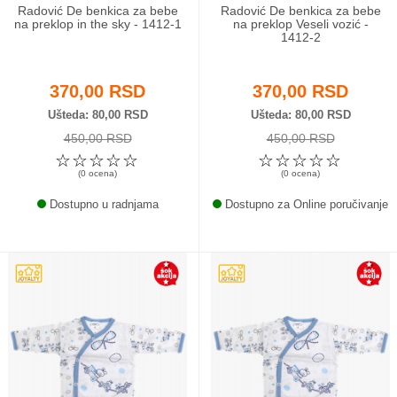
Radović De benkica za bebe
Radović De benkica za bebe
na preklop in the sky - 1412-1
na preklop Veseli vozić -
1412-2
370,00 RSD
370,00 RSD
Ušteda
80,00 RSD
Ušteda
80,00 RSD
450,00 RSD
450,00 RSD
☆
☆
☆
☆
☆
☆
☆
☆
☆
☆
(0 ocena)
(0 ocena)
Dostupno u radnjama
Dostupno za Online poručivanje