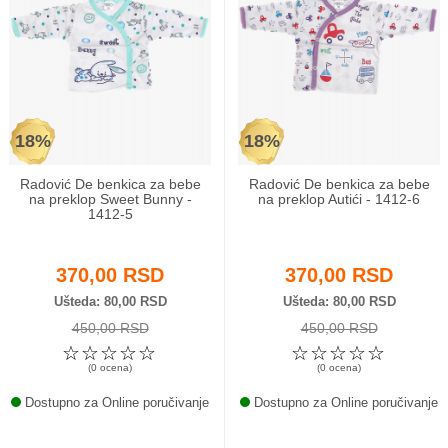
18%
18%
Radović De benkica za bebe
Radović De benkica za bebe
na preklop Sweet Bunny -
na preklop Autići - 1412-6
1412-5
370,00 RSD
370,00 RSD
Ušteda
80,00 RSD
Ušteda
80,00 RSD
450,00 RSD
450,00 RSD
☆
☆
☆
☆
☆
☆
☆
☆
☆
☆
(0 ocena)
(0 ocena)
Dostupno za Online poručivanje
Dostupno za Online poručivanje