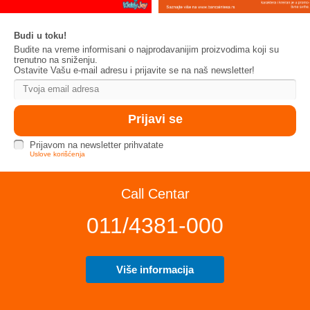
Budi u toku!
Budite na vreme informisani o najprodavanijim proizvodima koji su
trenutno na sniženju.
Ostavite Vašu e-mail adresu i prijavite se na naš newsletter!
Prijavom na newsletter prihvatate
Uslove korišćenja
Call Centar
011/4381-000
Više informacija