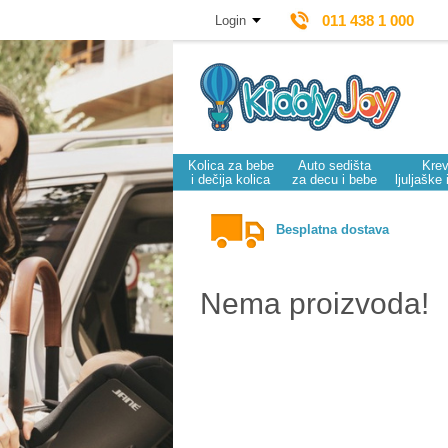
011 438 1 000
Login
Kolica za bebe
Auto sedišta
Krev
i dečija kolica
za decu i bebe
ljuljaške 
Besplatna dostava
Nema proizvoda!