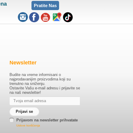
ena
Pratite Nas
Newsletter
Budite na vreme informisani o
najprodavanijim proizvodima koji su
trenutno na sniženju.
Ostavite Vašu e-mail adresu i prijavite se
na naš newsletter!
Prijavom na newsletter prihvatate
Uslove korišćenja