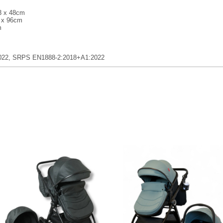
73 x 48cm
2 x 96cm
m
022, SRPS EN1888-2:2018+A1:2022