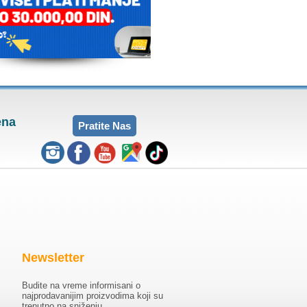
ena
Pratite Nas
Newsletter
Budite na vreme informisani o
najprodavanijim proizvodima koji su
trenutno na sniženju.