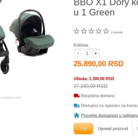
BBO X1 Dory ko
u 1 Green
☆
☆
☆
☆
☆
( ocena)
Količina:
25.890,00 RSD
Ušteda
1.300,00 RSD
27.190,00 RSD
Besplatna dostava
Dostupno za isporuku na kućnu
Proverite dostupnost u radnjam
Uporedi proizvod