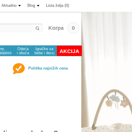
Aktuelno
Blog
Lista želja (0)
Korpa
0
ine,
Odeća
Igračke za
AKCIJA
aldahini
i obuća
bebe i decu
Politika najnižih cena