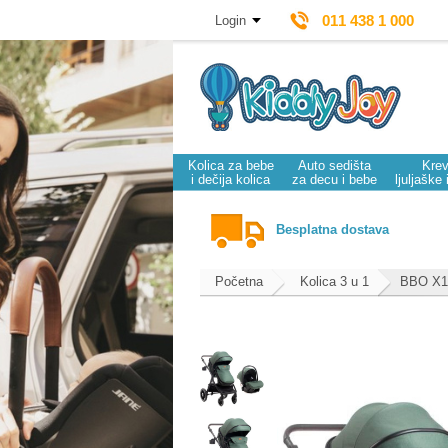
011 438 1 000
Login
Kolica za bebe
Auto sedišta
Krev
i dečija kolica
za decu i bebe
ljuljaške 
Besplatna dostava
Početna
Kolica 3 u 1
BBO X1 