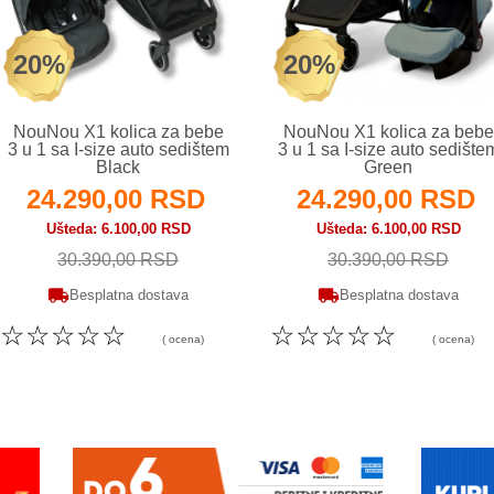
20%
20%
NouNou X1 kolica za bebe
NouNou X1 kolica za bebe
3 u 1 sa I-size auto sedištem
3 u 1 sa I-size auto sedište
Black
Green
24.290,00 RSD
24.290,00 RSD
Ušteda
6.100,00 RSD
Ušteda
6.100,00 RSD
30.390,00 RSD
30.390,00 RSD
Besplatna dostava
Besplatna dostava
☆
☆
☆
☆
☆
☆
☆
☆
☆
☆
( ocena)
( ocena)