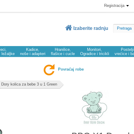
Registracija
Izaberite radnju
eci,
Kadice,
Hranilice,
Monitori,
Postelj
i ležaljke
noše i adapteri
flašice i cucle
Ogradice i tricikli
vrećice i b
Povraćaj robe
Dory kolica za bebe 3 u 1 Green