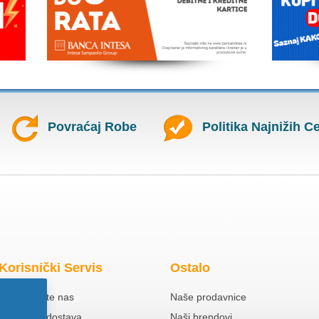
Povraćaj Robe
Politika Najnižih C
Korisnički Servis
Ostalo
Kontaktirajte nas
Naše prodavnice
Besplatna dostava
Naši brendovi