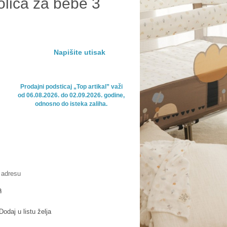
lica za bebe 3
Napišite utisak
Prodajni podsticaj „Top artikal” važi

od 06.08.2026. do 02.09.2026. godine,

odnosno do isteka zaliha.
 adresu
a
Dodaj u listu želja