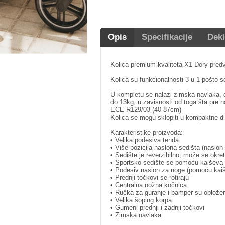
Opis
Specifikacije
Dekl
Kolica premium kvaliteta X1 Dory predv
Kolica su funkcionalnosti 3 u 1 pošto s
U kompletu se nalazi zimska navlaka, dr
do 13kg, u zavisnosti od toga šta pre 
ECE R129/03 (40-87cm)
Kolica se mogu sklopiti u kompaktne dim
Karakteristike proizvoda:
• Velika podesiva tenda
• Više pozicija naslona sedišta (nasl
• Sedište je reverzibilno, može se okret
• Sportsko sedište se pomoću kaiševa 
• Podesiv naslon za noge (pomoću kai
• Prednji točkovi se rotiraju
• Centralna nožna kočnica
• Ručka za guranje i bamper su oblož
• Velika šoping korpa
• Gumeni prednji i zadnji točkovi
• Zimska navlaka