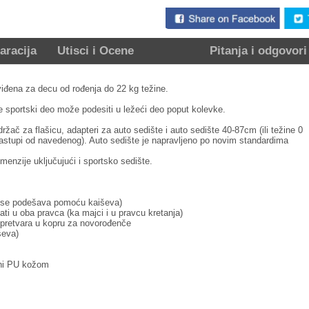
aracija
Utisci i Ocene
Pitanja i odgovori
iđena za decu od rođenja do 22 kg težine.
e sportski deo može podesiti u ležeći deo poput kolevke.
žač za flašicu, adapteri za auto sedište i auto sedište 40-87cm (ili težine 0
nastupi od navedenog). Auto sedište je napravljeno po novim standardima
enzije uključujući i sportsko sedište.
on se podešava pomoću kaiševa)
ati u oba pravca (ka majci i u pravcu kretanja)
pretvara u kopru za novorođenče
ševa)
eni PU kožom