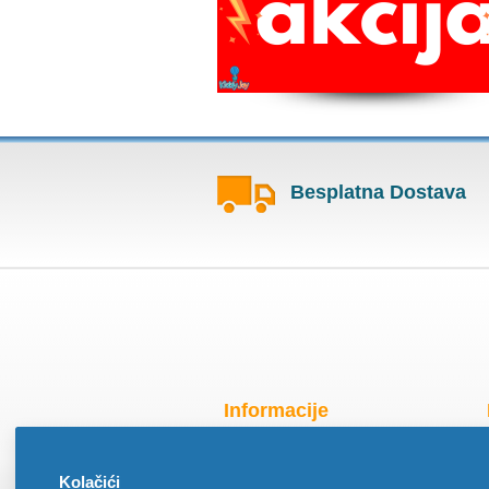
Besplatna Dostava
Informacije
Radno vreme za praznike
Kolačići
O nama