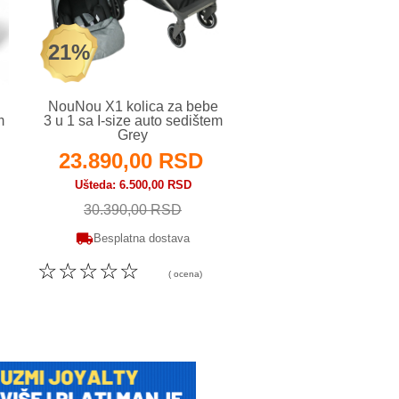
21%
5%
NouNou X1 kolica za bebe
BBO X1 Dory kolic
m
3 u 1 sa I-size auto sedištem
bebe 3 u 1 Blac
Grey
23.890,00 RSD
25.890,00 
Ušteda
6.500,00 RSD
Ušteda
1.300,00 R
30.390,00 RSD
27.190,00 RS
Besplatna dostava
Besplatna dosta
☆
☆
☆
☆
☆
☆
☆
☆
☆
☆
( ocena)
( o