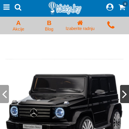
0
⨯
Proizvodi
Početna
A
B
Prijava/Registracija
Izaberite radnju
Akcije
Blog
Kolica za bebe i dečija kolica
Auto sedišta za decu i bebe
Kreveci, ljuljaške i ležaljke
Kadice, noše i adapteri
Hranilice, flašice i cucle
Monitori, Ogradice i tricikli
Posteljine, vrećice i baldahini