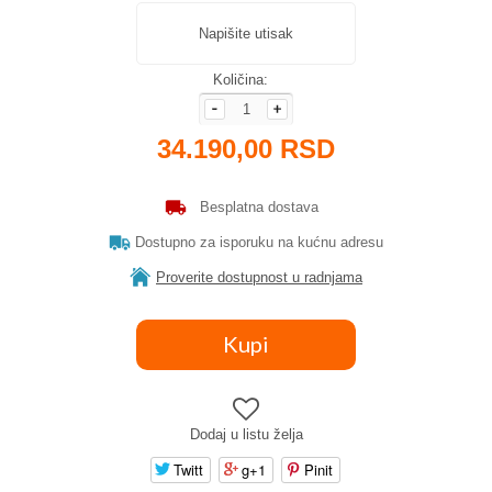
Napišite utisak
Količina:
34.190,00 RSD
Besplatna dostava
Dostupno za isporuku na kućnu adresu
Proverite dostupnost u radnjama
Dodaj u listu želja
Twitt
g+1
Pinit