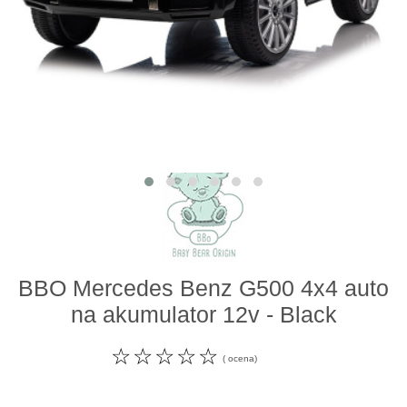
Odeća i obuća
Igračke za bebe i decu
AKCIJA
Prodavnica
Call Centar
011 438 1 000
BBO Mercedes Benz G500 4x4 auto
na akumulator 12v - Black
☆
☆
☆
☆
☆
( ocena)