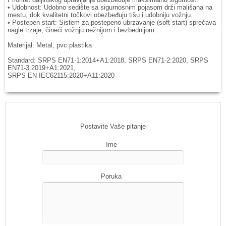
• Udobnost: Udobno sedište sa sigurnosnim pojasom drži mališana na
mestu, dok kvalitetni točkovi obezbeđuju tišu i udobniju vožnju.
• Postepen start: Sistem za postepeno ubrzavanje (soft start) sprečava
nagle trzaje, čineći vožnju nežnijom i bezbednijom.
Materijal: Metal, pvc plastika
Standard: SRPS EN71-1:2014+A1:2018, SRPS EN71-2:2020, SRPS
EN71-3:2019+A1:2021,
SRPS EN IEC62115:2020+A11:2020
Postavite Vaše pitanje
Ime
Poruka