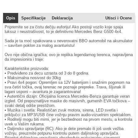
Opis
Specifikacije
Deklaracija
Utisci i Ocene
Pripremite se za čistu dečiju euforiju! Ako postoji vozilo koje spaja
luksuz i neustrašivost, to je definitivno Mercedes Benz G500 4x4.
Sada je ta moć spakovana u neverovatni BBO automobil na akumulator
– savršen poklon za malog avanturistu!
Ovo nije obična igračka; ovo je replika legendarnog terenca, napravljena
da impresionira i traje:
Karakteristike proizvoda:
• Predviđeno za decu uzrasta od 3 do 8 godina.
• Maksimalna nosivost do 30kg
• Pravi 4x4 pogon: Opremljen sa 12V baterijom i snažnim pogonom na
sva četiri točka, ovaj terenac ne poznaje prepreke. Trava, šljunak ili
lagani usponi – avantura je zagarantovana!
• Autentični dizajn: Oficijalna licenca Mercedes-Benza garantuje veran
izgled. Od prepoznatljive maske do masivnih, gumenih EVA točkova –
svaki detalj odiše prestižom.
• Muzika i svetla: Realističan zvuk motora, sirena, LED svetla i
priključci za MP3/USB čine vožnju pravim audio-vizuelnim spektaklom.
• Roditelji mogu biti mirni, jer je bezbednost na prvom mestu, a kontrola
uvek u Vašim rukama:
• Daljinsko upravljanje (RC): Ako je dete premalo ili još uvek vežba
vožnju, preuzmite potpunu kontrolu putem daljinskog upravljača.
Prioritet daljinskog upravljanja obezbeđuje maksimalnu sigurnost.