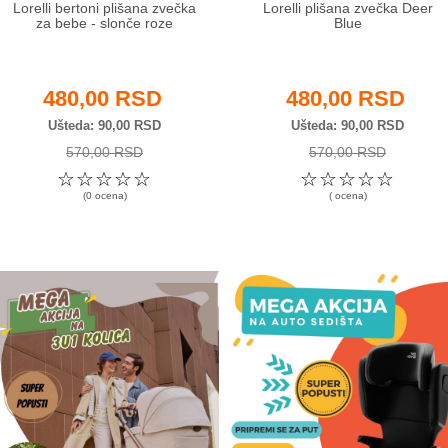
Lorelli bertoni plišana zvečka
Lorelli plišana zvečka Deer
za bebe - slonče roze
Blue
480,00 RSD
480,00 RSD
Ušteda
90,00 RSD
Ušteda
90,00 RSD
570,00 RSD
570,00 RSD
☆
☆
☆
☆
☆
☆
☆
☆
☆
☆
(0 ocena)
( ocena)