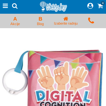
0
⨯
Proizvodi
Početna
A
B
Prijava/Registracija
Izaberite radnju
Akcije
Blog
Kolica za bebe i dečija kolica
Auto sedišta za decu i bebe
Kreveci, ljuljaške i ležaljke
Kadice, noše i adapteri
Hranilice, flašice i cucle
Monitori, Ogradice i tricikli
Posteljine, vrećice i baldahini