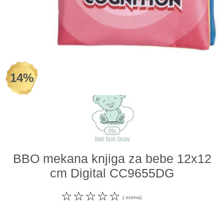
Odeća i obuća
Igračke za bebe i decu
AKCIJA
14%
Prodavnica
Call Centar
011 438 1 000
BBO mekana knjiga za bebe 12x12
cm Digital CC9655DG
☆
☆
☆
☆
☆
( ocena)