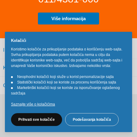
Više informacija
Kolačići
INFORMACIJE
Koristimo kolačiće za prikupljanje podataka o korišćenju web-sajta.
Svrha prikupljanja podataka putem kolačića nema u cilju da
identifikuje korisnike web-sajta, već da poboljša sadržaj web-sajta i
unapredi Vaše korisničko iskustvo. Izdvajamo nekoliko vrsta:
KORISNIČKI SERVIS
Neophodni kolačići koji služe u korist personalizacije sajta
•
Statistički kolačići koji se koriste za procenu korišćenja sajta
•
OSTALO
Marketinški kolačići koji se koriste za isporučivanje oglašenog
•
sadržaja
Saznajte više o kolačićima
Pratite nas na društvenim mrežama
Prihvati sve kolačiće
Podešavanja kolačića