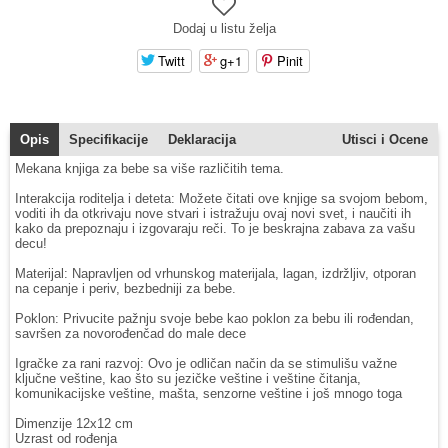
Dodaj u listu želja
Twitt
g+1
Pinit
Opis
Specifikacije
Deklaracija
Utisci i Ocene
Mekana knjiga za bebe sa više različitih tema.
Interakcija roditelja i deteta: Možete čitati ove knjige sa svojom bebom,
voditi ih da otkrivaju nove stvari i istražuju ovaj novi svet, i naučiti ih
kako da prepoznaju i izgovaraju reči. To je beskrajna zabava za vašu
decu!
Materijal: Napravljen od vrhunskog materijala, lagan, izdržljiv, otporan
na cepanje i periv, bezbedniji za bebe.
Poklon: Privucite pažnju svoje bebe kao poklon za bebu ili rođendan,
savršen za novorođenčad do male dece
Igračke za rani razvoj: Ovo je odličan način da se stimulišu važne
ključne veštine, kao što su jezičke veštine i veštine čitanja,
komunikacijske veštine, mašta, senzorne veštine i još mnogo toga
Dimenzije 12x12 cm
Uzrast od rođenja