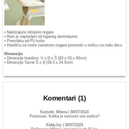
• Neklizajuće sklopive nogare
• Ram je napravljen od laganog aluminijuma
• Presvlaka od PU kože
• Hranilica se može zamenom nogara promeniti u stolicu za malu decu
Dimenzije:
• Dimenzije hranilice: V x D x Š (93 x 53 x 60cm)
• Dimenzije Tacne Š x D (36.5 x 24.5cm)
Komentari (1)
Korisnik:
Milena
| 30/07/2024
Postovani, Kolika je nosivost ove stolice?
KiddyJoy
| 30/07/2024