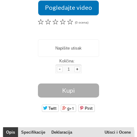
Pogledajte video
☆
☆
☆
☆
☆
(0 ocena)
Napišite utisak
Količina:
Twitt
g+1
Pinit
Opis
Specifikacije
Deklaracija
Utisci i Ocene