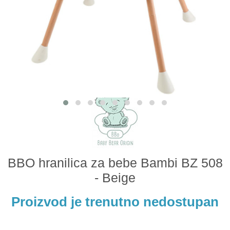
Odeća i obuća
Igračke za bebe i decu
AKCIJA
Prodavnica
Call Centar
011 438 1 000
BBO hranilica za bebe Bambi BZ 508
- Beige
Proizvod je trenutno nedostupan