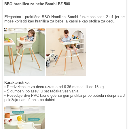
BBO hranilica za bebe Bambi BZ 508
Elegantna i praktična BBO Hranilica Bambi funkcionalnosti 2 u1 jer se
može koristiti kao hranilica za bebe, a kasnije kao stolica za decu.
Karakteristike:
• Predviđena je za decu uzrasta od 6-36 meseci ili do 15 kg
• Sigurnosni pojasevi u pet tačaka vezivanja
• Poseduje dve PVC tacne gde se gornja uklanja po potrebi i donja sa 3
položaja nameštanja po dubini