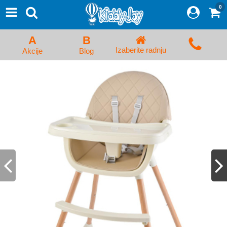
0
⨯
Proizvodi
Početna
A
B
Prijava/Registracija
Izaberite radnju
Akcije
Blog
Kolica za bebe i dečija kolica
Auto sedišta za decu i bebe
Kreveci, ljuljaške i ležaljke
Kadice, noše i adapteri
Hranilice, flašice i cucle
Monitori, Ogradice i tricikli
Posteljine, vrećice i baldahini