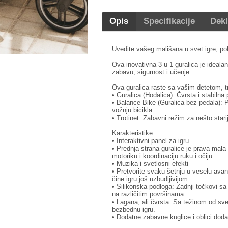
Opis
Specifikacije
Dekl
Uvedite vašeg mališana u svet igre, po
Ova inovativna 3 u 1 guralica je ideala
zabavu, sigurnost i učenje.
Ova guralica raste sa vašim detetom, tra
• Guralica (Hodalica): Čvrsta i stabilna
• Balance Bike (Guralica bez pedala): P
vožnju bicikla.
• Trotinet: Zabavni režim za nešto stari
Karakteristike:
• Interaktivni panel za igru
• Prednja strana guralice je prava mala 
motoriku i koordinaciju ruku i očiju.
• Muzika i svetlosni efekti
• Pretvorite svaku šetnju u veselu avant
čine igru još uzbudljivijom.
• Silikonska podloga: Zadnji točkovi sa
na različitim površinama.
• Lagana, ali čvrsta: Sa težinom od sve
bezbednu igru.
• Dodatne zabavne kuglice i oblici dodat