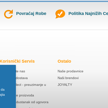
Povraćaj Robe
Politika Najnižih C
Korisnički Servis
Ostalo
Kontaktirajte nas
Naše prodavnice
Besplatna dostava
Naši brendovi
Click & Collect - preuzimanje u
JOYALTY
prodavnici
 da
ajta
Reklamacije proizvoda
Pravo na odustanak od ugovora