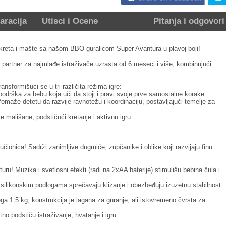
aracija
Utisci i Ocene
Pitanja i odgovori
kreta i mašte sa našom BBO guralicom Super Avantura u plavoj boji!
n partner za najmlađe istraživače uzrasta od 6 meseci i više, kombinujući
nsformišući se u tri različita režima igre:
 podrška za bebu koja uči da stoji i pravi svoje prve samostalne korake.
omaže detetu da razvije ravnotežu i koordinaciju, postavljajući temelje za
je mališane, podstičući kretanje i aktivnu igru.
učionica! Sadrži zanimljive dugmiće, zupčanike i oblike koji razvijaju finu
uru! Muzika i svetlosni efekti (radi na 2xAA baterije) stimulišu bebina čula i
 silikonskim podlogama sprečavaju klizanje i obezbeđuju izuzetnu stabilnost
ga 1.5 kg, konstrukcija je lagana za guranje, ali istovremeno čvrsta za
no podstiču istraživanje, hvatanje i igru.