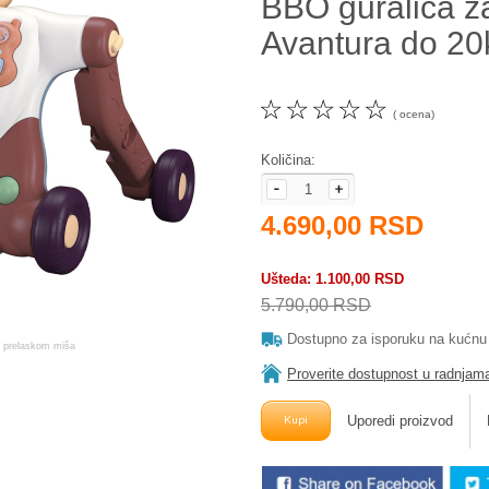
BBO guralica z
Avantura do 20
☆
☆
☆
☆
☆
( ocena)
Količina:
4.690,00 RSD
Ušteda
1.100,00 RSD
5.790,00 RSD
Dostupno za isporuku na kućnu
Proverite dostupnost u radnjam
Uporedi proizvod