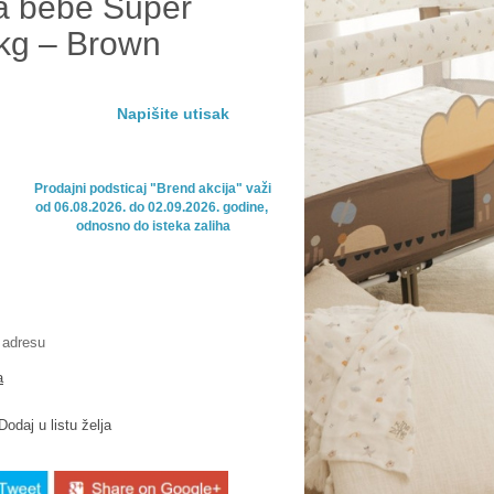
a bebe Super
kg – Brown
Napišite utisak
Prodajni podsticaj "Brend akcija" važi

od 06.08.2026. do 02.09.2026. godine, 

odnosno do isteka zaliha
 adresu
a
Dodaj u listu želja