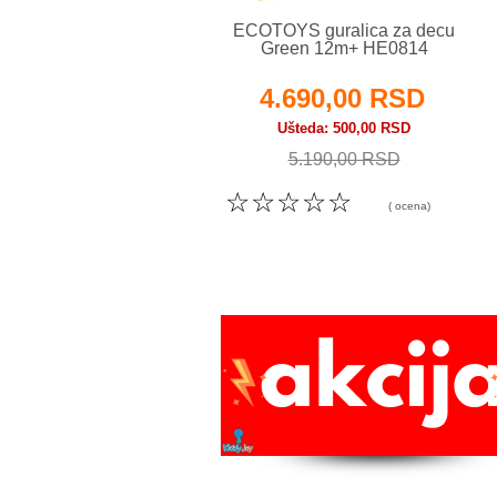
ECOTOYS guralica za decu
Green 12m+ HE0814
4.690,00 RSD
Ušteda
500,00 RSD
5.190,00 RSD
☆
☆
☆
☆
☆
( ocena)