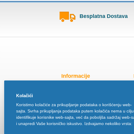
Besplatna Dostava
Informacije
Radno vreme za praznike
Kolačići
O nama
Koristimo kolačiće za prikupljanje podataka o korišćenju web-
Način isporuke
sajta. Svrha prikupljanja podataka putem kolačića nema u cilju
Načini plaćanja
identifikuje korisnike web-sajta, već da poboljša sadržaj web-s
Politika privatnosti
i unapredi Vaše korisničko iskustvo. Izdvajamo nekoliko vrsta:
Politika upotrebe kolačića