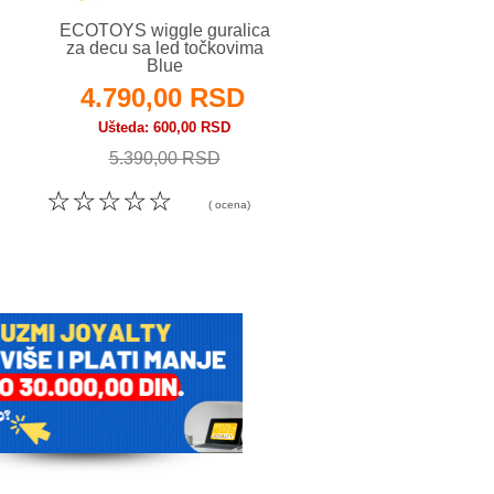
ECOTOYS wiggle guralica
ECOTOYS edukati
za decu sa led točkovima
guralica za decu 2u1 
Blue
HE0815
4.790,00 RSD
4.690,00 R
Ušteda
600,00 RSD
Ušteda
500,00 RS
5.390,00 RSD
5.190,00 RSD
☆
☆
☆
☆
☆
☆
☆
☆
☆
☆
( ocena)
( o