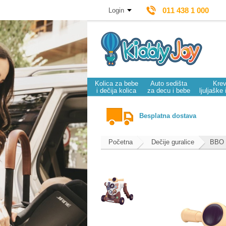
011 438 1 000
Login
Kolica za bebe
Auto sedišta
Krev
i dečija kolica
za decu i bebe
ljuljaške 
Besplatna dostava
Početna
Dečije guralice
BBO g