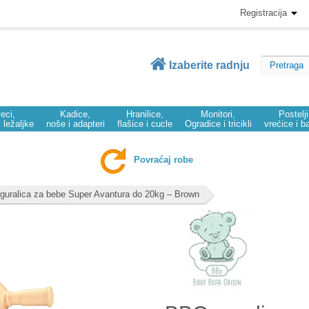
Registracija
Izaberite radnju
eci,
Kadice,
Hranilice,
Monitori,
Postelj
i ležaljke
noše i adapteri
flašice i cucle
Ogradice i tricikli
vrećice i b
Povraćaj robe
uralica za bebe Super Avantura do 20kg – Brown