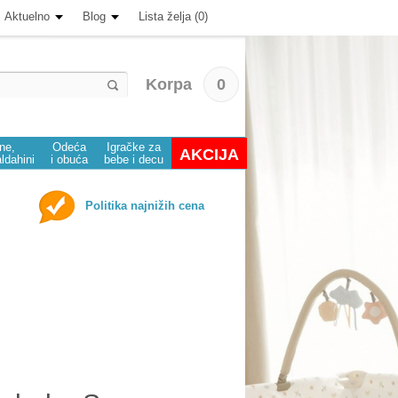
Aktuelno
Blog
Lista želja (0)
Korpa
0
ine,
Odeća
Igračke za
AKCIJA
aldahini
i obuća
bebe i decu
Politika najnižih cena