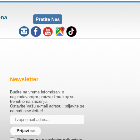
ena
Pratite Nas
Newsletter
Budite na vreme informisani o
najprodavanijim proizvodima koji su
trenutno na sniženju.
Ostavite Vašu e-mail adresu i prijavite se
na naš newsletter!
Prijavom na newsletter prihvatate