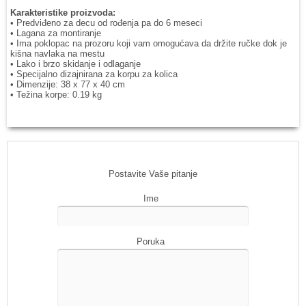
Karakteristike proizvoda:
• Predviđeno za decu od rođenja pa do 6 meseci
• Lagana za montiranje
• Ima poklopac na prozoru koji vam omogućava da držite ručke dok je
kišna navlaka na mestu
• Lako i brzo skidanje i odlaganje
• Specijalno dizajnirana za korpu za kolica
• Dimenzije: 38 x 77 x 40 cm
• Težina korpe: 0.19 kg
Postavite Vaše pitanje
Ime
Poruka