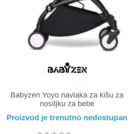
Odeća i obuća
Igračke za bebe i decu
AKCIJA
Prodavnica
Call Centar
011 438 1 000
Babyzen Yoyo navlaka za kišu za
nosiljku za bebe
Proizvod je trenutno nedostupan