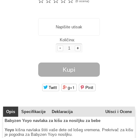
☆
☆
☆
☆
☆
(0 ocena)
Napišite utisak
Količina:
Twitt
g+1
Pinit
Opis
Specifikacije
Deklaracija
Utisci i Ocene
Babyzen Yoyo navlaka za kišu za nosiljku za bebe
Yoyo
kišna navlaka štiti vaše dete od lošeg vremena. Prekrivač za kišu
je pogodna za Babyzen Yoyo nosiljku.