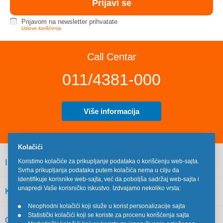
Prijavom na newsletter prihvatate
Uslove korišćenja
Call Centar
011/4381-000
Više informacija
Kolačići
INFORMACIJE
Koristimo kolačiće za prikupljanje podataka o korišćenju web-sajta.
Svrha prikupljanja podataka putem kolačića nema u cilju da
identifikuje korisnike web-sajta, već da poboljša sadržaj web-sajta i
unapredi Vaše korisničko iskustvo. Izdvajamo nekoliko vrsta:
KORISNIČKI SERVIS
Neophodni kolačići koji služe u korist personalizacije sajta
•
Statistički kolačići koji se koriste za procenu korišćenja sajta
•
OSTALO