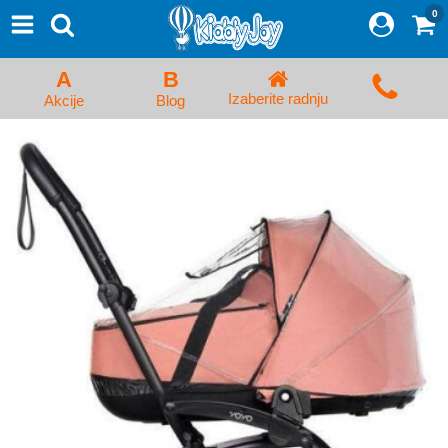
0
⨯
Proizvodi
Početna
A
B
Prijava/Registracija
Izaberite radnju
Akcije
Blog
Kolica za bebe i dečija kolica
Auto sedišta za decu i bebe
Kreveci, ljuljaške i ležaljke
Kadice, noše i adapteri
Hranilice, flašice i cucle
Monitori, Ogradice i tricikli
Posteljine, vrećice i baldahini