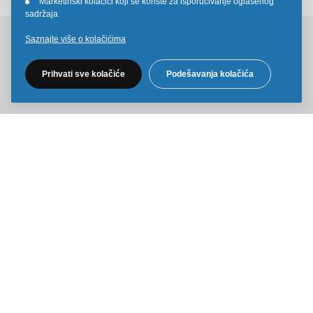
Marketinški kolačići koji se koriste za isporučivanje oglašenog
•
sadržaja
Saznajte više o kolačićima
Pratite nas na društvenim mrežama
Prihvati sve kolačiće
Podešavanja kolačića
Sve cene na ovom sajtu iskazane su u dinarima. PDV je uračunat u
cenu. Kiddy Joy maksimalno koristi sve svoje resurse da Vam svi artikli
na ovom sajtu budu prikazani sa ispravnim nazivima specifikacija,
fotografijama i cenama. Ipak, ne možemo garantovati da su sve
navedene informacije i fotografije artikala na ovom sajtu u potpunosti
ispravne.