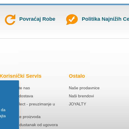
Povraćaj Robe
Politika Najnižih C
Korisnički Servis
Ostalo
Kontaktirajte nas
Naše prodavnice
Besplatna dostava
Naši brendovi
Click & Collect - preuzimanje u
JOYALTY
prodavnici
 da
ajta
Reklamacije proizvoda
Pravo na odustanak od ugovora