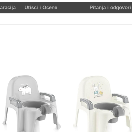
aracija
Utisci i Ocene
Pitanja i odgovori