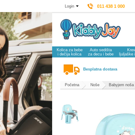
011 438 1 000
Login
Kolica za bebe
Auto sedišta
Krev
i dečija kolica
za decu i bebe
ljuljaške 
Besplatna dostava
Početna
Noše
Babyjem noša z