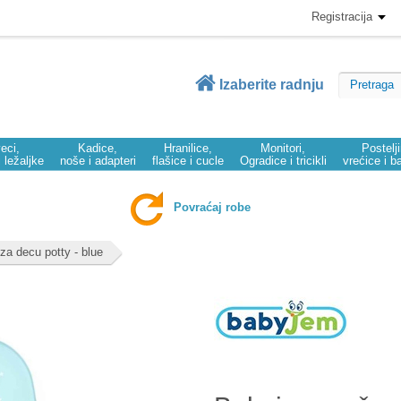
Registracija
Izaberite radnju
eci,
Kadice,
Hranilice,
Monitori,
Postelj
i ležaljke
noše i adapteri
flašice i cucle
Ogradice i tricikli
vrećice i b
Povraćaj robe
a decu potty - blue