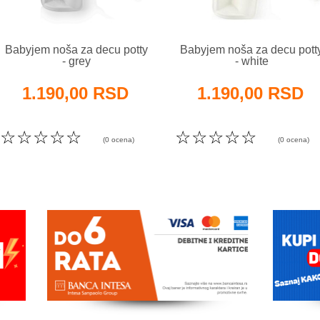
Babyjem noša za decu potty
Babyjem noša za decu pott
- grey
- white
1.190,00 RSD
1.190,00 RSD
☆
☆
☆
☆
☆
☆
☆
☆
☆
☆
(0 ocena)
(0 ocena)