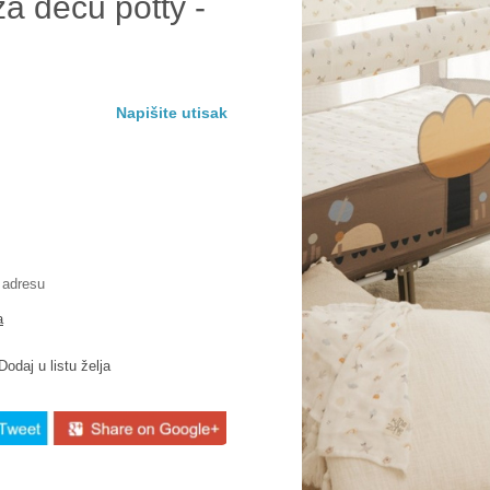
a decu potty -
Napišite utisak
 adresu
a
Dodaj u listu želja