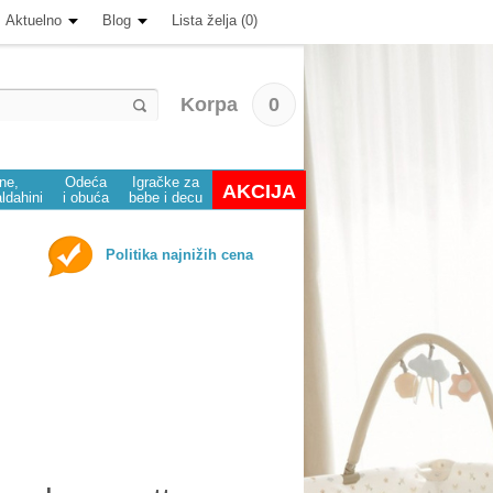
Aktuelno
Blog
Lista želja (0)
Korpa
0
ine,
Odeća
Igračke za
AKCIJA
aldahini
i obuća
bebe i decu
Politika najnižih cena