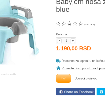
Babyjem noša z
blue
☆
☆
☆
☆
☆
(0 ocena)
Količina:
1.190,00 RSD
Dostupno za isporuku na kućnu
Proverite dostupnost u radnjam
Uporedi proizvod