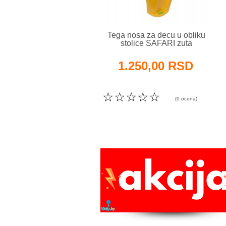
Tega nosa za decu u obliku
stolice SAFARI zuta
1.250,00 RSD
☆
☆
☆
☆
☆
(0 ocena)