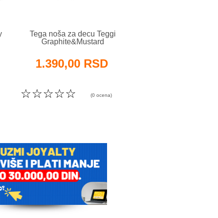
16%
y
Tega noša za decu Teggi
Lorelli Bertoni ana
Graphite&Mustard
noša za decu Potty L
Stars - Blue
1.390,00 RSD
1.000,00 R
Ušteda
190,00 RS
1.190,00 RSD
☆
☆
☆
☆
☆
(0 ocena)
☆
☆
☆
☆
☆
(0 