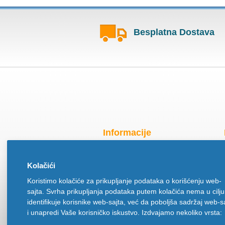
Besplatna Dostava
Informacije
Radno vreme za praznike
Kolačići
O nama
Koristimo kolačiće za prikupljanje podataka o korišćenju web-
Način isporuke
sajta. Svrha prikupljanja podataka putem kolačića nema u cilju
Načini plaćanja
identifikuje korisnike web-sajta, već da poboljša sadržaj web-s
Politika privatnosti
i unapredi Vaše korisničko iskustvo. Izdvajamo nekoliko vrsta:
Politika upotrebe kolačića