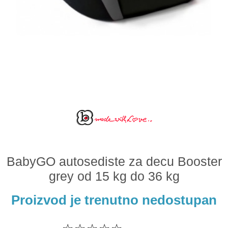
Odeća i obuća
Igračke za bebe i decu
AKCIJA
Prodavnica
Call Centar
011 438 1 000
BabyGO autosediste za decu Booster
grey od 15 kg do 36 kg
Proizvod je trenutno nedostupan