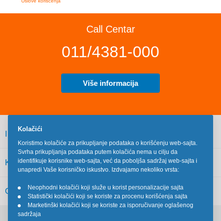
Uslove korišćenja
Call Centar
011/4381-000
Više informacija
Kolačići
INFORMACIJE
Koristimo kolačiće za prikupljanje podataka o korišćenju web-sajta.
Svrha prikupljanja podataka putem kolačića nema u cilju da
identifikuje korisnike web-sajta, već da poboljša sadržaj web-sajta i
KORISNIČKI SERVIS
unapredi Vaše korisničko iskustvo. Izdvajamo nekoliko vrsta:
Neophodni kolačići koji služe u korist personalizacije sajta
OSTALO
•
Statistički kolačići koji se koriste za procenu korišćenja sajta
•
Marketinški kolačići koji se koriste za isporučivanje oglašenog
•
sadržaja