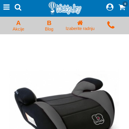
0
⨯
Proizvodi
Početna
A
B
Prijava/Registracija
Izaberite radnju
Akcije
Blog
Kolica za bebe i dečija kolica
Auto sedišta za decu i bebe
Kreveci, ljuljaške i ležaljke
Kadice, noše i adapteri
Hranilice, flašice i cucle
Monitori, Ogradice i tricikli
Posteljine, vrećice i baldahini