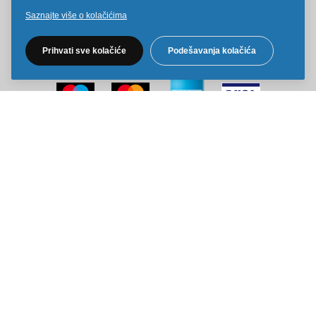
Pratite nas na društvenim mrežama
Saznajte više o kolačićima
Prihvati sve kolačiće
Podešavanja kolačića
Sve cene na ovom sajtu iskazane su u dinarima. PDV je uračunat u
cenu. Kiddy Joy maksimalno koristi sve svoje resurse da Vam svi artikli
na ovom sajtu budu prikazani sa ispravnim nazivima specifikacija,
fotografijama i cenama. Ipak, ne možemo garantovati da su sve
navedene informacije i fotografije artikala na ovom sajtu u potpunosti
ispravne.
Copyright © 2014-2026 Kiddy Joy. Sva prava zadržana.