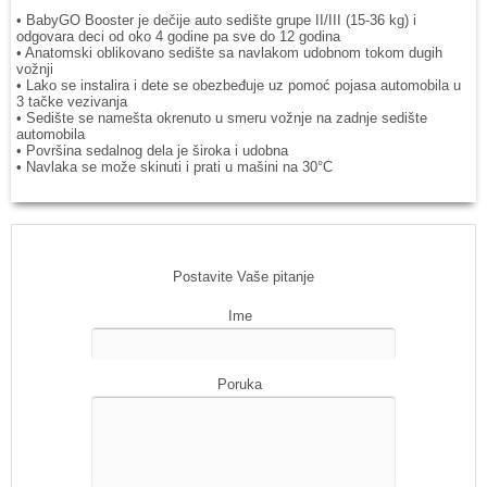
• BabyGO Booster je dečije auto sedište grupe II/III (15-36 kg) i
odgovara deci od oko 4 godine pa sve do 12 godina
• Anatomski oblikovano sedište sa navlakom udobnom tokom dugih
vožnji
• Lako se instalira i dete se obezbeđuje uz pomoć pojasa automobila u
3 tačke vezivanja
• Sedište se namešta okrenuto u smeru vožnje na zadnje sedište
automobila
• Površina sedalnog dela je široka i udobna
• Navlaka se može skinuti i prati u mašini na 30°C
Postavite Vaše pitanje
Ime
Poruka