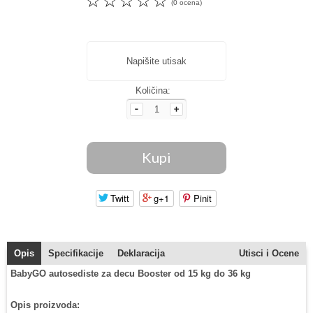
☆
☆
☆
☆
☆
(0 ocena)
Napišite utisak
Količina:
Twitt
g+1
Pinit
Opis
Specifikacije
Deklaracija
Utisci i Ocene
BabyGO autosediste za decu Booster od 15 kg do 36 kg
Opis proizvoda: