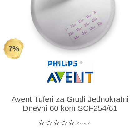
Odeća i obuća
Igračke za bebe i decu
AKCIJA
7%
Prodavnica
Call Centar
011 438 1 000
Avent Tuferi za Grudi Jednokratni
Dnevni 60 kom SCF254/61
☆
☆
☆
☆
☆
(0 ocena)