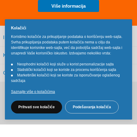
Više informacija
Kolačići
INFORMACIJE
Koristimo kolačiće za prikupljanje podataka o korišćenju web-sajta.
Svrha prikupljanja podataka putem kolačića nema u cilju da
identifikuje korisnike web-sajta, već da poboljša sadržaj web-sajta i
unapredi Vaše korisničko iskustvo. Izdvajamo nekoliko vrsta:
KORISNIČKI SERVIS
Neophodni kolačići koji služe u korist personalizacije sajta
•
Statistički kolačići koji se koriste za procenu korišćenja sajta
•
OSTALO
Marketinški kolačići koji se koriste za isporučivanje oglašenog
•
sadržaja
Saznajte više o kolačićima
Pratite nas na društvenim mrežama
Prihvati sve kolačiće
Podešavanja kolačića