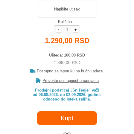
Napišite utisak
Količina:
1.290,00 RSD
Ušteda
100,00 RSD
1.390,00 RSD
Dostupno za isporuku na kućnu adresu
Proverite dostupnost u radnjama
Prodajni podsticaj „Sniženje” važi

od 06.08.2026. do 02.09.2026. godine,

odnosno do isteka zaliha.