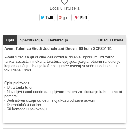
Dodaj u listu želja
Twitt
g+1
Pinit
Opis
Specifikacije
Deklaracija
Utisci i Ocene
Avent Tuferi za Grudi Jednokratni Dnevni 60 kom SCF254/61
Avent tuferi za grudi čine celi doživljaj dojenja ugodnijim. Izuzetno
tanka, saćasta i mekana tekstura, upijajuća jezgra, otporni na curenje
koji omogućuju disanje kože osiguraće osećaj suvoće i udobnosti u
toku dana i noći.
Opis proizvoda:
• Ultra tanki tuferi
• Nevidljivi ispod odeće sa lepljivom trakom za fiksiranje kako se ne bi
pomerali
• Jedinstven dizajn od četiri sloja kožu održava suvom
• Dermatološki ispitani
• 60 komada u pakovanju