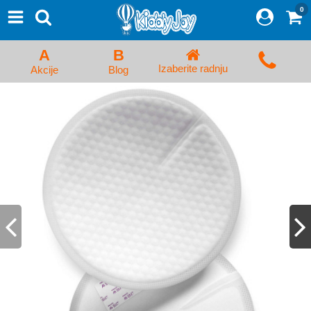
0
⨯
Proizvodi
Početna
A
B
Prijava/Registracija
Izaberite radnju
Akcije
Blog
Kolica za bebe i dečija kolica
Auto sedišta za decu i bebe
Kreveci, ljuljaške i ležaljke
Kadice, noše i adapteri
Hranilice, flašice i cucle
Monitori, Ogradice i tricikli
Posteljine, vrećice i baldahini