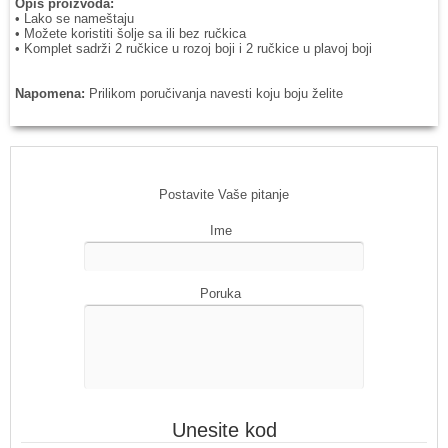
Opis proizvoda:
• Lako se nameštaju
• Možete koristiti šolje sa ili bez ručkica
• Komplet sadrži 2 ručkice u rozoj boji i 2 ručkice u plavoj boji
Napomena:
Prilikom poručivanja navesti koju boju želite
Postavite Vaše pitanje
Ime
Poruka
Unesite kod