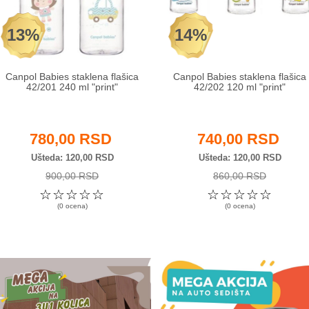
13%
14%
Canpol Babies staklena flašica
Canpol Babies staklena flašica
42/201 240 ml "print"
42/202 120 ml "print"
780,00 RSD
740,00 RSD
Ušteda
120,00 RSD
Ušteda
120,00 RSD
900,00 RSD
860,00 RSD
☆
☆
☆
☆
☆
☆
☆
☆
☆
☆
(0 ocena)
(0 ocena)