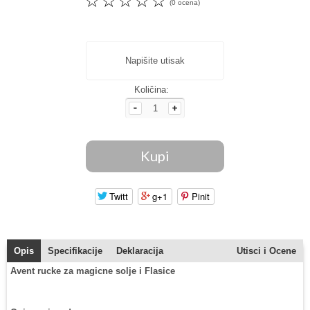
☆
☆
☆
☆
☆
(0 ocena)
Napišite utisak
Količina:
Twitt
g+1
Pinit
Opis
Specifikacije
Deklaracija
Utisci i Ocene
Avent rucke za magicne solje i Flasice