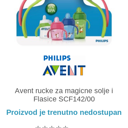
Odeća i obuća
Igračke za bebe i decu
AKCIJA
Prodavnica
Call Centar
011 438 1 000
Avent rucke za magicne solje i
Flasice SCF142/00
Proizvod je trenutno nedostupan