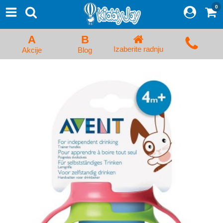
0
⨯
Proizvodi
Početna
A
B
Prijava/Registracija
Izaberite radnju
Akcije
Blog
Kolica za bebe i dečija kolica
Auto sedišta za decu i bebe
Kreveci, ljuljaške i ležaljke
Kadice, noše i adapteri
Hranilice, flašice i cucle
Monitori, Ogradice i tricikli
Posteljine, vrećice i baldahini