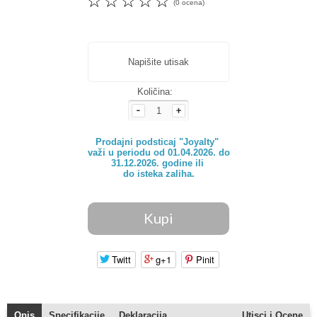
☆
☆
☆
☆
☆
(0 ocena)
Napišite utisak
Količina:
Prodajni podsticaj "Joyalty" 

važi u periodu od 01.04.2026. do

31.12.2026. godine ili 

do isteka zaliha.
Twitt
g+1
Pinit
Opis
Specifikacije
Deklaracija
Utisci i Ocene