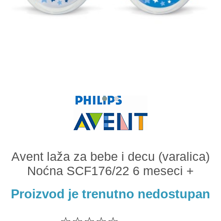
Odeća i obuća
Igračke za bebe i decu
AKCIJA
Prodavnica
Call Centar
011 438 1 000
Avent laža za bebe i decu (varalica)
Noćna SCF176/22 6 meseci +
Proizvod je trenutno nedostupan