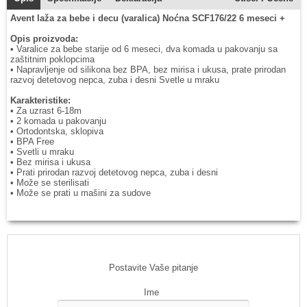
Avent laža za bebe i decu (varalica) Noćna SCF176/22 6 meseci +
Opis proizvoda:
• Varalice za bebe starije od 6 meseci, dva komada u pakovanju sa
zaštitnim poklopcima
• Napravljenje od silikona bez BPA, bez mirisa i ukusa, prate prirodan
razvoj detetovog nepca, zuba i desni Svetle u mraku
Karakteristike:
• Za uzrast 6-18m
• 2 komada u pakovanju
• Ortodontska, sklopiva
• BPA Free
• Svetli u mraku
• Bez mirisa i ukusa
• Prati prirodan razvoj detetovog nepca, zuba i desni
• Može se sterilisati
• Može se prati u mašini za sudove
Postavite Vaše pitanje
Ime