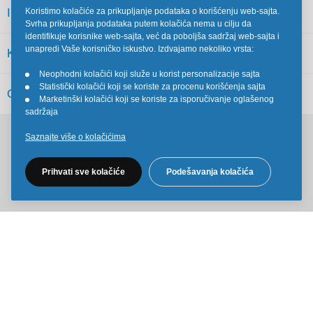
INFORMACIJE
Koristimo kolačiće za prikupljanje podataka o korišćenju web-sajta.
Svrha prikupljanja podataka putem kolačića nema u cilju da
identifikuje korisnike web-sajta, već da poboljša sadržaj web-sajta i
unapredi Vaše korisničko iskustvo. Izdvajamo nekoliko vrsta:
KORISNIČKI SERVIS
Neophodni kolačići koji služe u korist personalizacije sajta
•
Statistički kolačići koji se koriste za procenu korišćenja sajta
•
OSTALO
Marketinški kolačići koji se koriste za isporučivanje oglašenog
•
sadržaja
Saznajte više o kolačićima
Pratite nas na društvenim mrežama
Prihvati sve kolačiće
Podešavanja kolačića