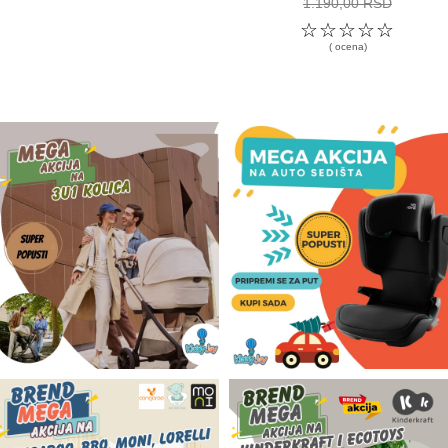
1.190,00 RSD
☆
☆
☆
☆
☆
( ocena)