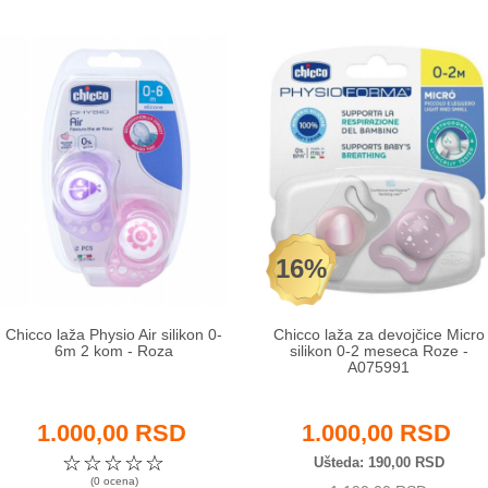
16%
Chicco laža Physio Air silikon 0-
Chicco laža za devojčice Micro
6m 2 kom - Roza
silikon 0-2 meseca Roze -
A075991
1.000,00 RSD
1.000,00 RSD
☆
☆
☆
☆
☆
Ušteda
190,00 RSD
(0 ocena)