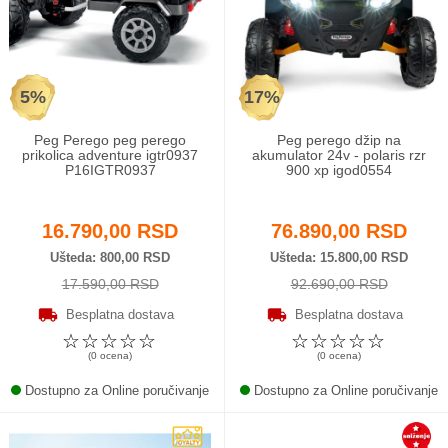
Odeća i obuća
Igračke za bebe i decu
5%
17%
AKCIJA
Peg Perego peg perego
Peg perego džip na
prikolica adventure igtr0937
akumulator 24v - polaris rzr
P16IGTR0937
900 xp igod0554
Prodavnica
Call Centar
16.790,00 RSD
76.890,00 RSD
Ušteda
800,00 RSD
Ušteda
15.800,00 RSD
011 438 1 000
17.590,00 RSD
92.690,00 RSD
Besplatna dostava
Besplatna dostava
☆
☆
☆
☆
☆
☆
☆
☆
☆
☆
(0 ocena)
(0 ocena)
Dostupno za Online poručivanje
Dostupno za Online poručivanje