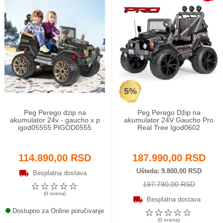
5%
Peg Perego dzip na
Peg Perego Džip na
akumulator 24v - gaucho x p
akumulator 24V Gaucho Pro
igod05555 PIGOD0555
Real Tree Igod0602
114.890,00 RSD
187.990,00 RSD
Ušteda
9.800,00 RSD
Besplatna dostava
197.790,00 RSD
☆
☆
☆
☆
☆
(0 ocena)
Besplatna dostava
Dostupno za Online poručivanje
☆
☆
☆
☆
☆
(0 ocena)