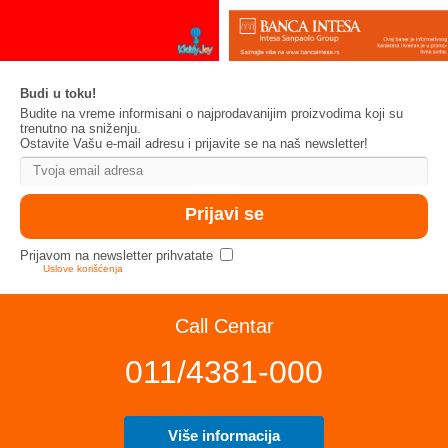
Budi u toku!
Budite na vreme informisani o najprodavanijim proizvodima koji su
trenutno na sniženju.
Ostavite Vašu e-mail adresu i prijavite se na naš newsletter!
Prijavom na newsletter prihvatate
Uslove korišćenja
Call Centar
011/4381-000
Više informacija