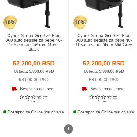
Odeća i obuća
10%
10%
Igračke za bebe i decu
Cybex Sirona Gi i-Size Plus
Cybex Sirona Gi i-Size Plus
AKCIJA
360 auto sedište za bebe 40-
360 auto sedište za bebe 40-
105 cm sa uloškom Moon
105 cm sa uloškom Mid Grey
Black
Prodavnica
52.200,00 RSD
52.200,00 RSD
Call Centar
Ušteda
5.800,00 RSD
Ušteda
5.800,00 RSD
58.000,00 RSD
58.000,00 RSD
011 438 1 000
Besplatna dostava
Besplatna dostava
☆
☆
☆
☆
☆
☆
☆
☆
☆
☆
( ocena)
( ocena)
Dostupno za Online poručivanje
Dostupno za Online poručivanje
1