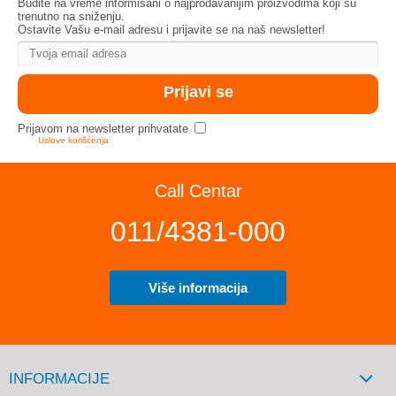
Budite na vreme informisani o najprodavanijim proizvodima koji su
trenutno na sniženju.
Ostavite Vašu e-mail adresu i prijavite se na naš newsletter!
Prijavom na newsletter prihvatate
Uslove korišćenja
Call Centar
011/4381-000
Više informacija
INFORMACIJE