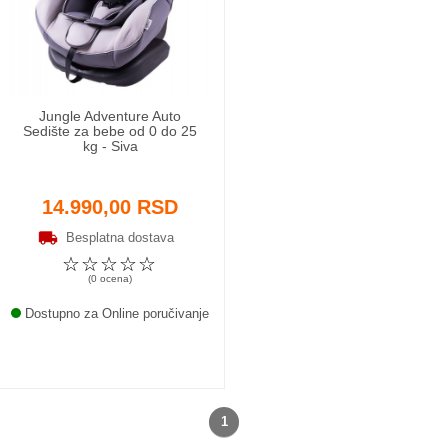
Odeća i obuća
Igračke za bebe i decu
Jungle Adventure Auto
AKCIJA
Sedište za bebe od 0 do 25
kg - Siva
Prodavnica
14.990,00 RSD
Call Centar
Besplatna dostava
☆
☆
☆
☆
☆
011 438 1 000
(0 ocena)
Dostupno za Online poručivanje
1