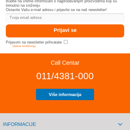
Budite na vreme informisani o najprodavanijim proizvodima koji su
trenutno na sniženju.
Ostavite Vašu e-mail adresu i prijavite se na naš newsletter!
Prijavom na newsletter prihvatate
Uslove korišćenja
Call Centar
011/4381-000
Više informacija
INFORMACIJE