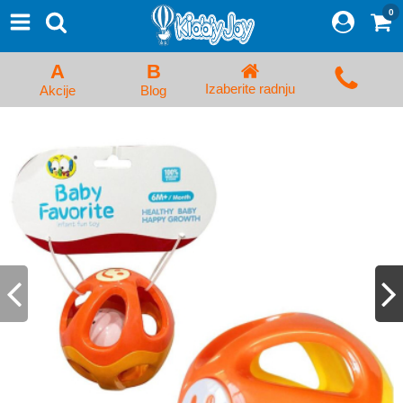
0
⨯
Proizvodi
Početna
A
B
Prijava/Registracija
Izaberite radnju
Akcije
Blog
Kolica za bebe i dečija kolica
Auto sedišta za decu i bebe
Kreveci, ljuljaške i ležaljke
Kadice, noše i adapteri
Hranilice, flašice i cucle
Monitori, Ogradice i tricikli
Posteljine, vrećice i baldahini