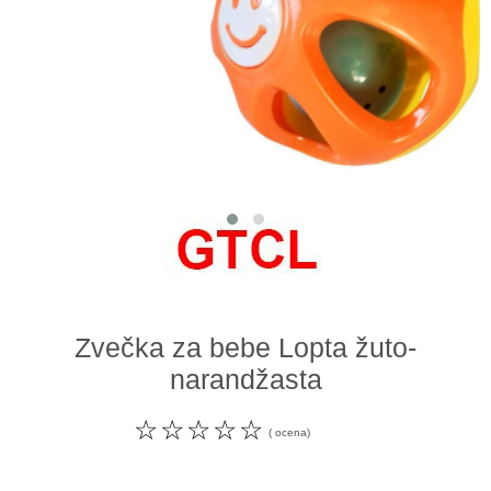
Odeća i obuća
Igračke za bebe i decu
AKCIJA
Prodavnica
Call Centar
011 438 1 000
Zvečka za bebe Lopta žuto-
narandžasta
☆
☆
☆
☆
☆
( ocena)