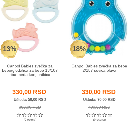
13%
18%
Canpol Babies zvečka za
Canpol Babies zvečka za bebe
bebe/glodalica za bebe 13/107
2/187 sovica plava
riba meda konj patkica
330,00 RSD
330,00 RSD
Ušteda
50,00 RSD
Ušteda
70,00 RSD
380,00 RSD
400,00 RSD
☆
☆
☆
☆
☆
☆
☆
☆
☆
☆
(0 ocena)
(0 ocena)