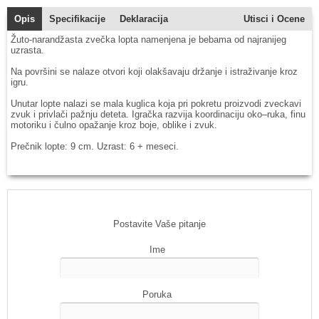
Opis
Specifikacije
Deklaracija
Utisci i Ocene
Žuto-narandžasta zvečka lopta namenjena je bebama od najranijeg
uzrasta.
Na površini se nalaze otvori koji olakšavaju držanje i istraživanje kroz
igru.
Unutar lopte nalazi se mala kuglica koja pri pokretu proizvodi zveckavi
zvuk i privlači pažnju deteta. Igračka razvija koordinaciju oko–ruka, finu
motoriku i čulno opažanje kroz boje, oblike i zvuk.
Prečnik lopte: 9 cm. Uzrast: 6 + meseci.
Postavite Vaše pitanje
Ime
Poruka