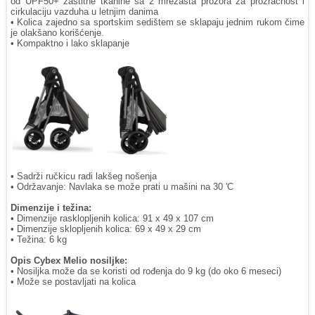
od UPF50+ zaštitne tkanine sa 2 mrežasta prozora za prozračnost i
cirkulaciju vazduha u letnjim danima
• Kolica zajedno sa sportskim sedištem se sklapaju jednim rukom čime
je olakšano korišćenje.
• Kompaktno i lako sklapanje
• Sadrži ručkicu radi lakšeg nošenja
• Održavanje: Navlaka se može prati u mašini na 30 'C
Dimenzije i težina:
• Dimenzije rasklopljenih kolica: 91 x 49 x 107 cm
• Dimenzije sklopljenih kolica: 69 x 49 x 29 cm
• Težina: 6 kg
Opis Cybex Melio nosiljke:
• Nosiljka može da se koristi od rođenja do 9 kg (do oko 6 meseci)
• Može se postavljati na kolica