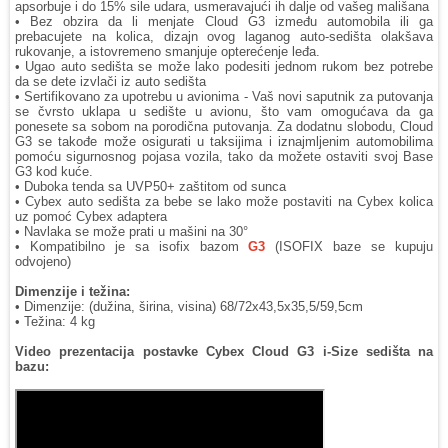
apsorbuje i do 15% sile udara, usmeravajući ih dalje od vašeg mališana
• Bez obzira da li menjate Cloud G3 između automobila ili ga
prebacujete na kolica, dizajn ovog laganog auto-sedišta olakšava
rukovanje, a istovremeno smanjuje opterećenje leđa.
• Ugao auto sedišta se može lako podesiti jednom rukom bez potrebe
da se dete izvlači iz auto sedišta
• Sertifikovano za upotrebu u avionima - Vaš novi saputnik za putovanja
se čvrsto uklapa u sedište u avionu, što vam omogućava da ga
ponesete sa sobom na porodična putovanja. Za dodatnu slobodu, Cloud
G3 se takođe može osigurati u taksijima i iznajmljenim automobilima
pomoću sigurnosnog pojasa vozila, tako da možete ostaviti svoj Base
G3 kod kuće.
• Duboka tenda sa UVP50+ zaštitom od sunca
• Cybex auto sedišta za bebe se lako može postaviti na Cybex kolica
uz pomoć Cybex adaptera
• Navlaka se može prati u mašini na 30°
• Kompatibilno je sa isofix bazom
G3
(ISOFIX baze se kupuju
odvojeno)
Dimenzije i težina:
• Dimenzije: (dužina, širina, visina) 68/72x43,5x35,5/59,5cm
• Težina: 4 kg
Video prezentacija postavke Cybex Cloud G3 i-Size sedišta na
bazu: