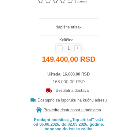
☆
☆
☆
☆
☆
( ocena)
Napišite utisak
Količina:
149.400,00 RSD
Ušteda
16.600,00 RSD
166.000,00 RSD
Besplatna dostava
Dostupno za isporuku na kućnu adresu
Proverite dostupnost u radnjama
Prodajni podsticaj „Top artikal” važi

od 06.08.2026. do 02.09.2026. godine,

odnosno do isteka zaliha