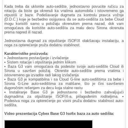
Kada treba da uklonite auto-sedište, jednostavno povucite ručicu za
rotaciju da biste ga okrenuli ka vratima automobila i istovremeno ga
otpustili iz baze. Podešavanje dugmeta za kontrolu pravca vožnje
(D.D.C.) koje je bezbedno osigurava da se auto-sedišta za bebe Cloud
mogu koristiti samo u položaju okrenutom prema nazad, dok vam
omogućava da koristite auto-sedišta za malu decu Sirona okrenuta
prema napred ili nazad.
Jednostavna dugmad za otpuštanje ISOFIX olakšavaju instalaciju, a
noga za opterećenje pruža dodatnu stabilnost.
Karakteristike proizvoda:
• Jednostavno postavljanje i izvlačenje
• Sistem rotacije i otpuštanja jednim klikom
• Baza G3 vam omogućava da podesite svoje auto-sedište Cloud ili
Sirona u savršen položaj. Okrenite auto-sedište prema vratima i
istovremeno ga izvadite radi lakog izvlačenja
• Baza G3 je kompatibilna i sa Cloud G-line auto-sedištima za bebe i
Sirona G-Line auto-sedištima za mališane, što je čini savršenim
dugoročnim rešenjem za decu koja stalno rastu
• Instaliranje Base G3 je jednostavno i bezbedno zahvaljujući
dugmadima za otpuštanje ISOFIX-a, prilagođenim roditeljima. •
Podesiva noga za opterećenje po visini pruža dodatnu stabilnost auto-
sedišta.
Video prezentacija Cybex Base G3 Isofix baza za auto sedišta: