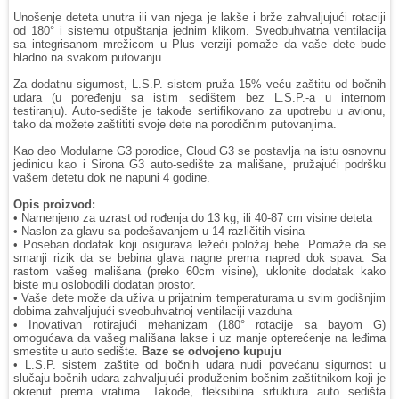
Unošenje deteta unutra ili van njega je lakše i brže zahvaljujući rotaciji
od 180° i sistemu otpuštanja jednim klikom. Sveobuhvatna ventilacija
sa integrisanom mrežicom u Plus verziji pomaže da vaše dete bude
hladno na svakom putovanju.
Za dodatnu sigurnost, L.S.P. sistem pruža 15% veću zaštitu od bočnih
udara (u poređenju sa istim sedištem bez L.S.P.-a u internom
testiranju). Auto-sedište je takođe sertifikovano za upotrebu u avionu,
tako da možete zaštititi svoje dete na porodičnim putovanjima.
Kao deo Modularne G3 porodice, Cloud G3 se postavlja na istu osnovnu
jedinicu kao i Sirona G3 auto-sedište za mališane, pružajući podršku
vašem detetu dok ne napuni 4 godine.
Opis proizvod:
• Namenjeno za uzrast od rođenja do 13 kg, ili 40-87 cm visine deteta
• Naslon za glavu sa podešavanjem u 14 različitih visina
• Poseban dodatak koji osigurava ležeći položaj bebe. Pomaže da se
smanji rizik da se bebina glava nagne prema napred dok spava. Sa
rastom vašeg mališana (preko 60cm visine), uklonite dodatak kako
biste mu oslobodili dodatan prostor.
• Vaše dete može da uživa u prijatnim temperaturama u svim godišnjim
dobima zahvaljujući sveobuhvatnoj ventilaciji vazduha
• Inovativan rotirajući mehanizam (180° rotacije sa bayom G)
omogućava da vašeg mališana lakse i uz manje opterećenje na leđima
smestite u auto sedište.
Baze se odvojeno kupuju
• L.S.P. sistem zaštite od bočnih udara nudi povećanu sigurnost u
slučaju bočnih udara zahvaljujući produženim bočnim zaštitnikom koji je
okrenut prema vratima. Takođe, fleksibilna srtuktura auto sedišta