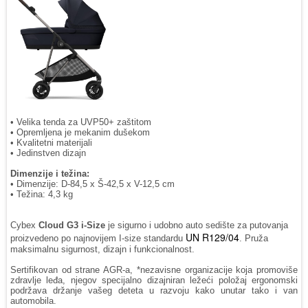
• Velika tenda za UVP50+ zaštitom
• Opremljena je mekanim dušekom
• Kvalitetni materijali
• Jedinstven dizajn
Dimenzije i težina:
• Dimenzije: D-84,5 x Š-42,5 x V-12,5 cm
• Težina: 4,3 kg
Cybex
Cloud G3 i-Size
je sigurno i udobno auto sedište za putovanja
UN R129/04
proizvedeno po najnovijem I-size standardu
. Pruža
maksimalnu sigurnost, dizajn i funkcionalnost.
Sertifikovan od strane AGR-a, *nezavisne organizacije koja promoviše
zdravlje leđa, njegov specijalno dizajniran ležeći položaj ergonomski
podržava držanje vašeg deteta u razvoju kako unutar tako i van
automobila.