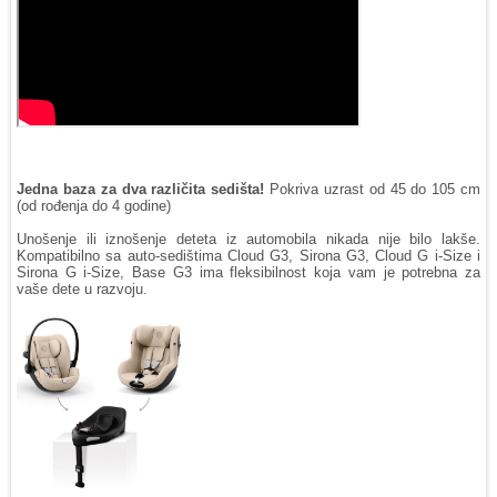
Jedna baza za dva različita sedišta!
Pokriva uzrast od 45 do 105 cm
(od rođenja do 4 godine)
Unošenje ili iznošenje deteta iz automobila nikada nije bilo lakše.
Kompatibilno sa auto-sedištima Cloud G3, Sirona G3, Cloud G i-Size i
Sirona G i-Size, Base G3 ima fleksibilnost koja vam je potrebna za
vaše dete u razvoju.