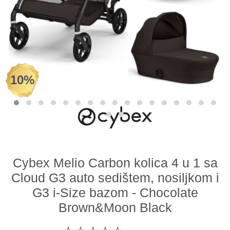
Odeća i obuća
Igračke za bebe i decu
AKCIJA
10%
Prodavnica
Call Centar
011 438 1 000
Cybex Melio Carbon kolica 4 u 1 sa
Cloud G3 auto sedištem, nosiljkom i
G3 i-Size bazom - Chocolate
Brown&Moon Black