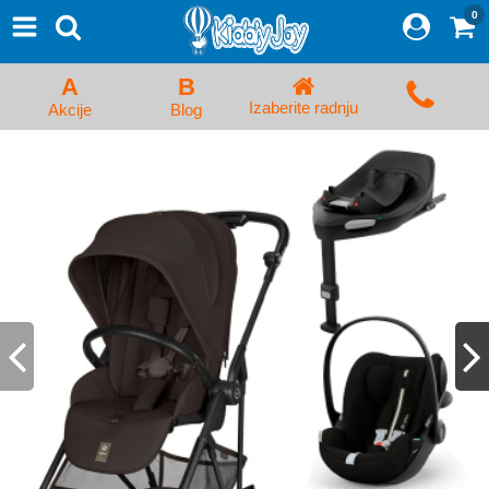
0
⨯
Proizvodi
Početna
A
B
Prijava/Registracija
Izaberite radnju
Akcije
Blog
Kolica za bebe i dečija kolica
Auto sedišta za decu i bebe
Kreveci, ljuljaške i ležaljke
Kadice, noše i adapteri
Hranilice, flašice i cucle
Monitori, Ogradice i tricikli
Posteljine, vrećice i baldahini