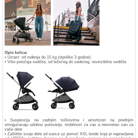
Opis kolica:
• Uzrast: od rođenja do 15 kg (otprilike 3 godine)
• Više položaja sedišta, od ležećeg do sedećeg, reverzibilno sedište
• Suspenzija na zadnjim točkovima i amortizeri na prednjim
omogućavaju udobno putovanje, mobilnost za vas a nesmetan san za
vaše dete
• Zaštitite svoje dete od sunca uz pomoć XXL tende koja je napravljena