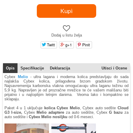
Dodaj u listu želja
Twitt
g+1
Pinit
Opis
Specifikacije
Deklaracija
Utisci i Ocene
Cybex
Melio
- ultra lagana i moderna kolica predstavljaju do sada
najlakša Cybex kolica, prilagođena brzom gradskom životu.
Najsavremenija karbonska vlakna omogućavaju ultra laganu težinu od
5,9 kg. Napravljen je od prozračne mrežice te će vašem mališanu biti
prijatno i u najtoplijim letnjim danima. Veoma lako i kompaktno se
sklapaju.
Paket 4 u 1 uključuje
kolica Cybex Melio
, Cybex auto sedšte
Cloud
G3 I-size,
Cybex
Melio adaptere
za auto sedište, Cybex
G bazu
za
auto sedište i
Cybex Melio nosiljku
od 0-6 meseci.