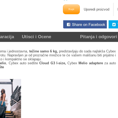
Uporedi proizvod
aracija
Utisci i Ocene
Pitanja i odgovori
erna i jednostavna,
težine samo 6 kg,
predstavljaju do sada najlakša Cybex
otu. Napravljen je od prozračne mrežice te će vašem mališanu biti prijatno i
ko i kompaktno se sklapaju.
elio
, Cybex auto sedšte
Cloud G3 I-size,
Cybex
Melio adaptere
za auto
šte