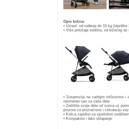
Opis kolica:
• Uzrast: od rođenja do 15 kg (otprilike
• Više položaja sedišta, od ležećeg do 
• Suspenzija na zadnjim točkovima i 
nesmetan san za vaše dete
• Zaštitite svoje dete od sunca uz po
prozora za prozračnost i cirkulaciju va
• Kolica zajedno sa sportskim sedište
• Kompaktno i lako sklapanje