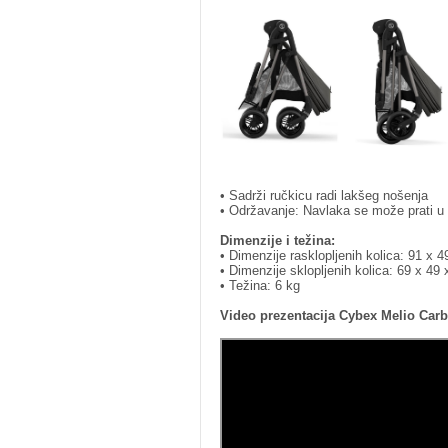
• Sadrži ručkicu radi lakšeg nošenja
• Održavanje: Navlaka se može prati u 
Dimenzije i težina:
• Dimenzije rasklopljenih kolica: 91 x 
• Dimenzije sklopljenih kolica: 69 x 49
• Težina: 6 kg
Video prezentacija Cybex Melio Carb