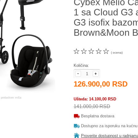
Cybex Melio Ca
1 sa Cloud G3 a
G3 isofix bazo
Brown&Moon B
☆
☆
☆
☆
☆
( ocena)
Količina:
126.900,00 RSD
Ušteda
14.100,00 RSD
141.000,00 RSD
Besplatna dostava
Dostupno za isporuku na kućnu
Proverite dostupnost u radnjam