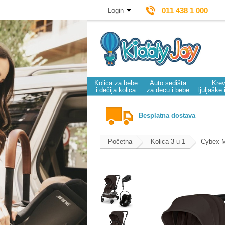
011 438 1 000
Login
Kolica za bebe
Auto sedišta
Krev
i dečija kolica
za decu i bebe
ljuljaške 
Besplatna dostava
Početna
Kolica 3 u 1
Cybex M