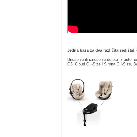
Jedna baza za dva različita sedišta!
P
Unošenje ili iznošenje deteta iz automo
G3, Cloud G i-Size i Sirona G i-Size, B