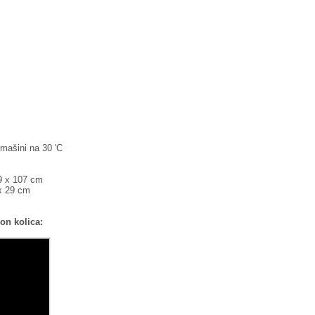
mašini na 30 'C
49 x 107 cm
 x 29 cm
on kolica: