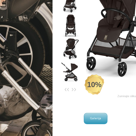
10%
‹‹
››