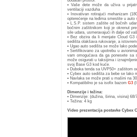
dodatan prostor.
• Vaše dete može da uživa u prijat
ventilaciji vazduha
• Inovativan rotirajući mehanizam (
opterećenje na leđima smestite u auto 
• L.S.P. sistem zaštite od bočnih uda
bočnim zaštitnikom koji je okrenut pr
sile udara, usmeravajući ih dalje od v
• Bez obzira da li menjate Cloud G3 i
sedišta olakšava rukovanje, a istovrem
• Ugao auto sedišta se može lako podes
• Sertifikovano za upotrebu u avionima
vam omogućava da ga ponesete sa s
može osigurati u taksijima i iznajmlje
svoj Base G3 kod kuće.
• Duboka tenda sa UVP50+ zaštitom o
• Cybex auto sedišta za bebe se lako 
• Navlaka se može prati u mašini na 30
• Kompatibilno je sa isofix bazom
G3
(I
Dimenzije i težina:
• Dimenzije: (dužina, širina, visina) 
• Težina: 4 kg
Video prezentacija postavke Cybex C