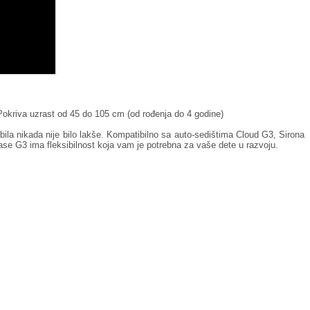
okriva uzrast od 45 do 105 cm (od rođenja do 4 godine)
bila nikada nije bilo lakše. Kompatibilno sa auto-sedištima Cloud G3, Sirona
ase G3 ima fleksibilnost koja vam je potrebna za vaše dete u razvoju.