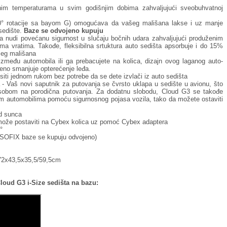
nim temperaturama u svim godišnjim dobima zahvaljujući sveobuhvatnoj
180° rotacije sa bayom G) omogućava da vašeg mališana lakse i uz manje
sedište.
Baze se odvojeno kupuju
ra nudi povećanu sigurnost u slučaju bočnih udara zahvaljujući produženim
ema vratima. Takođe, fleksibilna srtuktura auto sedišta apsorbuje i do 15%
ašeg mališana
zmeđu automobila ili ga prebacujete na kolica, dizajn ovog laganog auto-
eno smanjuje opterećenje leđa.
iti jednom rukom bez potrebe da se dete izvlači iz auto sedišta
 - Vaš novi saputnik za putovanja se čvrsto uklapa u sedište u avionu, što
obom na porodična putovanja. Za dodatnu slobodu, Cloud G3 se takođe
nim automobilima pomoću sigurnosnog pojasa vozila, tako da možete ostaviti
d sunca
može postaviti na Cybex kolica uz pomoć Cybex adaptera
°
SOFIX baze se kupuju odvojeno)
68/72x43,5x35,5/59,5cm
loud G3 i-Size sedišta na bazu: