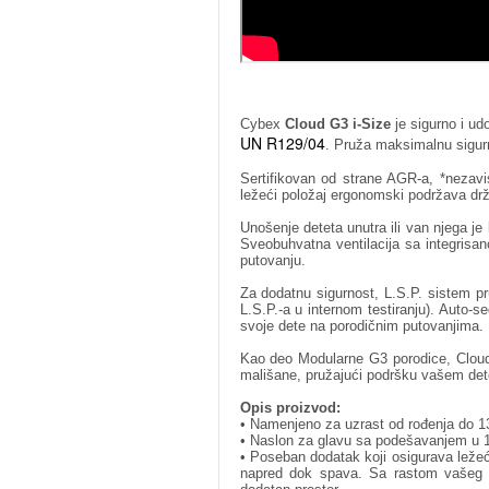
Cybex
Cloud G3 i-Size
je sigurno i ud
UN R129/04
. Pruža maksimalnu sigurn
Sertifikovan od strane AGR-a, *nezavis
ležeći položaj ergonomski podržava dr
Unošenje deteta unutra ili van njega je 
Sveobuhvatna ventilacija sa integris
putovanju.
Za dodatnu sigurnost, L.S.P. sistem p
L.S.P.-a u internom testiranju). Auto-s
svoje dete na porodičnim putovanjima.
Kao deo Modularne G3 porodice, Cloud 
mališane, pružajući podršku vašem det
Opis proizvod:
• Namenjeno za uzrast od rođenja do 13 
• Naslon za glavu sa podešavanjem u 14 
• Poseban dodatak koji osigurava leže
napred dok spava. Sa rastom vašeg m