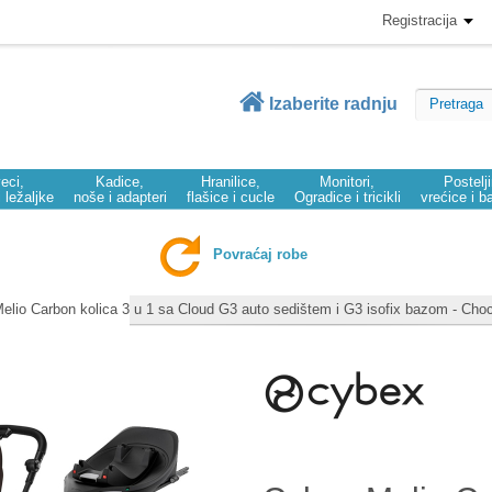
Registracija
Izaberite radnju
eci,
Kadice,
Hranilice,
Monitori,
Postelj
i ležaljke
noše i adapteri
flašice i cucle
Ogradice i tricikli
vrećice i b
Povraćaj robe
elio Carbon kolica 3 u 1 sa Cloud G3 auto sedištem i G3 isofix bazom - Ch