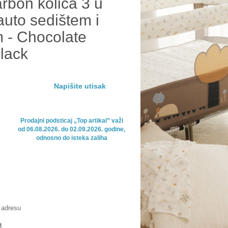
rbon kolica 3 u
uto sedištem i
m - Chocolate
lack
Napišite utisak
Prodajni podsticaj „Top artikal” važi

od 06.08.2026. do 02.09.2026. godine,

odnosno do isteka zaliha
 adresu
a