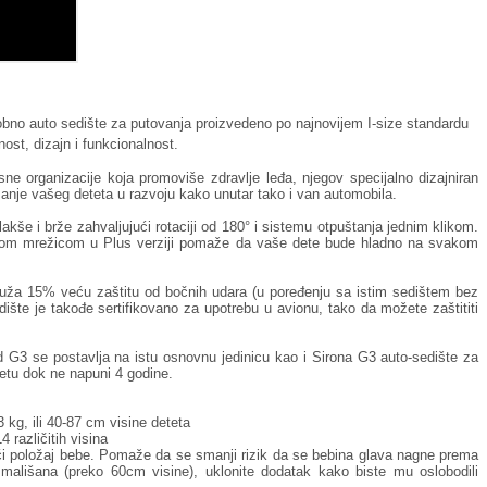
obno auto sedište za putovanja proizvedeno po najnovijem I-size standardu
ost, dizajn i funkcionalnost.
ne organizacije koja promoviše zdravlje leđa, njegov specijalno dizajniran
žanje vašeg deteta u razvoju kako unutar tako i van automobila.
lakše i brže zahvaljujući rotaciji od 180° i sistemu otpuštanja jednim klikom.
anom mrežicom u Plus verziji pomaže da vaše dete bude hladno na svakom
ruža 15% veću zaštitu od bočnih udara (u poređenju sa istim sedištem bez
edište je takođe sertifikovano za upotrebu u avionu, tako da možete zaštititi
G3 se postavlja na istu osnovnu jedinicu kao i Sirona G3 auto-sedište za
etu dok ne napuni 4 godine.
kg, ili 40-87 cm visine deteta
različitih visina
ći položaj bebe. Pomaže da se smanji rizik da se bebina glava nagne prema
ališana (preko 60cm visine), uklonite dodatak kako biste mu oslobodili