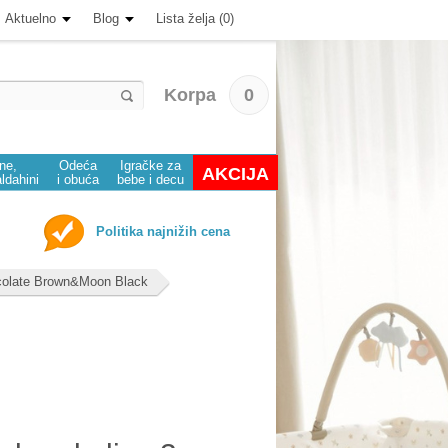
Aktuelno
Blog
Lista želja (0)
Korpa
0
ine,
Odeća
Igračke za
AKCIJA
aldahini
i obuća
bebe i decu
Politika najnižih cena
ocolate Brown&Moon Black