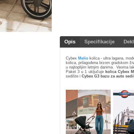
Opis
Specifikacije
Dekl
Cybex
Melio
kolica - ultra lagana, mod
kolica, prilagođena brzom gradskom živ
u najtoplijim letnjim danima. Veoma la
Paket 3 u 1 uključuje
kolica Cybex M
sedište i
Cybex G3 bazu za auto sedi