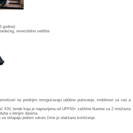
 3 godine)
sedećeg, reverzibilno sedište
amortizeri na prednjim omogućavaju udobno putovanje, mobilnost za vas a
moć XXL tende koja je napravljena od UPF50+ zaštitne tkanine sa 2 mrežasta
zduha u letnjim danima
m se sklapaju jednim rukom čime je olakšano korišćenje.